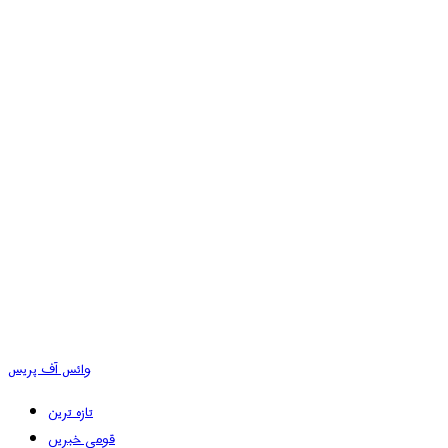
وائس آف پریس
تازہ ترین
قومی خبریں