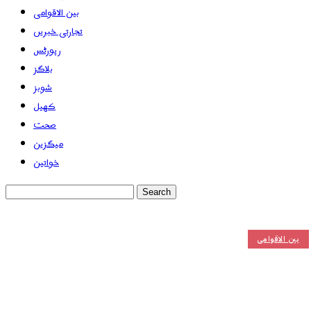
بین الاقوامی
تجارتی خبریں
رپورٹس
بلاگز
شوبز
کھیل
صحت
میگزین
خواتین
بین الاقوامی