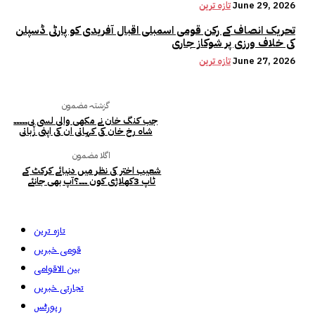
June 29, 2026
تازہ ترین
تحریک انصاف کے رکن قومی اسمبلی اقبال آفریدی کو پارٹی ڈسپلن
کی خلاف ورزی پر شوکاز جاری
June 27, 2026
تازہ ترین
گزشتہ مضمون
جب کنگ خان نے مکھی والی لسی پی۔۔۔۔۔
شاہ رخ خان کی کہانی ان کی اپنی زبانی
اگلا مضمون
شعیب اختر کی نظر میں دنیائے کرکٹ کے
ٹاپ 3کھلاڑی کون ۔۔۔؟آپ بھی جانئے
تازہ ترین
قومی خبریں
بین الاقوامی
تجارتی خبریں
رپورٹس