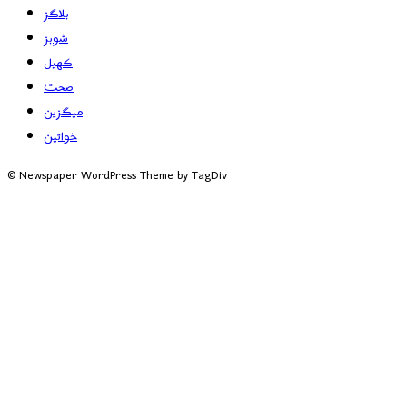
بلاگز
شوبز
کھیل
صحت
میگزین
خواتین
© Newspaper WordPress Theme by TagDiv