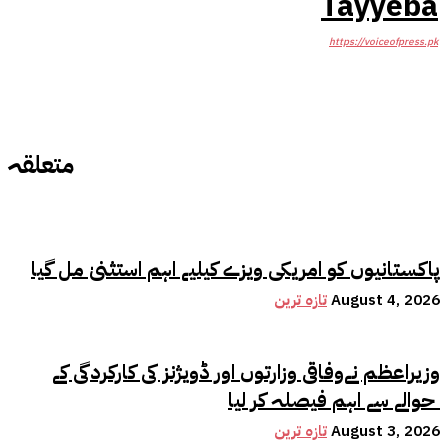
Tayyeba
https://voiceofpress.pk
متعلقہ
پاکستانیوں کو امریکی ویزے کیلیے اہم استثنیٰ مل گیا
August 4, 2026
تازہ ترین
وزیراعظم نےوفاقی وزارتوں اور ڈویژنز کی کارکردگی کے
حوالے سے اہم فیصلہ کر لیا
August 3, 2026
تازہ ترین