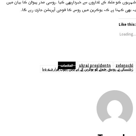
شہریوں کو ملک کے غداروں سے خبرداربھی کیا ۔روسی صدر پیوٹن کا بیان میں
یہ بھی کہنا ہے کہ یوکرین میں روس کا فوجی آپریشن جاری رہے گا۔
Like this:
Loading...
zelenscki
ukrai presidentn
العلامات
زیلنسکی نے روسی حملے کو یوکرین کے لیے نائن الیون قرار دے دیا