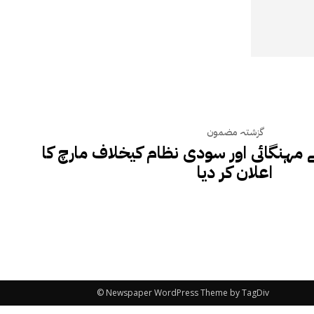
گزشتہ مضمون
مہنگائی اور سودی نظام کیخلاف مارچ کا
اعلان کر دیا
© Newspaper WordPress Theme by TagDiv