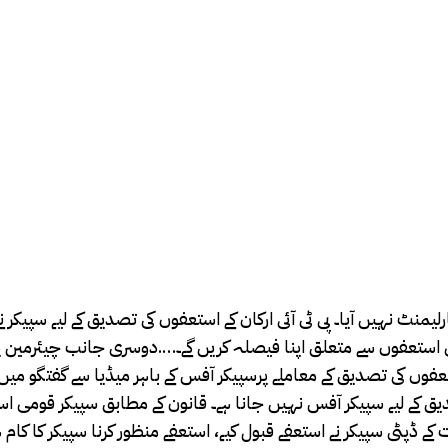
لی استعفوں سے متعلق اپنا فیصلہ کریں گے۔….دوسری جانب چیئرمین 
ستعفوں کی تصدیق کے معاملے پرسپیکر آفس کے باہر میڈیا سے گفتگو میں
تصدیق کے لیے سپیکر آفس نہیں جانا ہے۔ قانون کے مطابق سپیکر قومی اس
ے ڈپٹی سپیکر نے استعفے قبول کیے، استعفے منظور کرنا سپیکر کا کام ہ