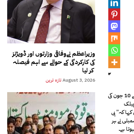
وزیراعظم نےوفاقی وزارتوں اور ڈویژنز
کی کارکردگی کے حوالے سے اہم فیصلہ
کر لیا
August 3, 2026
تازہ ترین
کے لیے پی ٹی آئی کے 30 ارکان کو آج بلایا ہوا تھا، لیکن آج کوئی ممبر پارلیمنٹ نہیں آیا۔ پی ٹی آئی ارکان کے استعفوں کی تصدیق کے لیے سپیکر نے 10 جون کی
پبلک
 کہا کہ” پی
مبلی نے ہر
وتا ہے۔