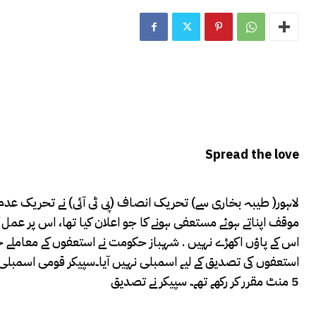
Spread the love
لاہور( طیبہ بخاری سے) تحریک انصاف (پی ٹی آئی) نے تحریک عدم
موقف اپناتے ہوئے مستعفی ہونے کا جو اعلان کیا تھا، اس پر عمل کر 
اس کے پاؤں اکھڑے نہیں . شہباز حکومت نے استعفوں کے معاملے جو
استعفوں کی تصدیق کے لیے اسمبلی نہیں آیا۔سپیکر قومی اسمبلی را
5 منٹ مقرر کر رکھے تھے۔ سپیکر نے تصدیق