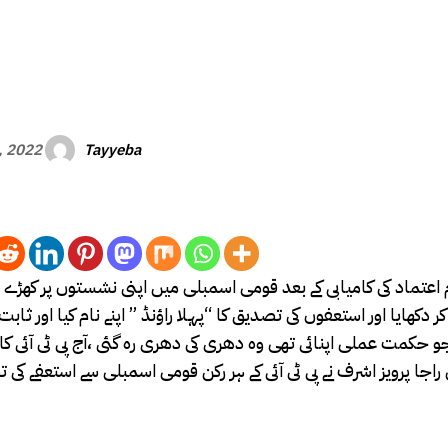
Tayyeba
, 2022
 اعتماد کی کامیابی کے بعد قومی اسمبلی میں اپنی نشستوں پر کھڑے ہ
دکھایا اور استعفوں کی تصدیق کا “پہلا راؤنڈ ” اپنے نام کیا اور ثابت 
 حکمت عملی اپنائی تھی وہ دھری کی دھری رہ گئی ،آج پی ٹی آئی کا 
جا پرویز اشرف نے پی ٹی آئی کے ہر رکن قومی اسمبلی سے استعفے کی ت