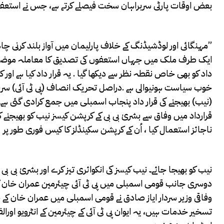
بعض اوقات پارٹی سربراہان سخت فیصلے کرتے ہے، جس نے استعفیٰ
مہنگائی اور لوڈشیڈنگ کے خلاف پارلیمان میں آواز بلند کرنی چاہیے، مہنگائی، کرپشن اور لوڈشیڈنگ کے خلاف بھرپور آواز اٹھاؤں گا۔”
ایک طرف ملک میں جہاں استعفوں کی تصدیق کا معاملہ موضوع
داد کو بھی خاص نقطہ نظر سے دیکھا گیا . یہ قرار داد کیا ہے 
خوب سیاست ہونیوالی ہے .دراصل تحریک انصاف (پی ٹی آئی) سربر
(نیب) بھیجنے کی قرار داد پنجاب اسمبلی میں جمع کرادی گئی ہے
قرارداد میں وفاق سے بشریٰ بی بی کے کرپشن کیسز نیب کو بھیجنے کا م
ناجائز استعمال کیا ، اُن کے کرپشن سکینڈلز کا کیس فوری طور پر
نیب کو بھیجا جائے۔ نیب کیسز کی انکوائری تیز کرے اور بشریٰ بی بی
دوسری جانب قومی اسمبلی میں پی ٹی آئی چیئرمین عمران خان کے 
وفاقی وزیر سردار ایاز صادق نے قومی اسمبلی میں عمران خان کے خل
تسخیر خدمات ہیں، یہ ایوان پی ٹی آئی کے چیئرمین کے انٹرویو اور