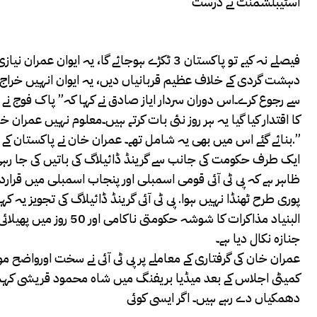
اسٹیبلشمنٹ نے درست
فیصلے نہ کیے تو پاکستان 3 ٹکڑے ہوجائے گا، یہ 
دہشت گردی کے خلاف عظیم قربانیاں دیں، یہ ایوان انہیں خرا
سے رجوع کرے۔اس دوران سردار ایاز صادق نے کہا کہ” پاک فوج ن
کا اقتدار کیا گیا یہ ہر روز نئی بات کرتے ہیں۔معلوم نہیں عمران
بنائے گئے اس میں بھی یہ شامل تھے۔ عمران خان نے پاکستان کے 3 ٹکڑوں کی بات کرکے اس کی تائید کی ہے.”
ایک طرف حکومت کی جانب سے گرینڈ ڈائیلاگ کی باتیں کی جا ر
ظاہر ہے کہ پی ٹی آئی قومی اسمبلی اور پنجاب اسمبلی میں قراردا
پوری طرح ٹھنڈا نہیں ہوا. پی ٹی آئی گرینڈ ڈائیلاگ کی تجویز یہ
جنازہ نکال دیا ہے۔
عمران خان کی گرفتاری کے معاملے پر پی ٹی آئی نے سخت اورواضح موقف اپ
کمیٹی اجلاس کے بعد میڈیا بریفنگ میں شاہ محمود قریشی کہہ چکے 
دھمکیاں دے رہے ہیں۔ اگر ایسی کوئی