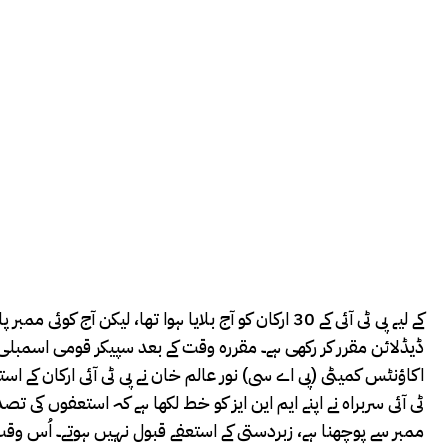
ڈیڈلائن مقرر کر رکھی ہے۔ مقررہ وقت کے بعد سپیکر قومی اسمب
اکاؤنٹس کمیٹی (پی اے سی) نور عالم خان نے پی ٹی آئی ارکان کے ا
ٹی آئی سربراہ نے اپنے ایم این ایز کو خط لکھا ہے کہ استعفوں کی 
ممبر سے پوچھنا ہے، زبردستی کے استعفے قبول نہیں ہوتے۔ اُس وقت ک