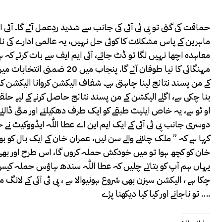
حماقت کی گئی تو پی ٹی آئی کی جانب سے شدید ردِعمل آئے گا۔ آئی 
ماہرین کے پاس مشکلات کا کوئی حل نہیں، یہ عالمی ادارے کی ناراض
مہنگائی کا نیا طوفان آئے گا
کے من پسند نتائج لینا چاہتی ہے۔ شفاف الیکشن کروانا الیکش
بنا چکی ہے، اگلے الیکشن کے من پسند نتائج حاصل کرنے کے لیے حلقوں
او ٹو ہے، یہ خاص ایلیٹ طبقے کو ایک طرف دھکیلنے اور مٹی ڈالن
دوسری جانب پی ٹی آئی کے ایک ایم این اے عطا اللّٰہ ایڈووکیٹ 
کہا ہے کہ ” ملک چلانے والے سن لیں، عمران خان کے ایک بال کو ب
خان کو کچھ ہوا تو میں خودکش حملہ کروں گا، اس طرح اور بھی
یہاں ہم آپ کو بتاتے چلیں کہ عطا اللّٰہ سندھ ہاؤس حملہ کیس
چکا ہے ، الیکشن سیزن بھی شروع ہونیوالا ہے ، پی ٹی آئی کے لان
تو ناجانے اور کیا کیا دیکھنا پڑے ….