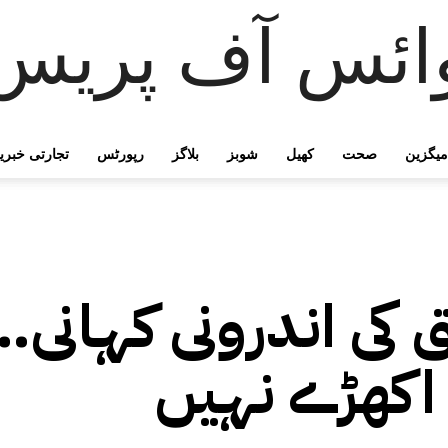
ائس آف پریس
میگزین
صحت
کھیل
شوبز
بلاگز
رپورٹس
تجارتی خبری
کی اندرونی کہانی…
ی اکھڑے نہیں