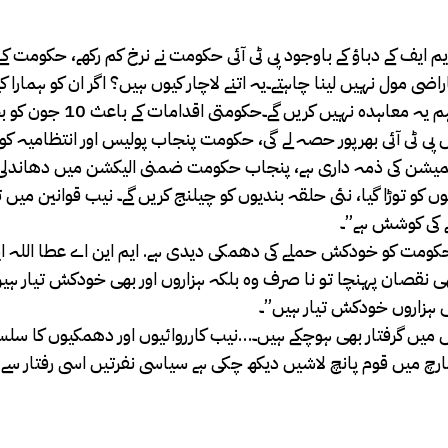
ایم ایف کے دباؤ کے باوجود پی ٹی آئی حکومت نے نرخ کم رکھے، حکومت 
ی مول نہیں لینا چاہتے۔یہ اتنے لاچار کیوں ہیں؟ اگر ان کو ہمارا کی
معاہدہ اچھا نہیں لگا تو ڈٹ جاتے، آئی ایم ایف سے بات کرتے 
. پنجاب میں 20 ضمنی انتخابات میں پی ٹی آئی بھرپور حصہ لے گی، حکومت پنجاب پولیس اور انتظام
ن کمیشن کی ذمہ داری ہے، پنجاب حکومت ضمنی الیکشن میں دھاندلی
 کو توڑا گیا، نئی حلقہ بندیوں کو چیلنج کریں گے۔ نیب قوانین میں ترا
ے کی کوشش ہے”۔
نے حکومت کو خودکش حملے کی دھمکی دیدی ہے. ایم این اے عطا اللہ ا
ھی نقصان پہنچا تو نا صرف وہ بلکہ ہزاروں اور بھی خودکش تیار ہیں
 ہزاروں خودکش تیار ہیں”۔
 میں گرفتار بھی ہوچکے ہیں۔…نیب کارروائیوں اور دھمکیوں کا سل
گ مارچ میں قوم پانچ لاشیں دیکھ چکی ہے سیاسی نفرتیں اسی رفتار سے