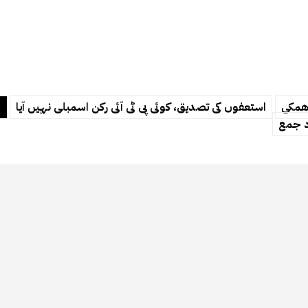
دھمکی
استعفوں کی تصدیق، کوئی پی ٹی آئی رکن اسمبلی نہیں آیا
اد جمع