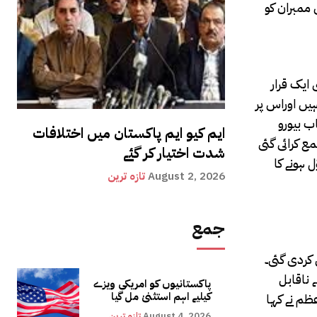
ممبران کو
ایک قرار
یں اوراس پر
ب بیورو
ایم کیو ایم پاکستان میں اختلافات
ع کرائی گئی
شدت اختیار کر گئے
ل ہونے کا
August 2, 2026
تازہ ترین
جمع
 کردی گئی۔
 ناقابل
پاکستانیوں کو امریکی ویزے
کیلیے اہم استثنیٰ مل گیا
عظم نے کہا
August 4, 2026
تازہ ترین