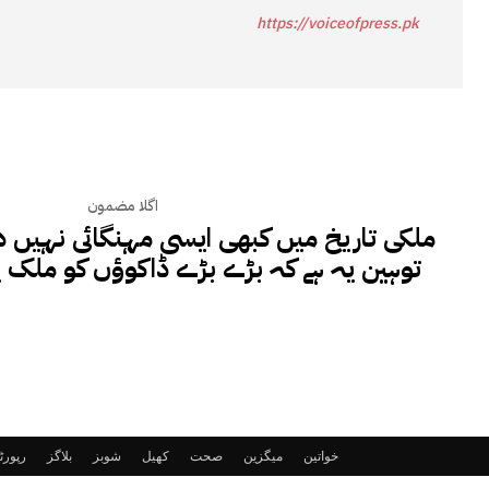
https://voiceofpress.pk
اگلا مضمون
ملکی تاریخ میں کبھی ایسی مہنگائی نہیں
توہین یہ ہے کہ بڑے بڑے ڈاکوؤں کو ملک پر
خواتین
میگزین
صحت
کھیل
شوبز
بلاگز
رپور