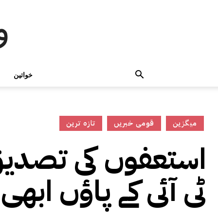
و
خواتین
میگزین
قومی خبریں
تازہ ترین
استعفوں کی تصدیق 
ٹی آئی کے پاؤں ابھ