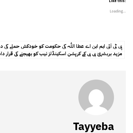
Like this:
Loading...
پی ٹی آئی ایم این اے عطا اللّٰہ کی حکومت کو خودکش حملے کی 
مزید بربشریٰ بی بی کے کرپشن اسکینڈلز نیب کو بھیجنے کی قرار د
Tayyeba