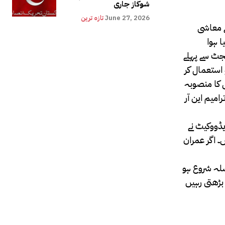
شوکاز جاری
June 27, 2026
تازہ ترین
کے معاشی
ا ہوا
کہ ہم یہ معاہدہ نہیں کریں گے۔حکومتی اقدامات کے باعث 10 جون کو بجٹ سے پہلے
یہ کو استعمال کر
 کا منصوبہ
میم این آر
یڈووکیٹ نے
۔ اگر عمران
سلہ شروع ہو
 بڑھتی رہیں