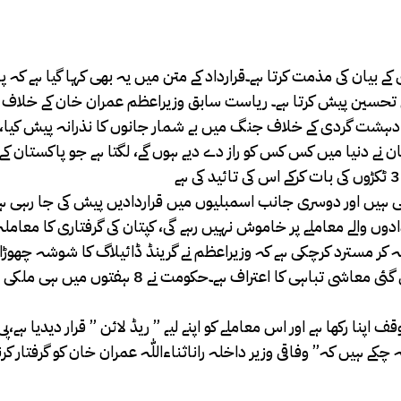
ایوان عمران نیازی کے بیان کی مذمت کرتا ہے۔قرارداد کے متن میں یہ بھی کہا گیا ہے ک
ج تحسین پیش کرتا ہے۔ ریاست سابق وزیراعظم عمران خان کے خلاف 
ے دہشت گردی کے خلاف جنگ میں بے شمار جانوں کا نذرانہ پیش کیا،
 خان نے دنیا میں کس کس کو راز دے دیے ہوں گے، لگتا ہے جو پاکستان 
ہی ہیں اور دوسری جانب اسمبلیوں میں قراردادیں پیش کی جا رہی
دوں والے معاملے پر خاموش نہیں رہے گی، کپتان کی گرفتاری کا معاملہ
 کہہ کر مسترد کرچکی ہے کہ وزیراعظم نے گرینڈ ڈائیلاگ کا شوشہ چھوڑا
البنیاد مذاکرات کا شوشہ حکومتی ناکامی اور 50 روز میں پھیلائی گئی معاشی تباہی کا اعتراف
نا رکھا ہے اور اس معاملے کو اپنے لیے ” ریڈ لائن ” قرار دیدیا ہے،پی ٹی
ہیں کہ” وفاقی وزیر داخلہ راناثناءاللّٰہ عمران خان کو گرفتار کرنے