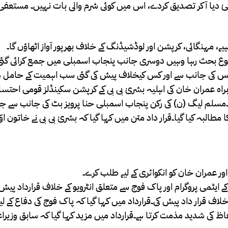
 دیا آکر تصدیق کردے، اس میں کوئی شرم والی بات نہیں۔ مستعفی 
 بحث رہا وہیں دوسری جانب پنجاب اسمبلی میں جمع کرائی گئی 
اور کس کی جانب سے اور کس کیخلاف پیش کی گئی سب اہمیت کے حامل ہ
اہ عمران خان کی اہلیہ بشریٰ بی بی کے کرپشن سکینڈلز قومی احتسا
۔مسلم لیگ (ن) کی رکن پنجاب اسمبلی حنا پرویز بٹ کی جانب سے جم
طالبہ کیا گیا۔قرار داد متن میں کہا گیا کہ بشریٰ بی بی نے خاتون اوّ
 اور عمران خان کو انکوائری کے لیے طلب کرے۔
ایٹمی پروگرام اور پاک فوج سے متعلق انٹرویو کے خلاف قرارداد پیش
اف قرار داد پیش کی۔قرارداد میں کہا گیا کہ پاک فوج کی دفاع کے لیے
الفاظ کی شدید مذمت کرتا ہے۔قرارداد میں مزید کہا گیا کہ سابق وزیرا