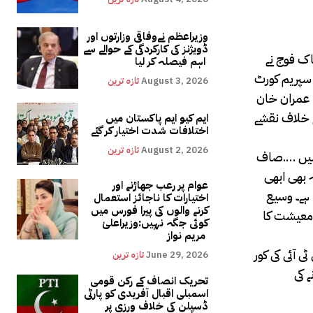
وزیراعظم نےوفاقی وزارتوں اور
ڈویژنز کی کارکردگی کے حوالے سے
ہ پاک فوج نے
اہم فیصلہ کر لیا
سپریم کورٹ
August 3, 2026
تازہ ترین
 عمران خان
کے خلاف نقشے
ایم کیو ایم پاکستان میں
اختلافات شدت اختیار کر گئے
August 2, 2026
تازہ ترین
 ہیں ….صاف
 بھی ابھی
عوام پر رعب جھاڑنے اور
 ہے۔ وسیع
اختیارات کا ناجائز استعمال
کرنے والوں کی پیرا فورس میں
 ہے۔حکومت نے 8 ہفتوں میں ہی ملکی معیشت کا
کوئی جگہ نہیں:وزیراعلیٰ
مریم نواز
 آئی کی کور
June 29, 2026
تازہ ترین
 کی
تحریک انصاف کے رکن قومی
اسمبلی اقبال آفریدی کو پارٹی
ڈسپلن کی خلاف ورزی پر