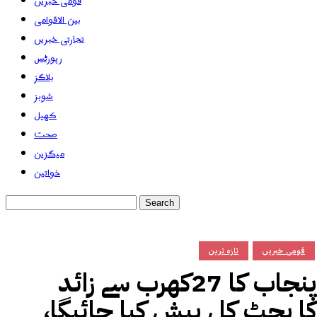
قومی خبریں
بین الاقوامی
تجارتی خبریں
رپورٹس
بلاگز
شوبز
کھیل
صحت
میگزین
خواتین
قومی خبریں
تازہ ترین
پنجاب کا 27کھرب سے زائد
کا بجٹ کل پیش کیا جائیگا،