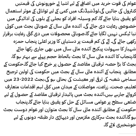
عوام کی قوت خرید میں اضافے کے لیے اشیا ئے خورونوش کی قیمتیں
کنٹرول کی جائیں گی،لوڈشیڈنگ میں کمی کے لیے توانائی کے موثر استعمال
کو یقینی بنایا جائے گا، کم وسیلہ افراد کو بجلی کے بلوں کی ادائیگی میں
خصوصی رعایت دی جائے گی۔ آئندہ مالی سال کے صوبائی بجٹ میں کوئی
نیا ٹیکس نہیں لگایا جائے گا،صوبائی محصولات میں دی گئی رعایت برقرار
رکھی جائے گی۔ آٹے کی کم قیمت پر دستیابی کا وزیر اعلیٰ پنجاب حمزہ
شہباز کا سہولت پیکیج آئندہ مالی سال میں بھی جاری رکھا جائے
گا،پنجاب کا آئندہ مالی سال کا بجٹ بالحاط حجم پہلے سے بہتر ہو گا،
بجٹ کا بڑا حصہ ترقیاتی مقاصد کے حصول پر خرچ کیا جائے گا۔حکومت کے
مطابق پنجاب کے آئندہ مالی سال کے بجٹ میں حکومت کی اولین ترجیح
سماجی شعبہ کی ترقی اور معیشت کی بحالی ہو گی،بجٹ 2022-23 میں
تعلیم، صحت، زراعت، مواصلات کے میدان میں کئی اہم اقدامات متعارف
کروائے جارہے ہیں،آئندہ بجٹ میں پائیدار ترقیاتی مقاصد کے حصول کے لیے
ضلعی سطح پر عوامی مسائل کے حل کو یقینی بنایا جائے گا۔پنجاب
حکومت کے مطابق آئندہ مالی سال کا بجٹ متوازن اور عوام دوست بجٹ
ہو گا،آئندہ بجٹ سرکاری ملازمین اور دیہاڑی دار طبقہ دونوں کے لیے
خوشخبری لائے گا۔