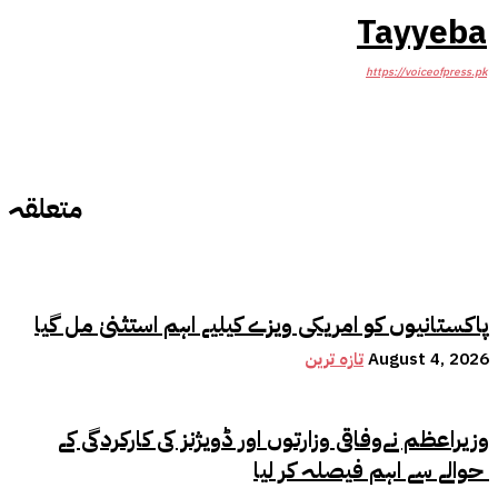
Tayyeba
https://voiceofpress.pk
متعلقہ
پاکستانیوں کو امریکی ویزے کیلیے اہم استثنیٰ مل گیا
August 4, 2026
تازہ ترین
وزیراعظم نےوفاقی وزارتوں اور ڈویژنز کی کارکردگی کے
حوالے سے اہم فیصلہ کر لیا