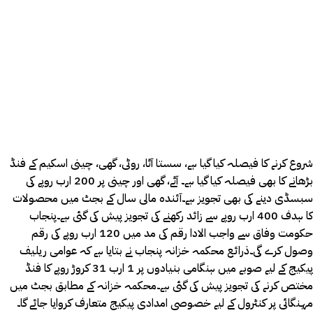
شروع کرنے کا فیصلہ کیا گیا ہے، سستا آٹا، روٹی، گھی، چینی اسکیم کے فنڈ
بڑھانے کا بھی فیصلہ کیا گیا ہے۔ آٹے، گھی اور چینی پر 200 ارب روپے کی
سبسڈی دینے کی بھی تجویز ہے۔آئندہ مالی سال کے بجٹ میں محصولات
کا ہدف 400 ارب روپے سے زائد رکھنے کی تجویز پیش کی گئی ہے۔پنجاب
حکومت وفاق سے واجب الادا رقم کی مد میں 120 ارب روپے کی رقم
وصول کرے گی۔ذرائع محکمہ خزانہ پنجاب نے بتایا ہے کہ عوامی ریلیف
پیکیج کے لیے صوبے میں ہنگامی بنیادوں پر 1 ارب 31 کروڑ روپے کا فنڈ
مختص کرنے کی تجویز پیش کی گئی ہے۔محکمہ خزانہ کے مطابق بجٹ میں
مہنگائی پر کنٹرول کے لیے خصوصی امدادی پیکیج متعارف کروایا جائے گا۔