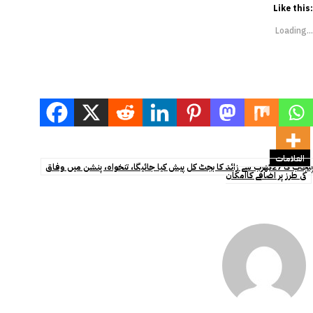
Like this:
Loading...
العلامات
پنجاب کا 27کھرب سے زائد کا بجٹ کل پیش کیا جائیگا، تنخواہ، پنشن میں وفاق
کی طرز پر اضافے کاامکان