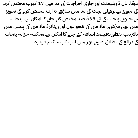
ہوگا۔ نان ڈویلپمنٹ اور جاری اخراجات کی مد میں 17 کھرب مختص کرنے
کی تجویز ہے۔ترقیاتی بجٹ کی مد میں ساڑھے 6 ارب مختص کرنے کی تجویز
ہے۔جنوبی پنجاب کے لئے 35فیصد مختص کیے جانے کا امکان ہے۔ پنجاب
میں بھی سرکاری ملازمین کی تنخواہوں اور ریٹائرڈ ملازمین کی پنشن میں
بالترتیب 15اور5فیصد اضافہ کئے جانے کا امکان ہے۔محکمہ خزانہ پنجاب
کے ذرائع کے مطابق صوبے بھر میں لیپ ٹاپ سکیم دوبارہ