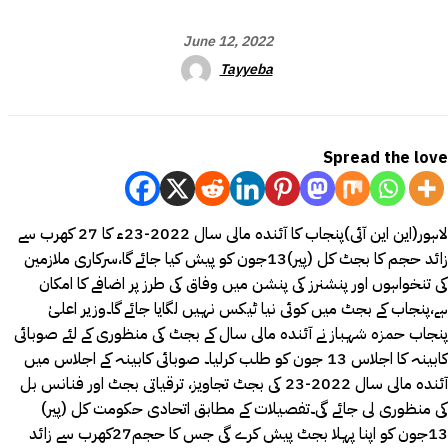
June 12, 2022
Tayyeba
Spread the love
لاہور(این این آئی)پنجاب کا آئندہ مالی سال 2022-23ء کا 27 کھرب سے
زائد حجم کا بجٹ کل (پیر)13جون کو پیش کیا جائے گا،سرکاری ملازمین
کی تنخواہوں اور پنشنرز کی پنشن میں وفاق کی طرز پر اضافے کا امکان
ہے،پنجاب کے بجٹ میں کوئی نیا ٹیکس نہیں لگایا جائے گا۔وزیر اعلیٰ
پنجاب حمزہ شہباز نے آئندہ مالی سال کے بجٹ کی منظوری کے لئے صوبائی
کابینہ کا اجلاس 13 جون کو طلب کرلیا۔ صوبائی کابینہ کے اجلاس میں
آئندہ مالی سال 2022-23 کی بجٹ تجاویز، ترقیاتی بجٹ اور فنانس بل
کی منظوری لی جائے گی۔تفصیلات کے مطابق اتحادی حکومت کل (پیر)
13جون کو اپنا پہلا بجٹ پیش کرے گی جس کا حجم27کھرب سے زائد