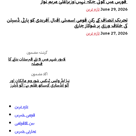
فورس میں کوئی جگہ نہیں:وزیراعلیٰ مریم نواز
June 29, 2026
تازہ ترین
تحریک انصاف کے رکن قومی اسمبلی اقبال آفریدی کو پارٹی ڈسپلن
کی خلاف ورزی پر شوکاز جاری
June 27, 2026
تازہ ترین
گزشتہ مضمون
لاہور شہر میں 5 نئے قبرستان بنانے کا
فیصلہ
اگلا مضمون
نیا ایڈ وانس ٹیکس شوروم مالکان اور
آٹو انڈسٹری کیساتھ ظلم ہے: آٹو ڈیلرز
تازہ ترین
قومی خبریں
بین الاقوامی
تجارتی خبریں