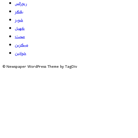
رپورٹس
بلاگز
شوبز
کھیل
صحت
میگزین
خواتین
© Newspaper WordPress Theme by TagDiv