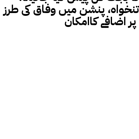
تنخواہ، پنشن میں وفاق کی طرز
پر اضافے کاامکان