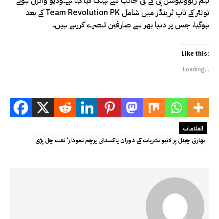
ٹیم ریوولیوشن پی کے کی جانب سے ہیک کیا گیا ہے۔وڈیو وائرل ہونے
کے بعد Team Revolution PK ٹوئٹر کے ٹاپ ٹرینڈز میں شامل
ہوگیا، جس پر دنیا بھر سے صارفین تبصرے کررہے ہیں۔
Like this:
Loading...
العلامات
بھارتی چینل پر لائیو نشریات کے دوران پاکستانی پرچم نمودار‘ نعت چل پڑی