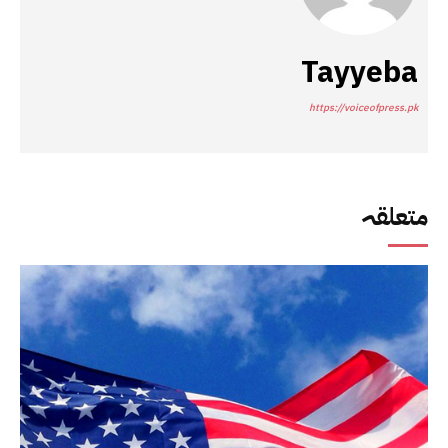
Tayyeba
https://voiceofpress.pk
متعلقہ