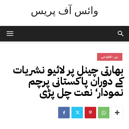
وائس آف پریس
بین الاقوامی
بھارتی چینل پر لائیو نشریات
کے دوران پاکستانی پرچم
نمودار‘ نعت چل پڑی