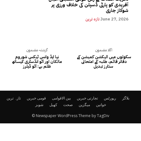
آفریدی کو پارٹی ڈسپلن کی خلاف ورزی پر
شوکاز جاری
June 27, 2026
تازہ ترین
اگلا مضمون
گزشتہ مضمون
سکولوں میں الیکشن کمیشن کے
نیا ایڈ وانس ٹیکس شوروم
دفاتر قائم، طلبہ کے امتحانی
مالکان اور آٹو انڈسٹری کیساتھ
سنٹرز تبدیل
ظلم ہے: آٹو ڈیلرز
بلاگز
رپورٹس
تجارتی خبریں
بین الاقوامی
قومی خبریں
تازہ ترین
خواتین
میگزین
صحت
کھیل
شوبز
© Newspaper WordPress Theme by TagDiv