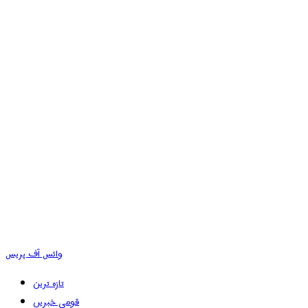
وائس آف پریس
تازہ ترین
قومی خبریں