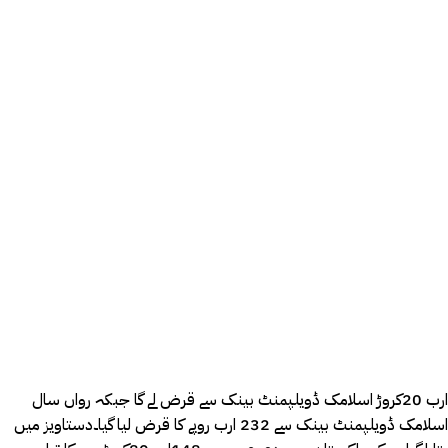
ارب 20کروڑ اسلامک ڈویلپمنٹ بینک سے قرض لے گا جبکہ رواں سال
اسلامک ڈویلپمنٹ بینک سے 232 ارب روپے کا قرض لیا گیا۔دستاویز میں