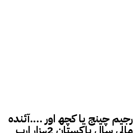
رجیم چینج یا کچھ اور ….آئندہ
مالی سال پاکستان 2ہزار ارب