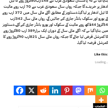
بتایا گیا ہے کہ پاکستان سعودی عرب سے 148ارب80کروڑ روپے کا تیل
ادھار پر خریدے گا جبکہ رواں سال سعودی عرب سے 70 ارب روپے مالیت
کا تیل ادھار پر لیا گیا۔دستاویز کے مطابق اگلے مالی سال میں 372 ارب روپے
کے یورو اور سکوک بانڈز جاری کیے جائیں گے، رواں مالی سال 342ارب
54کروڑ 44لاکھ روپے مالیت کے سکوک اور یورو بانڈز جاری کیے گئے۔دستاویز
میں بتایا گیا ہے کہ اگلے مالی سال کے دوران ایک ہزار389 ارب 80کروڑ روپے
کا کمرشل قرض لیا جائے گا جبکہ رواں مالی سال 821ارب 90کروڑ روپے کا
کمرشل قرضہ لیا گیا۔
Like this:
Loading...
العلامات