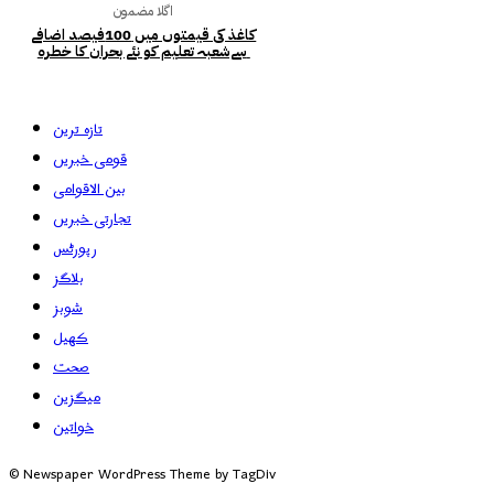
اگلا مضمون
کاغذ کی قیمتوں میں 100فیصد اضافے
سےشعبہ تعلیم کو نئے بحران کا خطرہ
تازہ ترین
قومی خبریں
بین الاقوامی
تجارتی خبریں
رپورٹس
بلاگز
شوبز
کھیل
صحت
میگزین
خواتین
© Newspaper WordPress Theme by TagDiv