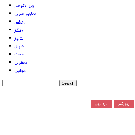
بین الاقوامی
تجارتی خبریں
رپورٹس
بلاگز
شوبز
کھیل
صحت
میگزین
خواتین
رپورٹس
تازہ ترین