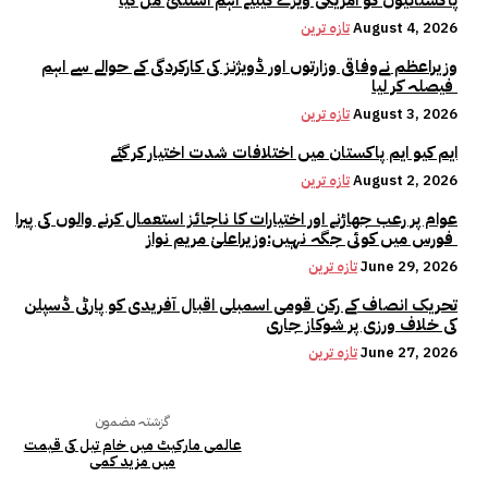
پاکستانیوں کو امریکی ویزے کیلیے اہم استثنیٰ مل گیا
August 4, 2026
تازہ ترین
وزیراعظم نےوفاقی وزارتوں اور ڈویژنز کی کارکردگی کے حوالے سے اہم
فیصلہ کر لیا
August 3, 2026
تازہ ترین
ایم کیو ایم پاکستان میں اختلافات شدت اختیار کر گئے
August 2, 2026
تازہ ترین
عوام پر رعب جھاڑنے اور اختیارات کا ناجائز استعمال کرنے والوں کی پیرا
فورس میں کوئی جگہ نہیں:وزیراعلیٰ مریم نواز
June 29, 2026
تازہ ترین
تحریک انصاف کے رکن قومی اسمبلی اقبال آفریدی کو پارٹی ڈسپلن
کی خلاف ورزی پر شوکاز جاری
June 27, 2026
تازہ ترین
گزشتہ مضمون
عالمی مارکیٹ میں خام تیل کی قیمت
میں مزید کمی