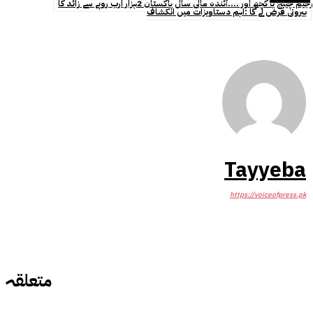
رجیم چینج یا کچھ اور ....آئندہ مالی سال پاکستان 2ہزار ارب روپے سے زائد کا
بیرونی قرض لے گا :اہم دستاویزات میں انکشاف
Tayyeba
https://voiceofpress.pk
متعلقہ