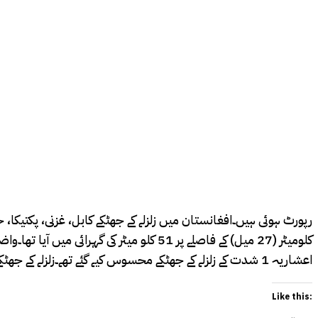
اعشاریہ 1 شدت کے زلزلے کے جھٹکے محسوس کیے گئے تھے۔زلزلے کے جھٹکے پاکستان میں بھی رات 2 بج کر 24 منٹ پر محسوس کیے گئے،تاہم یہاں اس زلزلے سے جانی یا مالی نقصان کی کوئی اطلاع نہیں ملی ہے۔
Like this: