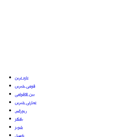
تازہ ترین
قومی خبریں
بین الاقوامی
تجارتی خبریں
رپورٹس
بلاگز
شوبز
کھیل