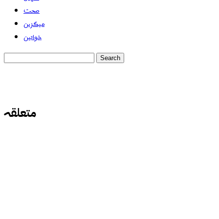
صحت
میگزین
خواتین
متعلقہ