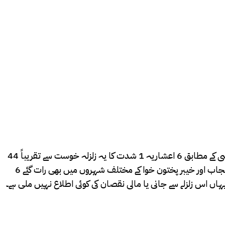
رپورٹ ہوئی ہیں۔افغانستان میں زلزلے کے جھٹکے کابل، غزنی، پکتیکا، خوست، ننگر ہار اور لغمان میں محسوس کیے گئے۔غیر ملکی خبر ایجنسی کے مطابق 6 اعشاریہ 1 شدت کا یہ زلزلہ خوست سے تقریباً 44
کلومیٹر (27 میل) کے فاصلے پر 51 کلو میٹر کی گہرائی میں آیا تھا۔واضح رہے کہ گزشتہ شب پاکستان میں وفاقی دارالحکومت اسلام آباد، پنجاب اور خیبر پختون خوا کے مختلف شہروں میں بھی رات گئے 6