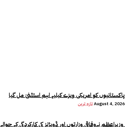
پاکستانیوں کو امریکی ویزے کیلیے اہم استثنیٰ مل گیا
August 4, 2026
تازہ ترین
وزیراعظم نےوفاقی وزارتوں اور ڈویژنز کی کارکردگی کے حوالے سے اہم فیصلہ کر لیا