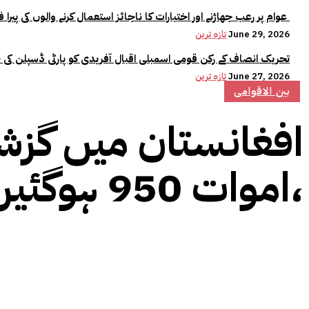
عوام پر رعب جھاڑنے اور اختیارات کا ناجائز استعمال کرنے والوں کی پیرا فورس میں کوئی جگہ نہیں:وزیراعلیٰ مریم نواز
June 29, 2026
تازہ ترین
تحریک انصاف کے رکن قومی اسمبلی اقبال آفریدی کو پارٹی ڈسپلن کی 
June 27, 2026
تازہ ترین
بین الاقوامی
،اموات 950 ہوگئیں