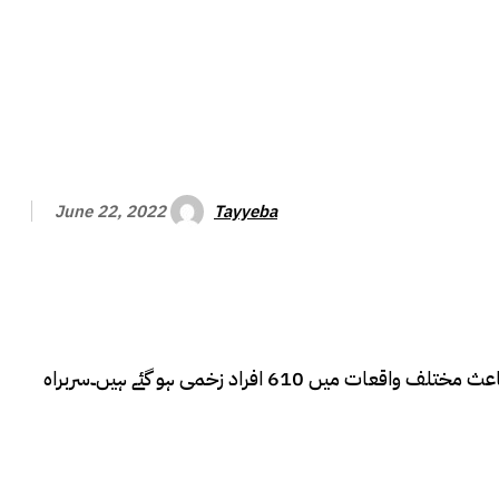
Tayyeba
June 22, 2022
کابل ( مانیٹرنگ ڈیسک ) افغانستان میں گزشتہ رات 6 اعشاریہ 1 شدت کا زلزلہ آیا جس کے نتیجے میں 950 افراد ہلاک جبکہ زلزلے کے باعث مختلف واقعات میں 610 افراد زخمی ہو گئے ہیں۔سربراہ