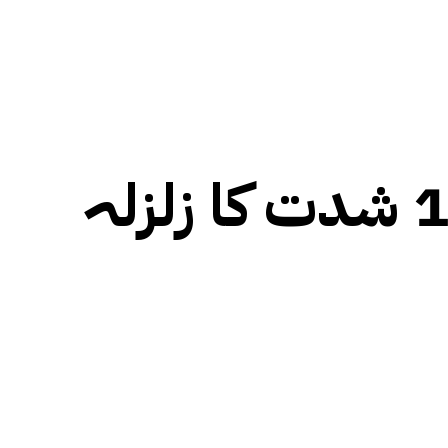
افغانستان میں گزشتہ رات 6 اعشاریہ 1 شدت کا زلزلہ