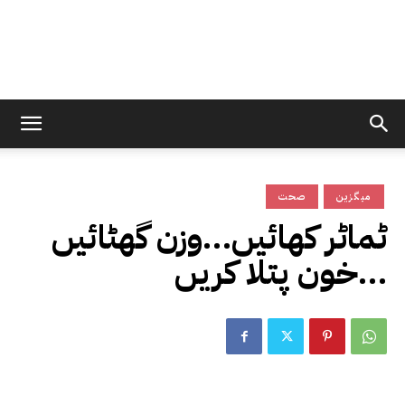
میگزین
صحت
ٹماٹر کھائیں…وزن گھٹائیں
…خون پتلا کریں