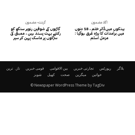
اگلا مضمون
گزشتہ مضمون
بینکوں میں‌ڈالر ختم ، 18 دنوں
گاڑیوں کے شوقین رنویر سنگھ کو
میں برآمدات کا بیڑہ غرق ہوگیا :
رکشے بہت پسند ہیں ، ممبئی کی
مزمل اسلم
سڑکوں پر ماسک پہن کر سیر
بلاگز
رپورٹس
تجارتی خبریں
بین الاقوامی
قومی خبریں
تازہ ترین
خواتین
میگزین
صحت
کھیل
شوبز
© Newspaper WordPress Theme by TagDiv