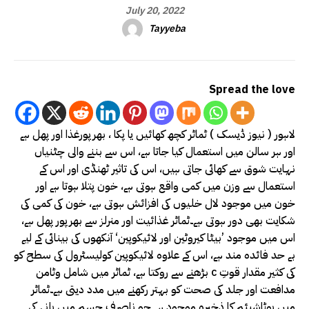
July 20, 2022
Tayyeba
Spread the love
لاہور ( نیوز ڈیسک ) ٹماٹر کچھ کھائیں یا پکا ، بھرپورغذا اور پھل ہے
اور ہر سالن میں استعمال کیا جاتا ہے، اس سے بننے والی چٹنیاں
نہایت شوق سے کھائی جاتی ہیں، اس کی تاثیر ٹھنڈی اور اس کے
استعمال سے وزن میں کمی واقع ہوتی ہے، خون پتلا ہوتا ہے اور
خون میں موجود لال خلیوں کی افزائش ہوتی ہے، خون کی کمی کی
شکایت بھی دور ہوتی ہے۔ٹماٹر غذائیت اور منرلز سے بھرپور پھل ہے،
اس میں موجود ’بیٹا کیروٹین اور لائیکوپین‘ آنکھوں کی بینائی کے لیے
بے حد فائدہ مند ہے، اس کے علاوہ لائیکوپین کولیسٹرول کی سطح کو
بڑھنے سے روکتا ہے، ٹماٹر میں شامل وٹامن c کی کثیر مقدار قوتِ
مدافعت اور جلد کی صحت کو بہتر رکھنے میں مدد دیتی ہے۔ٹماٹر
میں پوٹاشیئم کا ذخیرہ موجود ہے جو ناصرف جسم میں پانی کی