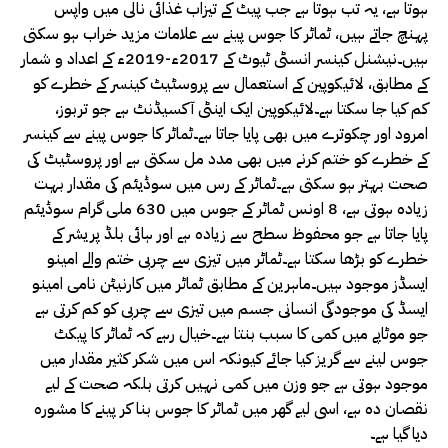
ہوتا ہے، یہ تب ہوتا ہے جب پیٹ کے تیزاب غذائی نالی میں واپس
پہنچ جاتے ہیں، ٹماٹر کا جوس پینے سے علامات مزید خراب ہو سکتی
ہیں۔نیشنل کینسر انسٹی ٹیوٹ کے 2017ء-2019ء کے اعداد و شمار
کے مطابق، لائیکوپین کے استعمال سے پروسٹیٹ کینسر کے خطرے کو
کم کیا جا سکتا ہے۔لائیکوپین ایک اینٹی آکسیڈنٹ ہے جو تربوز،
امرود اور چکوترے میں بھی پایا جاتا ہے۔ٹماٹر کا جوس پینے سے کینسر
کے خطرے کو ختم کرنے میں بھی مدد مل سکتی ہے اور پروسٹیٹ کی
صحت بہتر ہو سکتی ہے۔ٹماٹر کے رس میں سوڈیئم کی مقدار بہت
زیادہ ہوتی ہے، 8 اونس ٹماٹر کے جوس میں 630 ملی گرام سوڈیئم
پایا جاتا ہے جو محفوظ سطح سے زیادہ ہے اور ہائی بلڈ پریشر کے
خطرے کو بڑھا سکتا ہے۔ٹماٹر میں تیزی سے چربی ختم والے امینو
ایسڈز موجود ہیں۔ماہرین کے مطابق ٹماٹر میں کارنیٹن نامی امینو
ایسڈ کی موجودگی انسانی جسم میں تیزی سے چربی کو کم کرتی ہے
جو موٹاپے میں کمی کا سبب بنتا ہے۔خیال رہے کہ ٹماٹر کا پیکٹ
جوس لینے سے گریز کیا جائے کیونکہ اس میں شکر کثیر مقدار میں
موجود ہوتی ہے جو وزن میں کمی نہیں کرتی بلکہ صحت کے لیے
نقصان دہ ہے، اسی لیے گھر میں ٹماٹر کا جوس بنا کر پینے کا مشورہ
دیا گیا ہے۔