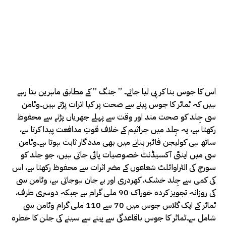
اس کا جوس بنا کر پی لیا جائے۔ ” جنگ ” کے مطابق ماہرین بتا رہے
ہیں کہ ٹماٹر کا جوس پینے سے صحت پر کیا اثرات پڑتے ہیں۔وٹامن
سی جِلد کو صحت مند اور وقت سے پہلے جھریاں پڑنے سے محفوظ
رکھتا ہے، یہ جِلد میں جراثیم کے خلاف قوتِ مدافعت پیدا کرتا ہے،
ساتھ ہی کولیجن فائبر بنانے میں بھی مدد گار ثابت ہوتا ہے۔وٹامن
سی میں اینٹی آکسیڈنٹ خصوصیات پائی جاتی ہیں، جو جلد کو
سورج کی الٹراوائلٹ شعاعوں کے مضر اثرات سے محفوظ رکھتا ہے، اس
کی کمی سے جِلد خشک، کھردری اور بے جان ہوجاتی ہے، وٹامن سی
کی روزانہ تجویز کردہ خوراک 90 ملی گرام ہے جبکہ دوسری طرف،
ٹماٹر کے ایک گلاس جوس میں 70 سے 110 ملی گرام وٹامن سی
شامل ہے۔ٹماٹر کا جوس باقاعدگی سے پینے سے سینے کی جلن کا خطرہ