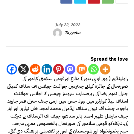
July 22, 2022
Tayyeba
Spread the love
راولپنڈی ( وی او پی نیوز ) دفاع اورقومی سلامتی کےامور کی
صورتحال کے جائزہ کیلئے چیئرمین جوائنٹ چیفس آف سٹاف کمیٹی
جنرل ندیم رضا کی زیرصدارت سروسز چیفس کا اجلاس جوائنٹ
اسٹاف ہیڈ کوارٹرز میں ہوا۔ جس میں آرمی چیف جنرل قمر جاوید
باجوہ، چیف آف نیول سٹاف ایڈمرل محمد امجد خان نیازی اور ایئر
چیف مارشل ظہیر احمد بابر سدھو، چیف آف ائرسٹاف نے شرکت
کی۔شرکاءکو قومی سلامتی کی صورتحال بالخصوص مغربی سرحد،
خیبر پختونخواہ اور بلوچستان کے امور پر تفصیلی بریفنگ دی گئی۔