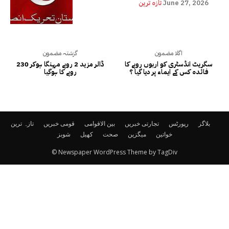
June 27, 2026
تازہ ترین
اگلا مضمون
گزشتہ مضمون
سگریٹ انڈسٹری کو اربوں روپے کا
ڈالر مزید 2 روپے مہنگا ہوکر 230
فائدہ کس کے ایماء پر دیا گیا ؟
روپے کا ہوگیا
بلاگز
رپورٹس
تجارتی خبریں
بین الاقوامی
قومی خبریں
تازہ ترین
خواتین
میگزین
صحت
کھیل
شوبز
© Newspaper WordPress Theme by TagDiv