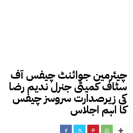
چیئرمین جوائنٹ چیفس آف
سٹاف کمیٹی جنرل ندیم رضا
کی زیرصدارت سروسز چیفس
کا اہم اجلاس