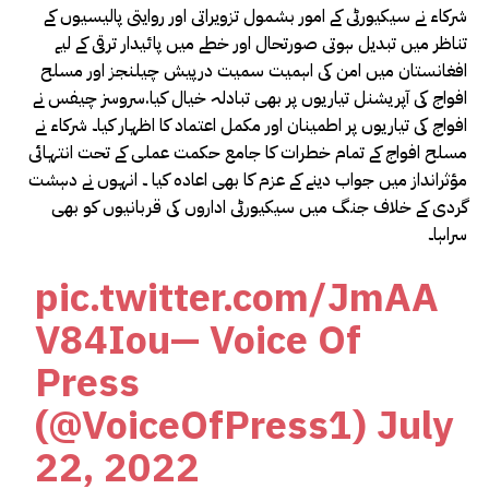
شرکاء نے سیکیورٹی کے امور بشمول تزویراتی اور روایتی پالیسیوں کے
تناظر میں تبدیل ہوتی صورتحال اور خطے میں پائیدار ترقی کے لیے
افغانستان میں امن کی اہمیت سمیت درپیش چیلنجز اور مسلح
افواج کی آپریشنل تیاریوں پر بھی تبادلہ خیال کیا.سروسز چیفس نے
افواج کی تیاریوں پر اطمینان اور مکمل اعتماد کا اظہار کیا۔ شرکاء نے
مسلح افواج کے تمام خطرات کا جامع حکمت عملی کے تحت انتہائی
مؤثرانداز میں جواب دینے کے عزم کا بھی اعادہ کیا ۔ انہوں نے دہشت
گردی کے خلاف جنگ میں سیکیورٹی اداروں کی قربانیوں کو بھی
سراہا۔
pic.twitter.com/JmAA
V84Iou
— Voice Of
Press
(@VoiceOfPress1)
July
22, 2022