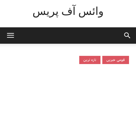
وائس آف پریس
قومی خبریں
تازہ ترین