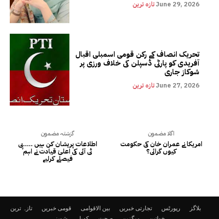
June 29, 2026
تازہ ترین
تحریک انصاف کے رکن قومی اسمبلی اقبال
آفریدی کو پارٹی ڈسپلن کی خلاف ورزی پر
شوکاز جاری
June 27, 2026
تازہ ترین
اگلا مضمون
گزشتہ مضمون
امریکا نے عمران خان کی حکومت
اطلاعات پریشان کن ہیں …..پی
کیوں گرائی؟
ٹی آئی کی اعلیٰ قیادت نے اہم
فیصلے کرلیے
بلاگز
رپورٹس
تجارتی خبریں
بین الاقوامی
قومی خبریں
تازہ ترین
خواتین
میگزین
صحت
کھیل
شوبز