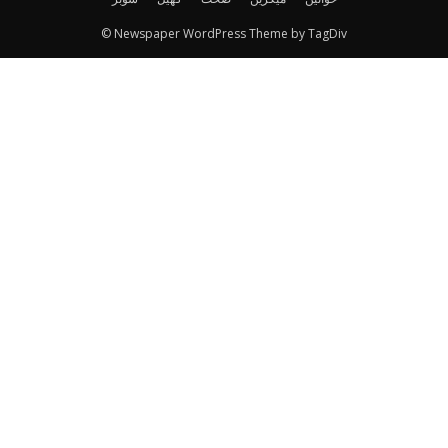
© Newspaper WordPress Theme by TagDiv