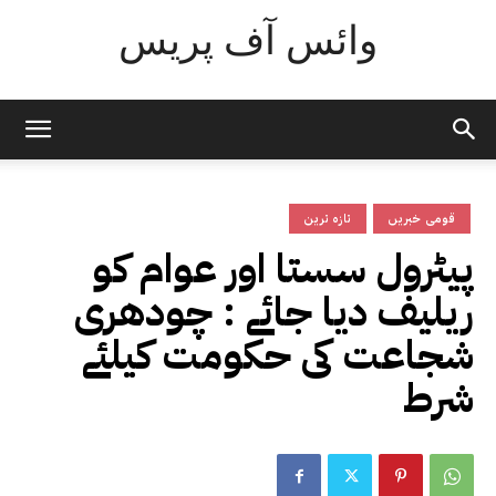
وائس آف پریس
قومی خبریں
تازہ ترین
پیٹرول سستا اور عوام کو
ریلیف دیا جائے : چودھری
شجاعت کی حکومت کیلئے
شرط