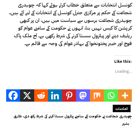
کونسل انتخابات سے متعلق خطاب کرتے ہوئے کہا کہ چوہدری
شجاعت کے حکم پر مرکزی جنرل کونسل کے انتخابات کے لیے آئے ہیں۔
چوہدری شجاعت برسوں سے سیاست میں ہیں، ان پر کبھی
کرپشن کا کیس نہیں بنا، انہوں نے حکومت کے سامنے عوام کو
ریلیف دینے اور پیٹرول سستا کرنے کی شرط رکھی ہے۔ آج ملک پاک
فوج اور خیبر پختونخوا کے بہادر عوام کی وجہ سے قائم ہے۔
Like this:
Loading...
العلامات
چوہدری شجاعت نے حکومت کے سامنے پیٹرول سستا کرنے کی شرط رکھ دی، طارق
بشیر