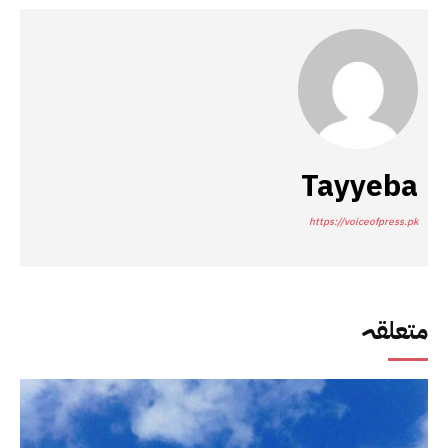
Tayyeba
https://voiceofpress.pk
متعلقہ