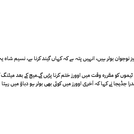
 نوجوان بولر ہیں، انہیں پتہ ہے کہ کہاں گیند کرنا ہے، نسیم شاہ یہ
ے بعد ٹیموں کو مقررہ وقت میں اوورز ختم کرنا پڑیں گے۔میچ کے بعد میٹن
را جڈیجا نے کہا کہ آخری اوورز میں کوئی بھی بولر ہو دباؤ میں رہتا ہ