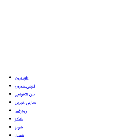
تازہ ترین
قومی خبریں
بین الاقوامی
تجارتی خبریں
رپورٹس
بلاگز
شوبز
کھیل