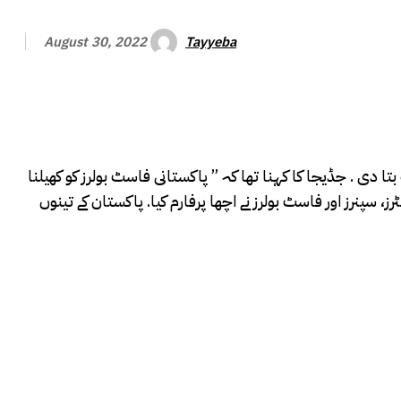
Tayyeba
August 30, 2022
تا دی . جڈیجا کا کہنا تھا کہ ” پاکستانی فاسٹ بولرز کو کھیلنا
 سپنرز اور فاسٹ بولرز نے اچھا پرفارم کیا. پاکستان کے تینوں