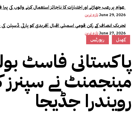
عوام پر رعب جھاڑنے اور اختیارات کا ناجائز استعمال کرنے والوں کی پیرا فورس میں کوئی جگہ نہیں:وزیراعلیٰ مریم نواز
June 29, 2026
تازہ ترین
تحریک انصاف کے رکن قومی اسمبلی اقبال آفریدی کو پارٹی ڈسپلن کی 
June 27, 2026
تازہ ترین
کھیل
رپورٹس
پاکستانی فاسٹ بولرز
مینجمنٹ نے سپنرز کو
رویندرا جڈیجا