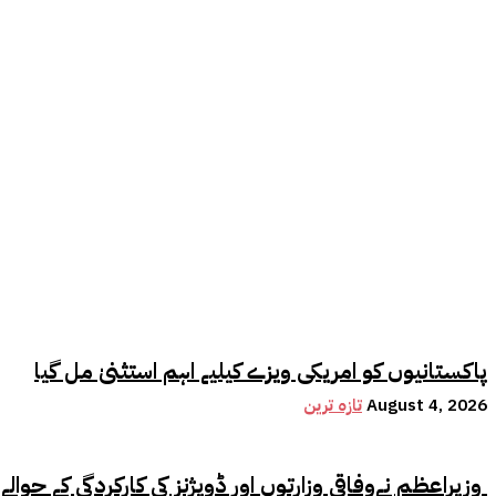
پاکستانیوں کو امریکی ویزے کیلیے اہم استثنیٰ مل گیا
August 4, 2026
تازہ ترین
وزیراعظم نےوفاقی وزارتوں اور ڈویژنز کی کارکردگی کے حوالے سے اہم فیصلہ کر لیا