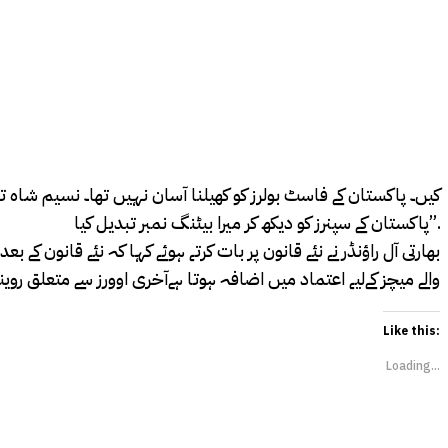
کیں۔ پاکستان کے فاسٹ بولرز کو کھیلنا آسان نہیں تھا۔ نسیم شاہ تیز
پاکستان کے سپنرز کو دیکھ کر میرا بیٹنگ نمبر تبدیل کیا”.
بھارتی آل راؤنڈر نے نئے قانون پر بات کرتے ہوئے کہا کہ نئے قانون ک
والے میچز کےلیے اعتماد میں اضافہ ہوتا ہےآخری اوورز سے متعلق رویند
Like this:
Loading...