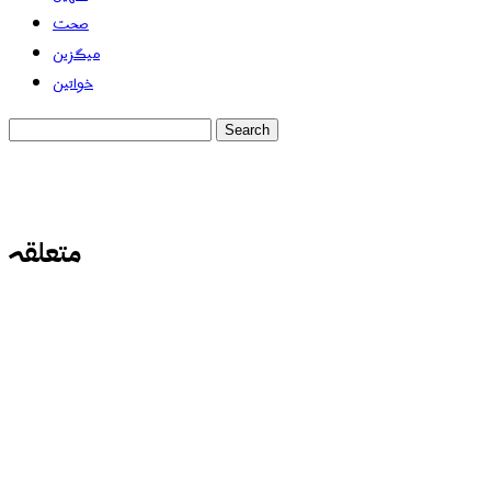
صحت
میگزین
خواتین
متعلقہ