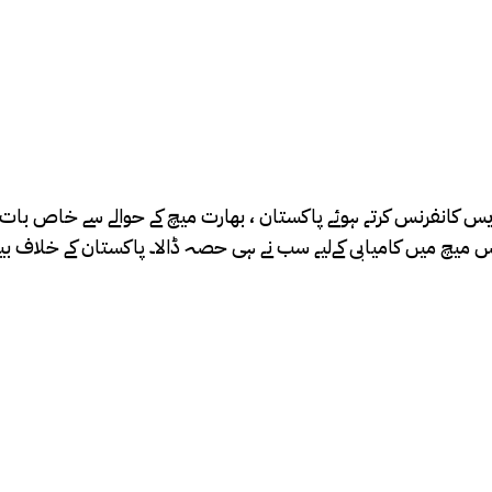
 پریس کانفرنس کرتے ہوئے پاکستان ، بھارت میچ کے حوالے سے خاص بات ب
س میچ میں کامیابی کےلیے سب نے ہی حصہ ڈالا۔ پاکستان کے خلاف بیٹرز،