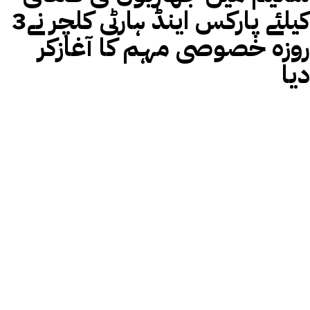
کیلئے پارکس اینڈ ہارٹی کلچر نے3
روزہ خصوصی مہم کا آغازکر
دیا