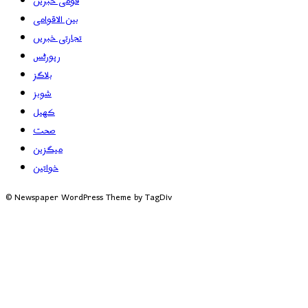
قومی خبریں
بین الاقوامی
تجارتی خبریں
رپورٹس
بلاگز
شوبز
کھیل
صحت
میگزین
خواتین
© Newspaper WordPress Theme by TagDiv