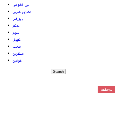
بین الاقوامی
تجارتی خبریں
رپورٹس
بلاگز
شوبز
کھیل
صحت
میگزین
خواتین
رپورٹس