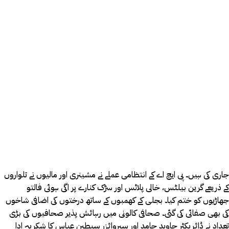
جاری کی ہیں۔ پی ایچ اے کے انتظامی عملے نے مشینری اور مالیوں نے تلواروں
کے ذریعے گرین بیلٹس، خالی پلاٹس اور سڑک کنارے پر اگی ہوئی فالتو
جھاڑیوں کو ختم کیا۔ بجلی کے کھمبوں کے ساتھ درختوں کی اضافی شاخوں
کی بھی صفائی کی گئی۔ صحافی کالونی میں رہائش پذیر صحافیوں کی بڑی
تعداد نے ڈائریکٹر جاوید حامد اور سپروائزر سبطین عباس کا شکریہ ادا