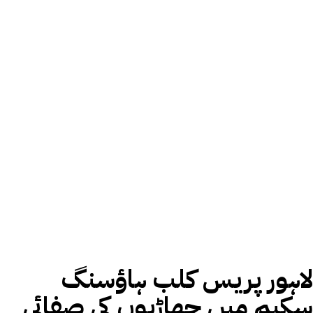
لاہور پریس کلب ہاؤسنگ
سکیم میں جھاڑیوں کی صفائی