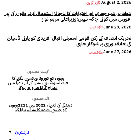
August 2, 2026
تازہ ترین
عوام پر رعب جھاڑنے اور اختیارات کا ناجائز استعمال کرنے والوں کی پیرا
فورس میں کوئی جگہ نہیں:وزیراعلیٰ مریم نواز
June 29, 2026
تازہ ترین
تحریک انصاف کے رکن قومی اسمبلی اقبال آفریدی کو پارٹی ڈسپلن
کی خلاف ورزی پر شوکاز جاری
June 27, 2026
تازہ ترین
گزشتہ مضمون
بچوں کو کورونا ویکسین لگانے کا
فیصلہ،ویکسی نیشن کے لیے نادرا میں
اندراج کرانا ضروری ہوگا
اگلا مضمون
درندگی کی انتہا ، 2022میں 2211بچوں
کو جنسی تشدد کا نشانہ بنایا گیا
تازہ ترین