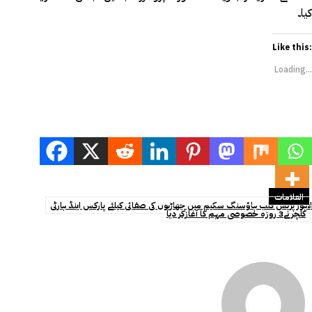
کیا۔
Like this:
Loading...
العلامات
لاہور پریس کلب ہاؤسنگ سکیم میں جھاڑیوں کی صفائی کیلئے پارکس اینڈ ہارٹی
کلچر نے3 روزہ خصوصی مہم کا آغازکر دیا