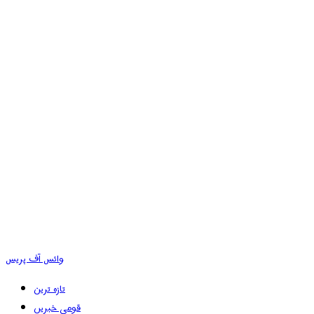
وائس آف پریس
تازہ ترین
قومی خبریں