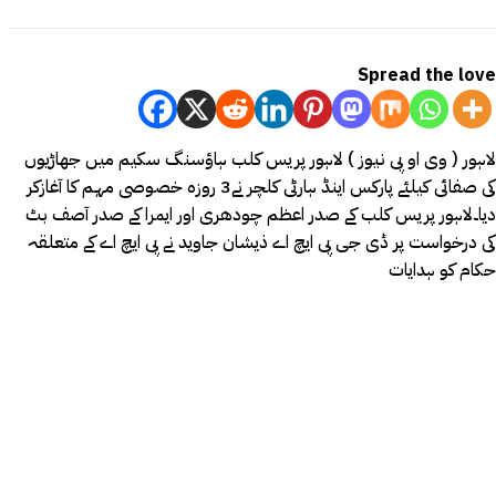
Spread the love
لاہور ( وی او پی نیوز ) لاہور پریس کلب ہاؤسنگ سکیم میں جھاڑیوں
کی صفائی کیلئے پارکس اینڈ ہارٹی کلچر نے3 روزہ خصوصی مہم کا آغازکر
دیا۔لاہور پریس کلب کے صدر اعظم چودھری اور ایمرا کے صدر آصف بٹ
کی درخواست پر ڈی جی پی ایچ اے ذیشان جاوید نے پی ایچ اے کے متعلقہ
حکام کو ہدایات