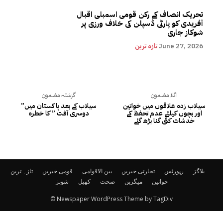
تحریک انصاف کے رکن قومی اسمبلی اقبال
آفریدی کو پارٹی ڈسپلن کی خلاف ورزی پر
شوکاز جاری
June 27, 2026
تازہ ترین
اگلا مضمون
گزشتہ مضمون
سیلاب زدہ علاقوں میں خواتین
سیلاب کے بعد پاکستان میں”
اور بچوں کیلئے عدم تحفظ کے
دوسری آفت ” کا خطرہ
خدشات کئی گنا بڑھ گئے
بلاگز
رپورٹس
تجارتی خبریں
بین الاقوامی
قومی خبریں
تازہ ترین
خواتین
میگزین
صحت
کھیل
شوبز
© Newspaper WordPress Theme by TagDiv