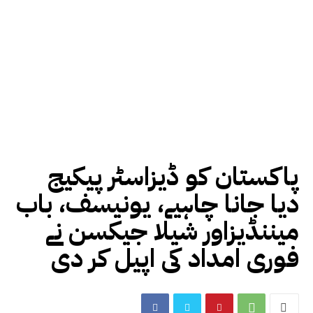
پاکستان کو ڈیزاسٹر پیکیج
دیا جانا چاہیے، یونیسف، باب
میننڈیزاور شیلا جیکسن نے
فوری امداد کی اپیل کر دی