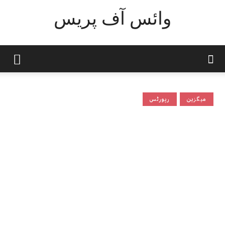
وائس آف پریس
میگزین
رپورٹس