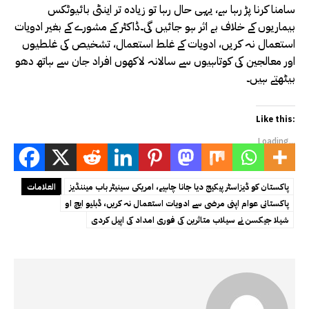
سامنا کرنا پڑ رہا ہے، یہی حال رہا تو زیادہ تر اینٹی بائیوٹکس
بیماریوں کے خلاف بے اثر ہو جائیں گی۔ڈاکٹر کے مشورے کے بغیر ادویات
استعمال نہ کریں، ادویات کے غلط استعمال، تشخیص کی غلطیوں
اور معالجین کی کوتاہیوں سے سالانہ لاکھوں افراد جان سے ہاتھ دھو
بیٹھتے ہیں۔
Like this:
Loading...
پاکستان کو ڈیزاسٹر پیکیج دیا جانا چاہیے، امریکی سینیٹر باب میننڈیز
العلامات
پاکستانی عوام اپنی مرضی سے ادویات استعمال نہ کریں، ڈبلیو ایچ او
شیلا جیکسن نے سیلاب متاثرین کی فوری امداد کی اپیل کردی