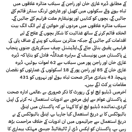
کے مطابق ڈیرہ غازی خان اور راجن کے سیلاب متاثرہ علاقوں میں
تباہ ہونے والے سکولوں میں کھیل اور عارضی لرنگ سنٹرز قائم کئے
جائیں گے، بچوں کو کتابیں اور یونیفارم مفت فراہم کئے جائیں گے۔
سیلاب متاثرہ علاقوں میں مردوں اور خواتین کے لیے الگ الگ بیت
الخلاء قائم کرنے کے ساتھ غذائیت کا شکار بچوں کے علاج کے لیے
اقدامات کیے جائیں گے جبکہ متاثرین سیلاب کو پینے کے صاف پانی کی
فراہمی یقینی بنائی جائے گی۔ایڈیشنل چیف سیکریٹری جنوبی پنجاب
نے پاکستان میں یونیسف کے سرابرہ عبداللّٰہ فادل کو بتایا کہ ڈیرہ
غازی خان اور راجن پور میں سیلاب سے 62 اموات ہوئیں، ڈیرہ
غازی خان کے 85 اور راجن پور کے 18 اسکولوں کی عمارتوں کو نقصان
پنہچا، 43 بنیادی مراکز صحت تباہ ہوئے اور نہروں کو 431
مقامات پر کٹ لگے ہیں۔
آخرمیں ڈبلیو ایچ او کی رپورٹ کا ذکر ضروری ہے ،عالمی ادارہ صحت
نے پاکستانی عوام سے اپنی مرضی سے ادویات استعمال نہ کرنے کی اپیل
کردی۔نمائندہ ڈبلیو ایچ او کا کہنا ہے کہ پاکستان میں اینٹی
بائیوٹکس کا بے دریغ استعمال کیا جارہا ہے، اینٹی بائیوٹکس کے بے
دریغ استعمال سے جراثیموں میں ان ادویات کے خلاف مزاحمت بڑھ
رہی ہے۔ پاکستان کو ایکس ڈی آر ٹائیفائیڈ جیسی مہلک بیماری کا