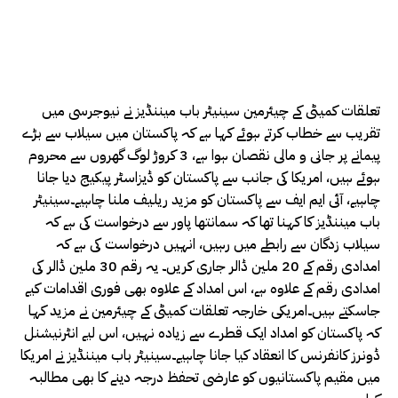
تعلقات کمیٹی کے چیئرمین سینیٹر باب میننڈیز نے نیوجرسی میں
تقریب سے خطاب کرتے ہوئے کہا ہے کہ پاکستان میں سیلاب سے بڑے
پیمانے پر جانی و مالی نقصان ہوا ہے، 3 کروڑ لوگ گھروں سے محروم
ہوئے ہیں، امریکا کی جانب سے پاکستان کو ڈیزاسٹر پیکیج دیا جانا
چاہیے، آئی ایم ایف سے پاکستان کو مزید ریلیف ملنا چاہیے۔سینیٹر
باب میننڈیز کا کہنا تھا کہ سمانتھا پاور سے درخواست کی ہے کہ
سیلاب زدگان سے رابطے میں رہیں، انہیں درخواست کی ہے کہ
امدادی رقم کے 20 ملین ڈالر جاری کریں۔ یہ رقم 30 ملین ڈالر کی
امدادی رقم کے علاوہ ہے، اس امداد کے علاوہ بھی فوری اقدامات کیے
جاسکتے ہیں۔امریکی خارجہ تعلقات کمیٹی کے چیئرمین نے مزید کہا
کہ پاکستان کو امداد ایک قطرے سے زیادہ نہیں، اس لیے انٹرنیشنل
ڈونرز کانفرنس کا انعقاد کیا جانا چاہیے۔سینیٹر باب میننڈیز نے امریکا
میں مقیم پاکستانیوں کو عارضی تحفظ درجہ دینے کا بھی مطالبہ