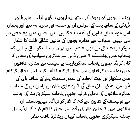
پھنسے بچوں کو بھوک کے ساتھ بیماریوں نے گھیر لیا ہے، ملیریا اور
ڈینگی کے ساتھ پیٹ کے امراض ان پر حملہ آور ہیں۔ یہ بچے اور بچیاں
اس موسمیاتی تباہی کی قیمت چکا رہے ہیں، جس میں وہ حصے دار
ہی نہیں، سیلاب سے متاثرہ بچوں کی مائیں غذائی قلت کا شکار
ہوکر دودھ پلانے سے بھی قاصر ہیں۔یہاں ہم آپ کو بتاتے چلیں کہ
پنجاب میں یونیسف 9 ملین ڈالرز سے متاثرینِ سیلاب کی بحالی کا
کام کریگا.جنوبی پنجاب سیکریٹریٹ نے سیلاب سے متاثرہ علاقوں
میں یونیسف کے تعاون سے بحالی کے کام کا آغاز کر دیا ہے، بحالی کے کام
میں سکولز اور بیت الخلاء کی تعمیر سمیت پینے کے صاف پانی کی
فراہمی یقینی بنائی جائے گی۔ڈیرہ غازی خان اور راجن پور کے سیلاب
متاثرہ علاقوں کی بحالی کے لیے جنوبی پنجاب سیکریٹریٹ کی جانب
سے یونیسف کے تعاون سے کام کا آغاز کر دیا گیا ہے۔یونیسف ان
علاقوں میں 9 ملین ڈالر کی رقم سے بحالی کا کام کرے گا، ایڈیشنل
چیف سیکرٹری جنوبی پنجاب کپیٹن ریٹائرڈ ثاقب ظفر