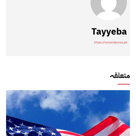
Tayyeba
https://voiceofpress.pk
متعلقہ