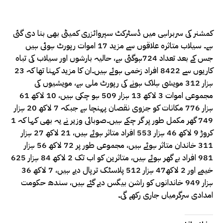
کمشنر کی سربراہی میں ڈسٹرکٹ سپروائزری کمیٹی بھی بنا دی گئی
ہے۔ سیلاب متاثرہ علاقوں سے مزید 17 اموات رپورٹ ہوئی ہیں
جس کے بعد تعداد 724ہوگئی ہے، حالیہ بارشوں اور سیلاب کی تباہ
کاریوں سے 8422 افراد زخمی ہوئے ہیں۔ان کا مزید کہنا تھا کہ 23
ہزار 312 مویشی ہلاک ہونے کی رپورٹ ملی ہے، مویشیوں کی
مجموعی اموات 3 لاکھ 13 ہزار 509 ہو چکی ہیں، 10 لاکھ 61
ہزار 776 مکانات کو جزوی نقصان پہنچا ہے جبکہ 7 لاکھ 20 ہزار
749 گھر مکمل طور پر گر چکے ہیں۔صوبائی وزیر نے یہ بھی کہا کہ 1
کروڑ 9 لاکھ 46 ہزار 553 افراد متاثر ہوئے ہیں، 21 لاکھ 27 ہزار
311 خاندان متاثر ہوئے ہیں، مجموعی طور پر 72 لاکھ 56 ہزار
981 افراد بے گھر ہوئے ہیں، متاثرین کو اب تک 2 لاکھ 84 ہزار 625
خیمے اور 2 لاکھ47 ہزار 512 پلاسٹک ترپال دیے ہیں، 7 لاکھ 36
ہزار 949 خاندانوں کو راشن بیگس دیے گئے ہیں، سندھ حکومت
امدادی سرگرمیاں جاری رکھے گی۔