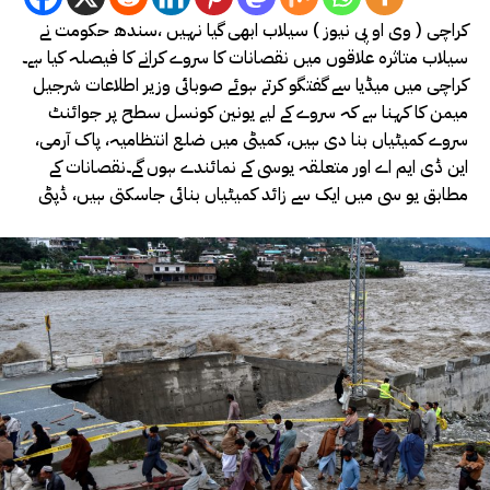
کراچی ( وی او پی نیوز ) سیلاب ابھی گیا نہیں ،سندھ حکومت نے
سیلاب متاثرہ علاقوں میں نقصانات کا سروے کرانے کا فیصلہ کیا ہے۔
کراچی میں میڈیا سے گفتگو کرتے ہوئے صوبائی وزیر اطلاعات شرجیل
میمن کا کہنا ہے کہ سروے کے لیے یونین کونسل سطح پر جوائنٹ
سروے کمیٹیاں بنا دی ہیں، کمیٹی میں ضلع انتظامیہ، پاک آرمی،
این ڈی ایم اے اور متعلقہ یوسی کے نمائندے ہوں گے۔نقصانات کے
مطابق یو سی میں ایک سے زائد کمیٹیاں بنائی جاسکتی ہیں، ڈپٹی