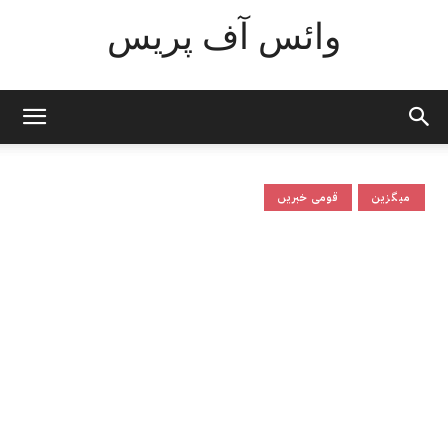
وائس آف پریس
میگزین
قومی خبریں