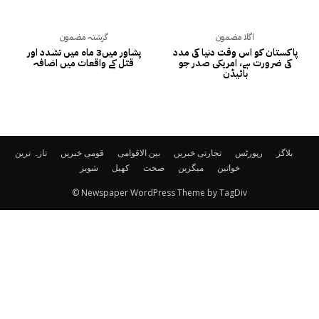
اگلا مضمون
گزشتہ مضمون
پاکستان کو اس وقت دنیا کی مدد
پشاور میں3 ماہ میں تشدد اور
کی ضرورت ہے، امریکی صدر جو
قتل کے واقعات میں اضافہ
بائیڈن
بلاگز
رپورٹس
تجارتی خبریں
بین الاقوامی
قومی خبریں
تازہ ترین
خواتین
میگزین
صحت
کھیل
شوبز
© Newspaper WordPress Theme by TagDiv