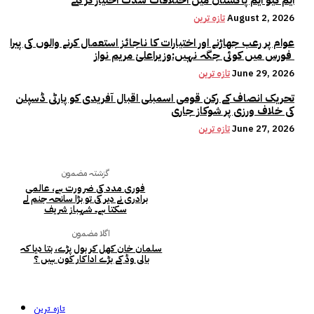
ایم کیو ایم پاکستان میں اختلافات شدت اختیار کر گئے
August 2, 2026
تازہ ترین
عوام پر رعب جھاڑنے اور اختیارات کا ناجائز استعمال کرنے والوں کی پیرا
فورس میں کوئی جگہ نہیں:وزیراعلیٰ مریم نواز
June 29, 2026
تازہ ترین
تحریک انصاف کے رکن قومی اسمبلی اقبال آفریدی کو پارٹی ڈسپلن
کی خلاف ورزی پر شوکاز جاری
June 27, 2026
تازہ ترین
گزشتہ مضمون
فوری مدد کی ضرورت ہے، عالمی
برادری نے دیر کی تو بڑا سانحہ جنم لے
سکتا ہے۔ شہباز شریف
اگلا مضمون
سلمان خان کھل کر بول پڑے، بتا دیا کہ
بالی وڈ کے بڑے اداکار کون ہیں ؟
تازہ ترین