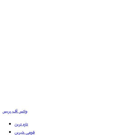
وائس آف پریس
تازہ ترین
قومی خبریں