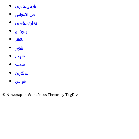
قومی خبریں
بین الاقوامی
تجارتی خبریں
رپورٹس
بلاگز
شوبز
کھیل
صحت
میگزین
خواتین
© Newspaper WordPress Theme by TagDiv