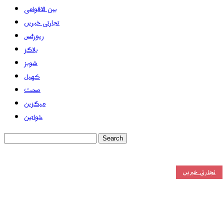
بین الاقوامی
تجارتی خبریں
رپورٹس
بلاگز
شوبز
کھیل
صحت
میگزین
خواتین
تجارتی خبریں