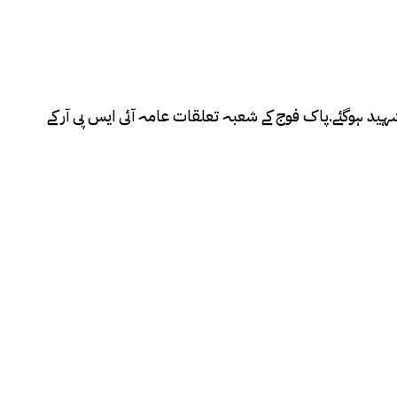
ہید ہوگئے.پاک فوج کے شعبہ تعلقات عامہ آئی ایس پی آر کے