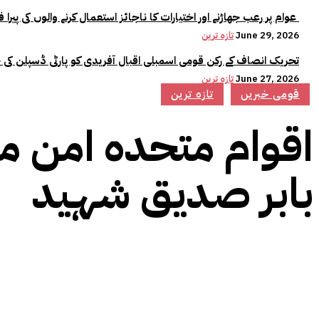
عوام پر رعب جھاڑنے اور اختیارات کا ناجائز استعمال کرنے والوں کی پیرا فورس میں کوئی جگہ نہیں:وزیراعلیٰ مریم نواز
June 29, 2026
تازہ ترین
تحریک انصاف کے رکن قومی اسمبلی اقبال آفریدی کو پارٹی ڈسپلن کی 
June 27, 2026
تازہ ترین
قومی خبریں
تازہ ترین
اقوام متحدہ امن م
بابر صدیق شہید