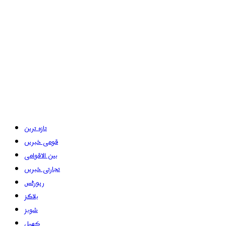
تازہ ترین
قومی خبریں
بین الاقوامی
تجارتی خبریں
رپورٹس
بلاگز
شوبز
کھیل