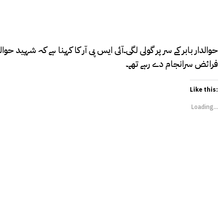
حوالدار بابر کے سر پر گولی لگی۔آئی ایس پی آر کا کہنا ہے کہ شہید حو
فرائض سرانجام دے رہے تھے۔
Like this:
Loading...