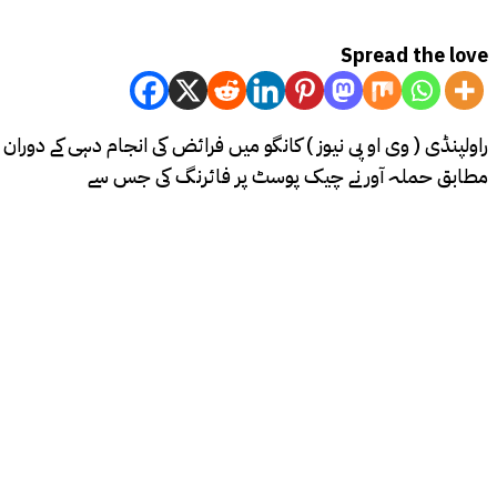
Spread the love
راولپنڈی ( وی او پی نیوز ) کانگو میں فرائض کی انجام دہی کے دور
مطابق حملہ آور نے چیک پوسٹ پر فائرنگ کی جس سے