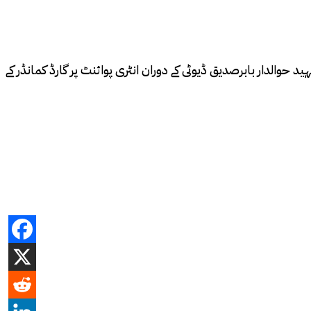
ید حوالدار بابرصدیق ڈیوٹی کے دوران انٹری پوائنٹ پر گارڈ کمانڈر کے