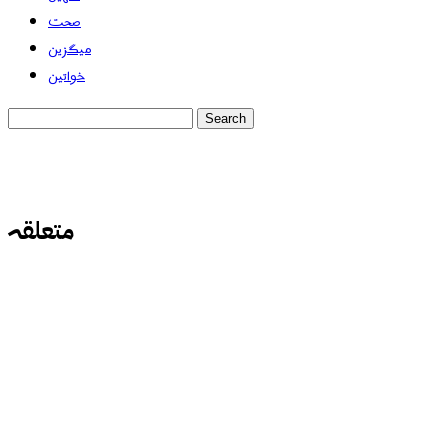
صحت
میگزین
خواتین
متعلقہ