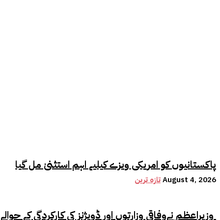
پاکستانیوں کو امریکی ویزے کیلیے اہم استثنیٰ مل گیا
August 4, 2026
تازہ ترین
وزیراعظم نےوفاقی وزارتوں اور ڈویژنز کی کارکردگی کے حوالے سے اہم فیصلہ کر لیا