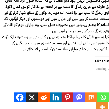
کبھی محسوس نہیں ہوا، میرا عقیدہ ہے کہ اسلام قبول کرنا اللہ تعالیٰ
کی طرف سے میری زندگی کا سب سے بڑا تحفہ ہے‘۔ڈاکٹر آتوشی کمال اکوڈا
اپنی زندگی کا سب سے بڑا تحفہ اب دوسرے لوگوں کے ساتھ شیئر کرنے کے لیے
سخت محنت کر رہے ہیں اور جاپان میں اپنے دوستوں اور دیگر لوگوں تک
اسلام کا پیغام پہنچانے میں مصروفِ عمل ہیں، وہ جاپانی قوم کو اللہ کے
بغیر زندگی بسر کرنے سے بچانا چاہتے ہیں۔
کیا یہ خبر قرآن کا جیتا جاگتا معجزہ نہیں ؟ اورابھی تو یہ صرف ایک آیت
کا معجزہ ہے . انتہا پسندوں اور مسلم دشمنی میں مبتلا لوگوں کی
آنکھیں کھولنے کیلئے جاپانی سائنسدان کا اسلام لانا کافی ہے .
Like this:
Loading...