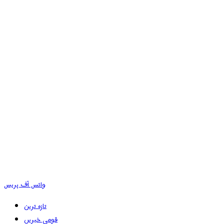
وائس آف پریس
تازہ ترین
قومی خبریں