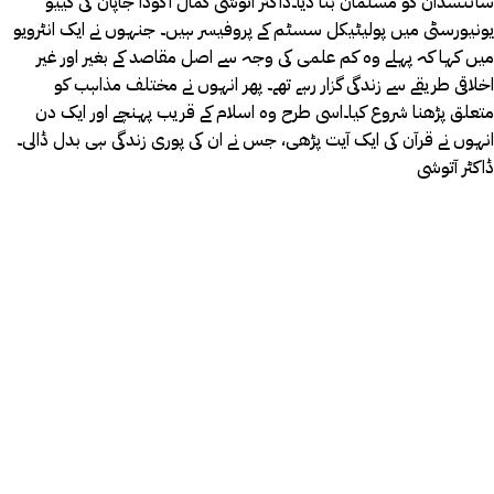
سائنسدان کو مسلمان بنا دیا۔ڈاکٹر آتوشی کمال اکوڈا جاپان کی کییو
یونیورسٹی میں پولیٹیکل سسٹم کے پروفیسر ہیں۔ جنہوں نے ایک انٹرویو
میں کہا کہ پہلے وہ کم علمی کی وجہ سے اصل مقاصد کے بغیر اور غیر
اخلاقی طریقے سے زندگی گزار رہے تھے۔ پھر انہوں نے مختلف مذاہب کو
متعلق پڑھنا شروع کیا۔اسی طرح وہ اسلام کے قریب پہنچے اور ایک دن
انہوں نے قرآن کی ایک آیت پڑھی، جس نے ان کی پوری زندگی ہی بدل ڈالی۔
ڈاکٹر آتوشی