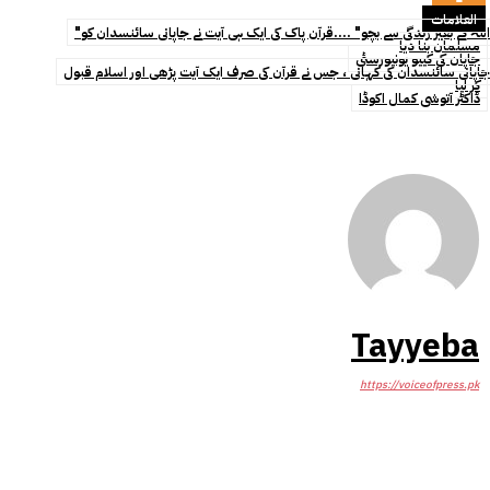
العلامات
"اللہ کے بغیر زندگی سے بچو" ....قرآن پاک کی ایک ہی آیت نے جاپانی سائنسدان کو
مسلمان بنا دیا
جاپان کی کییو یونیورسٹی
جاپانی سائنسدان کی کہانی ، جس نے قرآن کی صرف ایک آیت پڑھی اور اسلام قبول
کر لیا
ڈاکٹر آتوشی کمال اکوڈا
Tayyeba
https://voiceofpress.pk