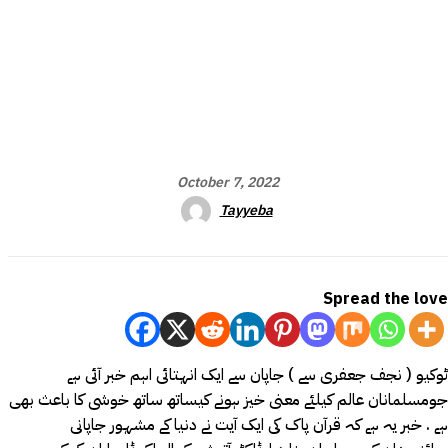
October 7, 2022
Tayyeba
Spread the love
ٹوکیو ( نجف جعفری سے ) جاپان سے ایک انہتائی اہم خبر آئی ہے
جومسلمانان عالم کیلئے معنی خیز ہونے کیساتھ ساتھ خوشی کا باعث بھی
ہے . خبر یہ ہے کہ قرآن پاک کی ایک آیت نے دنیا کے مشہور جاپانی