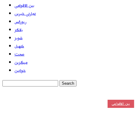
بین الاقوامی
تجارتی خبریں
رپورٹس
بلاگز
شوبز
کھیل
صحت
میگزین
خواتین
بین الاقوامی