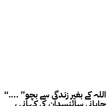
“اللہ کے بغیر زندگی سے بچو” ….
جاپانی سائنسدان کی کہانی ،