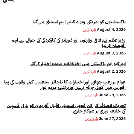
پاکستانیوں کو امریکی ویزے کیلیے اہم استثنیٰ مل گیا
August 4, 2026
تازہ ترین
وزیراعظم نےوفاقی وزارتوں اور ڈویژنز کی کارکردگی کے حوالے سے اہم
فیصلہ کر لیا
August 3, 2026
تازہ ترین
ایم کیو ایم پاکستان میں اختلافات شدت اختیار کر گئے
August 2, 2026
تازہ ترین
عوام پر رعب جھاڑنے اور اختیارات کا ناجائز استعمال کرنے والوں کی پیرا
فورس میں کوئی جگہ نہیں:وزیراعلیٰ مریم نواز
June 29, 2026
تازہ ترین
تحریک انصاف کے رکن قومی اسمبلی اقبال آفریدی کو پارٹی ڈسپلن
کی خلاف ورزی پر شوکاز جاری
June 27, 2026
تازہ ترین