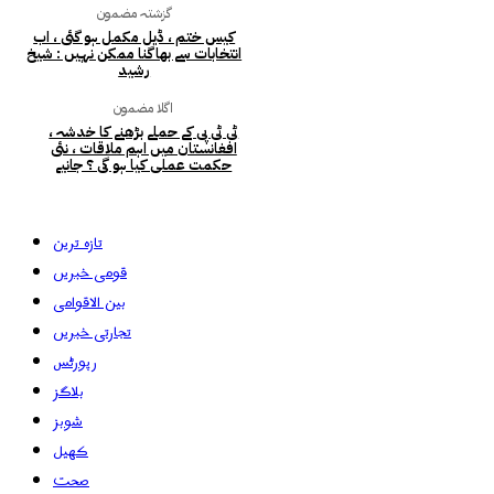
گزشتہ مضمون
کیس ختم ، ڈیل مکمل ہو گئی ، اب
انتخابات سے بھاگنا ممکن نہیں : شیخ
رشید
اگلا مضمون
ٹی ٹی پی کے حملے بڑھنے کا خدشہ ،
افغانستان میں اہم ملاقات ، نئی
حکمت عملی کیا ہو گی ؟ جانیے
تازہ ترین
قومی خبریں
بین الاقوامی
تجارتی خبریں
رپورٹس
بلاگز
شوبز
کھیل
صحت