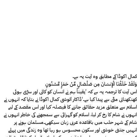
کمال اکوڈا کے مطابق وہ آیت یہ ہے۔
وَلَقَدْ خَلَقْنَا الْإِنسَانَ مِن صَلْصَالٍ مِّنْ حَمَإٍ مَّسْنُونٍ
اس آیت کا ترجمہ یہ ہے کہ ’یقیناً ہم نے انسان کو کالی اور سڑی ہوئی
کھنکھناتی مٹی سے پیدا کیا ہے۔‘ڈاکٹر آتوشی کمال اکوڈا نے بتایا کہ انہوں نے
اسلام سے متعلق مزید حقائق جاننے کا فیصلہ کیا اور اس مقصد کے لیے
انہوں نے شام کا رخ کر لیا، اسلام کو گہرائی سے سمجھنے کی خاطر انہوں نے
شام کے شہر حلب میں باقاعدہ عربی زبان سیکھی۔مسلمان ہونے پر
انہیں جتنی خوشی اور سکون محسوس ہو رہا تھا وہ زندگی میں پہلے