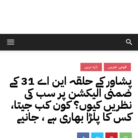
قومی خبریں
تازہ ترین
پشاور کے حلقہ این اے 31 کے
ضمنی الیکشن پر سب کی
نظریں کیوں‌؟ کون کب جیتا،
کس کا پلڑا بھاری ہے ، جانیے