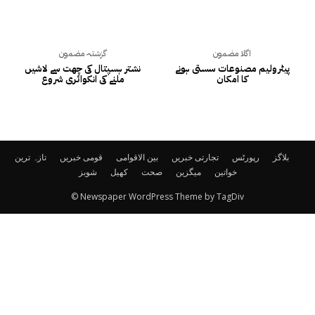
اگلا مضمون
گزشتہ مضمون
پیٹرولیم مصنوعات سستی ہونے
نشتر ہسپتال کی چھت سے لاشیں
کا امکان
ملنے کی انکوائری شروع
بلاگز
رپورٹس
تجارتی خبریں
بین الاقوامی
قومی خبریں
تازہ ترین
خواتین
میگزین
صحت
کھیل
شوبز
© Newspaper WordPress Theme by TagDiv