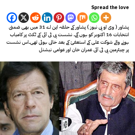
Spread the love
پشاور ( وی او پی نیوز ) پشاور کے حلقہ این اے 31 میں بھی ضمنی
انتخابات 16 اکتوبر کو ہوں گے۔ نشست پی ٹی آئی کے ٹکٹ پر کامیاب
ہونے والے شوکت علی کے استعفیٰ کے بعد خالی ہوئی تھی۔اس نشست
پر چیئرمین پی ٹی آئی عمران خان اور عوامی نیشنل