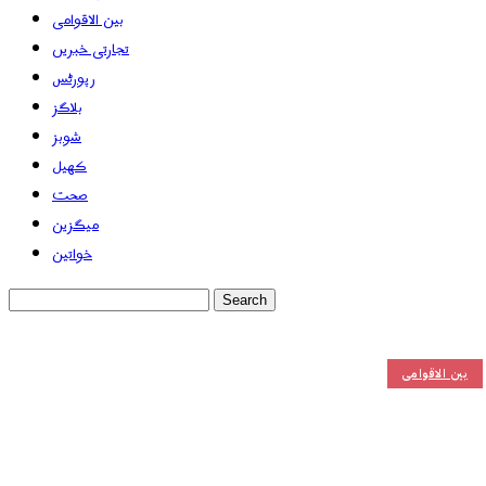
بین الاقوامی
تجارتی خبریں
رپورٹس
بلاگز
شوبز
کھیل
صحت
میگزین
خواتین
بین الاقوامی