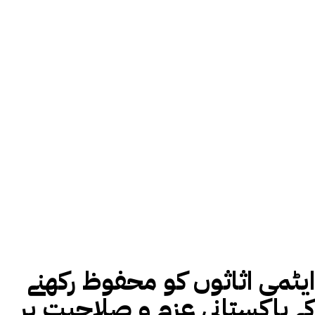
ایٹمی اثاثوں کو محفوظ رکھنے
کے پاکستانی عزم و صلاحیت پر