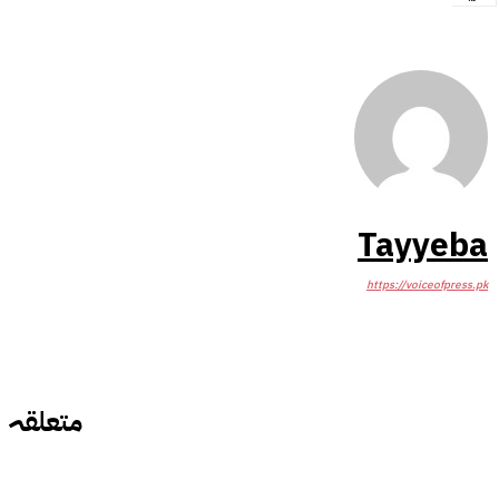
Tayyeba
https://voiceofpress.pk
متعلقہ