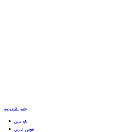
وائس آف پریس
تازہ ترین
قومی خبریں