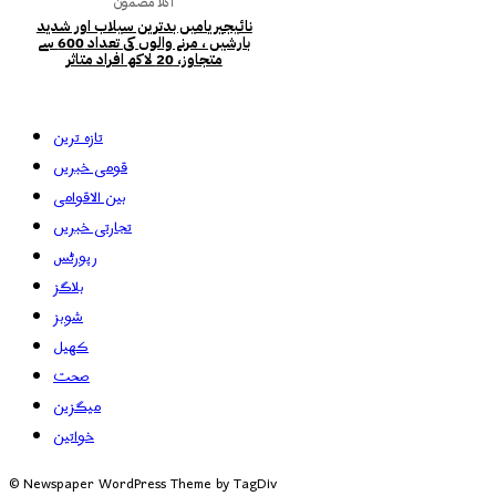
اگلا مضمون
نائیجیریامیں‌ بدترین سیلاب اور شدید
بارشیں ، مرنے والوں کی تعداد 600 سے
متجاوز، 20 لاکھ افراد متاثر
تازہ ترین
قومی خبریں
بین الاقوامی
تجارتی خبریں
رپورٹس
بلاگز
شوبز
کھیل
صحت
میگزین
خواتین
© Newspaper WordPress Theme by TagDiv