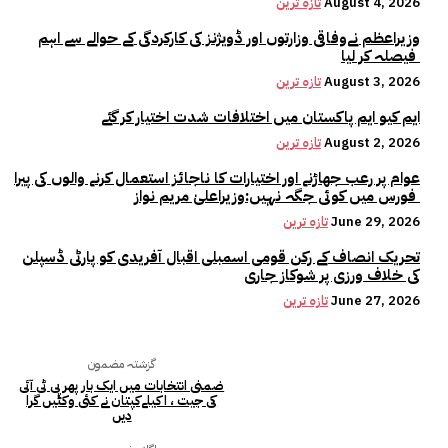
August 4, 2026
تازہ ترین
وزیراعظم نےوفاقی وزارتوں اور ڈویژنز کی کارکردگی کے حوالے سے اہم
فیصلہ کر لیا
August 3, 2026
تازہ ترین
ایم کیو ایم پاکستان میں اختلافات شدت اختیار کر گئے
August 2, 2026
تازہ ترین
عوام پر رعب جھاڑنے اور اختیارات کا ناجائز استعمال کرنے والوں کی پیرا
فورس میں کوئی جگہ نہیں:وزیراعلیٰ مریم نواز
June 29, 2026
تازہ ترین
تحریک انصاف کے رکن قومی اسمبلی اقبال آفریدی کو پارٹی ڈسپلن
کی خلاف ورزی پر شوکاز جاری
June 27, 2026
تازہ ترین
گزشتہ مضمون
ضمنی انتخابات میں ایک بار پھر پی ٹی آئی
کی جیت ، اکیلےکپتان نے کئی وکٹیں گرا
دیں