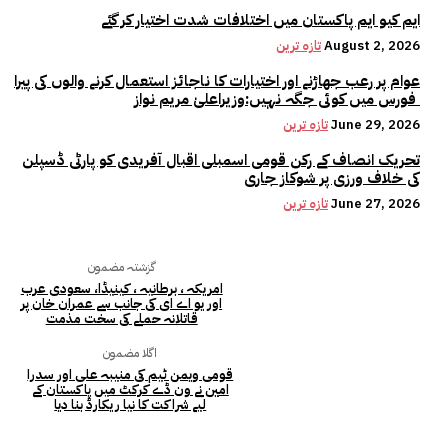
ایم کیو ایم پاکستان میں اختلافات شدت اختیار کر گئے
August 2, 2026
تازہ ترین
عوام پر رعب جھاڑنے اور اختیارات کا ناجائز استعمال کرنے والوں کی پیرا
فورس میں کوئی جگہ نہیں:وزیراعلیٰ مریم نواز
June 29, 2026
تازہ ترین
تحریک انصاف کے رکن قومی اسمبلی اقبال آفریدی کو پارٹی ڈسپلن
کی خلاف ورزی پر شوکاز جاری
June 27, 2026
تازہ ترین
گزشتہ مضمون
امریکہ ، برطانیہ ، کینیڈا، سعودی عرب
اور یو اے ای کی جانب سے عمران خان پر
قاتلانہ حملے کی سخت مذمت
اگلا مضمون
قومی ویمن ٹیم کی منیبہ علی اور سدرا
امین نے ون ڈے کرکٹ میں پاکستان کے
لیے شراکت کا نیا ریکارڈ بنا دیا