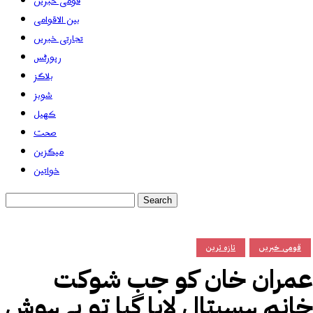
قومی خبریں
بین الاقوامی
تجارتی خبریں
رپورٹس
بلاگز
شوبز
کھیل
صحت
میگزین
خواتین
قومی خبریں
تازہ ترین
عمران خان کو جب شوکت
خانم ہسپتال لایا گیا تو بے ہوش