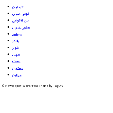
تازہ ترین
قومی خبریں
بین الاقوامی
تجارتی خبریں
رپورٹس
بلاگز
شوبز
کھیل
صحت
میگزین
خواتین
© Newspaper WordPress Theme by TagDiv