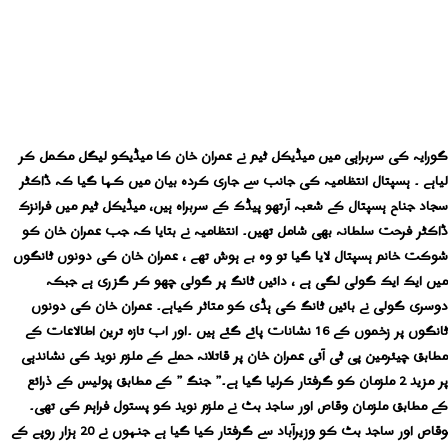
گورایہ کی سربراہی میں میڈیکل ٹیم نے عمران خان کا میڈیکو لیگل مکمل کر
لیاہے ۔ ہسپتال انتظامیہ کی جانب سے جاری کردہ بیان میں کہا گیا کہ ڈاکٹر
سجاد جناح ہسپتال کے شعبہ آرتھو پیڈک کے سربراہ ہیں، میڈیکل ٹیم میں فرانزک
ڈاکٹر فرحت سلطانہ بھی شامل تھیں۔ انتظامیہ نے بتایا کہ جب عمران خان کو
شوکت خانم ہسپتال لایا گیا تو وہ بے ہوش تھے ، عمران خان کی دونوں ٹانگوں
میں ایک ایک گولی لگی ہے ، دائیں ٹانگ پر گولی چھو کر گزری ہے جبکہ
دوسری گولی نے بائیں ٹانگ کی ہڈی کو متاثر کیاہے۔ عمران خان کی دونوں
ٹانگوں پر زخموں کے 16 نشانات پائے گئے ہیں ۔اور اب تازہ ترین اطالاعات کے
مطابق
چیئرمین پی ٹی آئی عمران خان پر قاتلانہ حملے کے ملزم نوید کی نشاندہی
پر مزید 2 ملزمان کو گرفتار کرلیا گیا ہے۔” جنگ ” کے مطابق
پولیس کے ذرائع
کے مطابق ملزمان وقاص اور ساجد بٹ نے ملزم نوید کو پستول فراہم کی تھی۔
وقاص اور ساجد بٹ کو وزیرآباد سے گرفتار کیا گیا ہے جنہوں نے 20 ہزار روپے کے