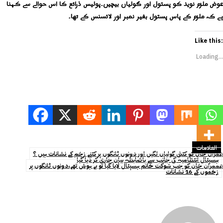
عوض ملزم نوید کو پستول اور گولیاں بیچیں۔پولیس ذرائع کا اس حوالے سے کہنا
ہے کہ ملزم کے پاس پستول بغیر نمبر اور لائسنس کے تھا۔
Like this:
Loading...
العلامات
عمران خان کو کتنی گولیاں لگیں اور دونوں ٹانگوں پر کتنے زخم کے نشانات ہیں ؟
ہسپتال انتظامیہ کی جانب سے باضابطہ بیان جاری کر دیا گیا
عممران خان کو جب شوکت خانم ہسپتال لایا گیا تو بے ہوش تھے،دونوں ٹانگوں پر
زخموں کے 16 نشانات