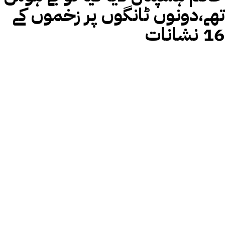
تھے،دونوں ٹانگوں پر زخموں کے
16 نشانات