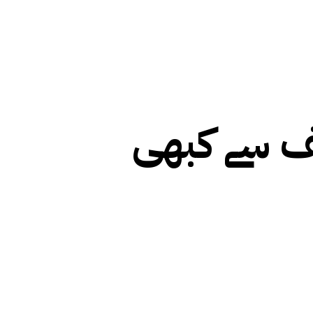
یف سے کبھی