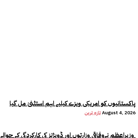
پاکستانیوں کو امریکی ویزے کیلیے اہم استثنیٰ مل گیا
August 4, 2026
تازہ ترین
وزیراعظم نےوفاقی وزارتوں اور ڈویژنز کی کارکردگی کے حوالے سے اہم فیصلہ کر لیا