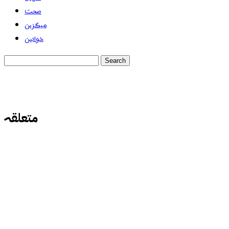
صحت
میگزین
خواتین
متعلقہ