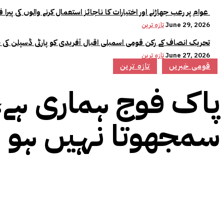
عوام پر رعب جھاڑنے اور اختیارات کا ناجائز استعمال کرنے والوں کی پیرا فورس میں کوئی جگہ نہیں:وزیراعلیٰ مریم نواز
June 29, 2026
تازہ ترین
تحریک انصاف کے رکن قومی اسمبلی اقبال آفریدی کو پارٹی ڈسپلن کی 
June 27, 2026
تازہ ترین
قومی خبریں
تازہ ترین
پاک فوج ہماری ہے،ز
سمجھوتا نہیں ہو 