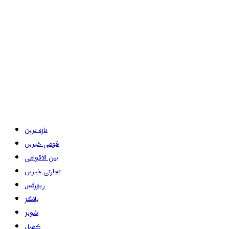
تازہ ترین
قومی خبریں
بین الاقوامی
تجارتی خبریں
رپورٹس
بلاگز
شوبز
کھیل