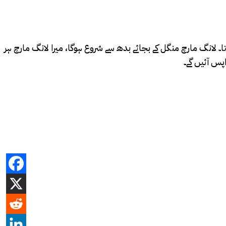
انگ مارچ منگل کے بجائے بدھ سے شروع ہوگا، میرا لانگ مارچ ہر
س آئیں گے۔