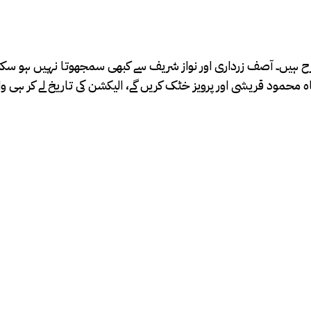
یں۔ آصف زرداری اور نواز شریف سے کبھی سمجھوتا نہیں ہو سکتا۔ ل
مود قریشی اور پرویز خٹک کریں گے، الیکشن کی تاریخ لے کر ہی واپ