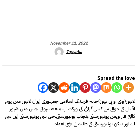
November 11, 2022
Tayyeba
Spread the love
لاہور(وی او پی نیوز)خانہ فرہنگ اسلامی جمہوری ایران لاہور میں یوم
اقبال کے حوالے سے کیلی گرافی کی ورکشاپ منعقد ہوئی جس میں لاہور
کالج فار ویمن یونیورسٹی،پنجاب یونیورسٹی،جی سی یونیورسٹی،این سی
اے اور بیکن یونیورسٹی کے طلبہ نے بڑی تعداد