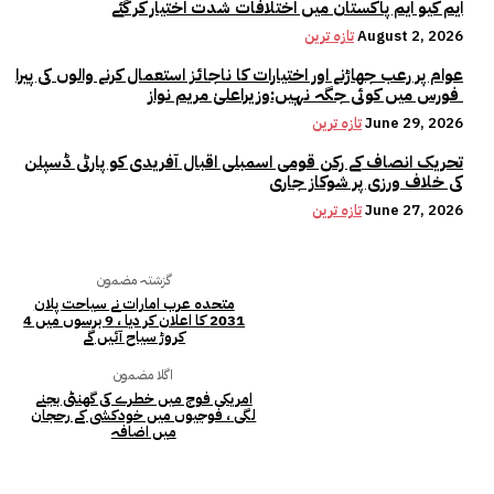
ایم کیو ایم پاکستان میں اختلافات شدت اختیار کر گئے
August 2, 2026
تازہ ترین
عوام پر رعب جھاڑنے اور اختیارات کا ناجائز استعمال کرنے والوں کی پیرا
فورس میں کوئی جگہ نہیں:وزیراعلیٰ مریم نواز
June 29, 2026
تازہ ترین
تحریک انصاف کے رکن قومی اسمبلی اقبال آفریدی کو پارٹی ڈسپلن
کی خلاف ورزی پر شوکاز جاری
June 27, 2026
تازہ ترین
گزشتہ مضمون
متحدہ عرب امارات نے سیاحت پلان
2031 کا اعلان کر دیا ، 9 برسوں میں 4
کروڑ سیاح آئیں گے
اگلا مضمون
امریکی فوج میں خطرے کی گھنٹی بجنے
لگی ، فوجیوں میں خودکشی کے رحجان
میں اضافہ