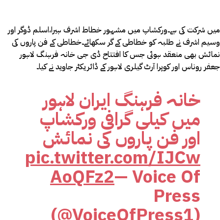
میں شرکت کی ہے۔ورکشاپ میں مشہور خطاط اشرف ہیرا،اسلم ڈوگر اور
وسیم اشرف نے طلبہ کو خطاطی کے گر سکھائے۔خطاطی کے فن پاروں کی
نمائش بھی منعقد ہوئی جس کا افتتاح ڈی جی خانہ فرہنگ لاہور
جعفر روناس اور کوپرا آرٹ گیلری لاہور کے ڈائریکٹر جاوید نے کیا۔
خانہ فرہنگ ایران لاہور
میں کیلی گرافی ورکشاپ
اور فن پاروں کی نمائش
pic.twitter.com/IJCw
AoQFz2
— Voice Of
Press
(@VoiceOfPress1)