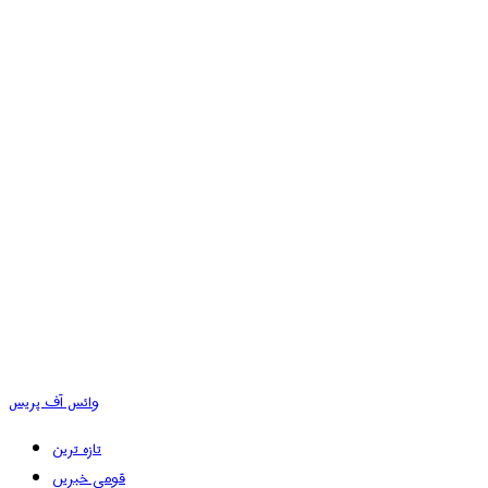
وائس آف پریس
تازہ ترین
قومی خبریں