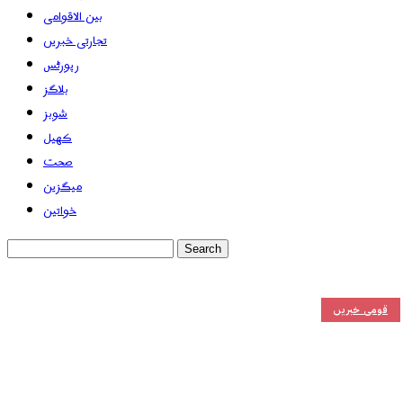
بین الاقوامی
تجارتی خبریں
رپورٹس
بلاگز
شوبز
کھیل
صحت
میگزین
خواتین
قومی خبریں