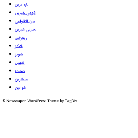
تازہ ترین
قومی خبریں
بین الاقوامی
تجارتی خبریں
رپورٹس
بلاگز
شوبز
کھیل
صحت
میگزین
خواتین
© Newspaper WordPress Theme by TagDiv