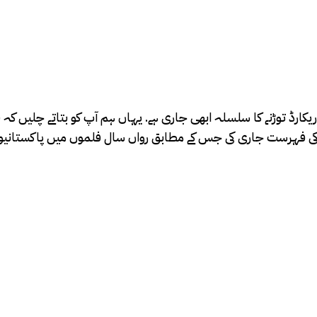
ر ریکارڈ توڑنے کا سلسلہ ابھی جاری ہے. یہاں ہم آپ کو بتاتے چلیں 
ز کی فہرست جاری کی جس کے مطابق رواں سال فلموں میں پاکستانیو