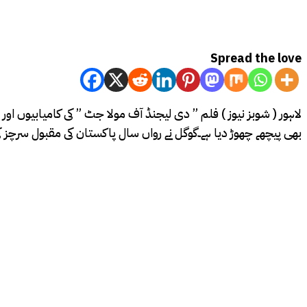
Spread the love
لاہور ( شوبز نیوز ) فلم ” دی لیجنڈ آف مولا جٹ ” کی کامیابیوں او
بھی پیچھے چھوڑ دیا ہے۔گوگل نے رواں سال پاکستان کی مقبول سرچ