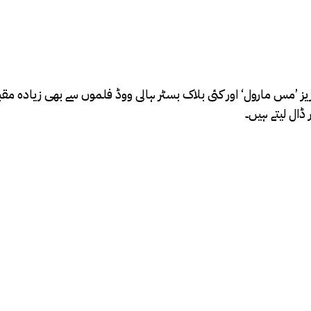
ریز ’مس مارول‘ اور کئی بلاک بسٹر ہالی ووڈ فلموں سے بھی زیادہ 
ڈال لیتے ہیں۔