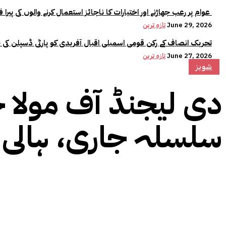
عوام پر رعب جھاڑنے اور اختیارات کا ناجائز استعمال کرنے والوں کی پیرا فورس میں کوئی جگہ نہیں:وزیراعلیٰ مریم نواز
June 29, 2026
تازہ ترین
تحریک انصاف کے رکن قومی اسمبلی اقبال آفریدی کو پارٹی ڈسپلن کی 
June 27, 2026
تازہ ترین
شوبز
سلسلہ جاری، ہالی و