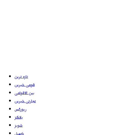
تازہ ترین
قومی خبریں
بین الاقوامی
تجارتی خبریں
رپورٹس
بلاگز
شوبز
کھیل