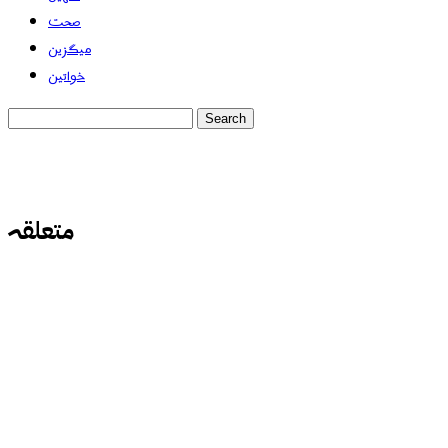
صحت
میگزین
خواتین
متعلقہ