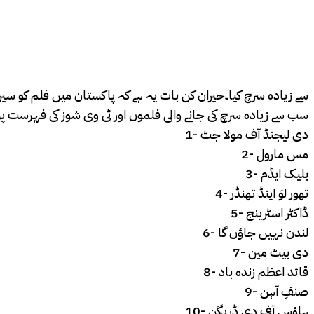
سے زیادہ سرچ کیا۔حیران کن بات یہ ہے کہ پاکستان میں فلم کو سی
سب سے زیادہ سرچ کی جانے والی فلموں اور ٹی وی شوز کی فہرست پر 
1- دی لیجنڈ آف مولا جٹ
2- مس مارول
3- بلیک ایڈم
4- تھور لوَ اینڈ تھنڈر
5- ڈاکٹر اسٹرینج
6- لندن نہیں جاؤں گا
7- دی بیٹ مین
8- قائد اعظم زندہ باد
9- صنفِ آہن
10- ہاؤس آف دی ڈریگن