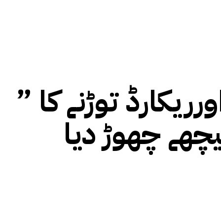
” دی لیجنڈ آف مولا جٹ ” کی کامیابیوں اورریکارڈ توڑنے کا
چھے چھوڑ دیا