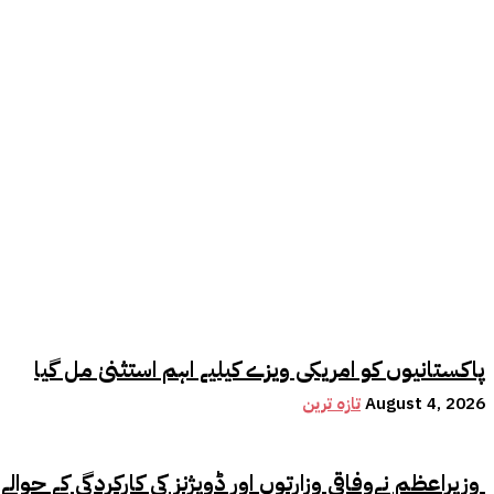
پاکستانیوں کو امریکی ویزے کیلیے اہم استثنیٰ مل گیا
August 4, 2026
تازہ ترین
وزیراعظم نےوفاقی وزارتوں اور ڈویژنز کی کارکردگی کے حوالے سے اہم فیصلہ کر لیا