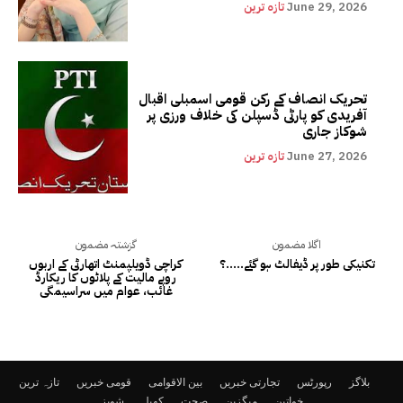
June 29, 2026
تازہ ترین
تحریک انصاف کے رکن قومی اسمبلی اقبال
آفریدی کو پارٹی ڈسپلن کی خلاف ورزی پر
شوکاز جاری
June 27, 2026
تازہ ترین
اگلا مضمون
گزشتہ مضمون
تکنیکی طور پر ڈیفالٹ ہو گئے…..؟
کراچی ڈویلپمنٹ اتھارٹی کے اربوں
روپے مالیت کے پلاٹوں کا ریکارڈ
غائب، عوام میں سراسیمگی
بلاگز
رپورٹس
تجارتی خبریں
بین الاقوامی
قومی خبریں
تازہ ترین
خواتین
میگزین
صحت
کھیل
شوبز