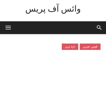
وائس آف پریس
قومی خبریں
تازہ ترین