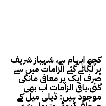
کچھ ابہام ہے، شہباز شریف
پر لگائے گئے الزامات میں سے
صرف ایک پر معافی مانگی
گئی،باقی الزامات اب بھی
موجود ہیں: ڈیلی میل کے