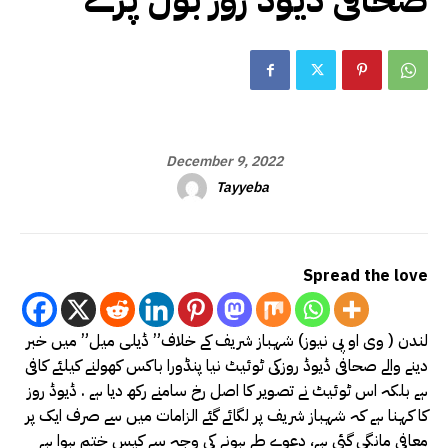
صحافی ڈیوڈ روز بول پڑے
December 9, 2022
Tayyeba
Spread the love
لندن ( وی او پی نیوز) شہباز شریف کے خلاف” ڈیلی میل” میں خبر
دینے والے صحافی ڈیوڈ روزکی ٹوئیٹ نیا پنڈورا باکس کھولنے کیلئے کافی
ہے بلکہ اس ٹوئیٹ نے تصویر کا اصل رخ سامنے رکھ دیا ہے . ڈیوڈ روز
کا کہنا ہے کہ شہباز شریف پر لگائے گئے الزامات میں سے صرف ایک پر
معافی مانگی گئی ہے، دعوے طے ہونے کی وجہ سے کیس ختم ہوا ہے