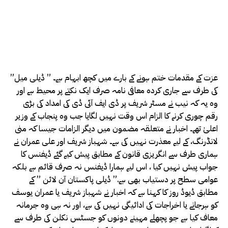
عزت کے مقدمات ختم ہونے کے بارے میں کچھ ابہام ہے۔ ” ڈیلی میل”
کی طرف سے جاری کردہ معافی نامہ صرف ایک نکتے پر محیط ہے اور
وہ یہ کہ نیب نے مسٹر شریف پر ڈی ایف آئی ڈی کی امداد کی بڑی
رقم چوری کرنے کا الزام اس وقت نہیں لگایا جب وہ پنجاب کے وزیر
اعلیٰ تھے۔ اخبار نے متعلقہ مضمون میں دیگر الزامات جیسا کہ منی
لانڈرنگ، کے لیے معذرت نہیں کی ہے۔ شہباز شریف اور علی عمران نے
ہماری طرف سے انگریزی قانون کے مطابق پیش کیے گئے ڈیفنس کا
جواب پیش نہیں کیا ، اس لیے ہمارا ڈیفنس نہ صرف قائم ہے بلکہ
عوامی سطح پر دستیاب بھی ہے.” ڈیلی پاکستان آن لائن ” کے
مطابق ڈیوڈ روز کا کہنا ہے کہ اخبار نے شہباز شریف یا عمران یوسف
کو ہرجانے یا اخراجات کی ادائیگی نہیں کی ہے، اور نہ ہی وہ جرمانہ
معاف کیا ہے جو پچھلے مہینے دونوں کو جسٹس نکلن کی طرف سے