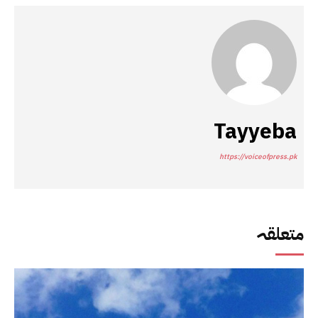
Tayyeba
https://voiceofpress.pk
متعلقہ