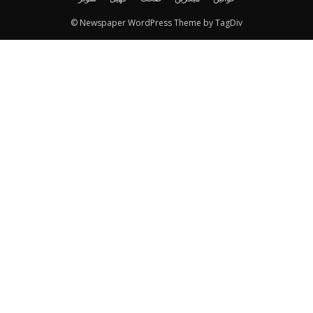
© Newspaper WordPress Theme by TagDiv