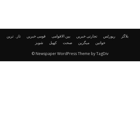
بلاگز
رپورٹس
تجارتی خبریں
بین الاقوامی
قومی خبریں
تازہ ترین
خواتین
میگزین
صحت
کھیل
شوبز
© Newspaper WordPress Theme by TagDiv