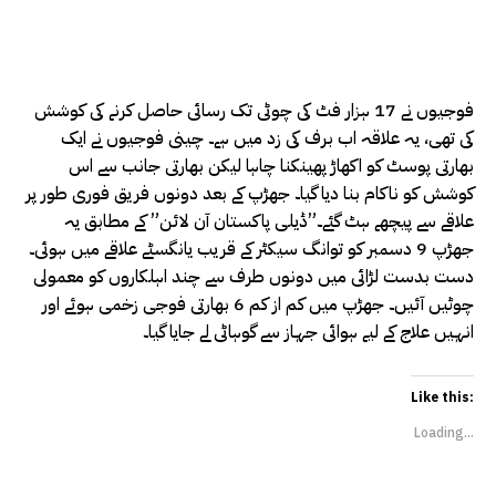
فوجیوں نے 17 ہزار فٹ کی چوٹی تک رسائی حاصل کرنے کی کوشش
کی تھی، یہ علاقہ اب برف کی زد میں ہے۔ چینی فوجیوں نے ایک
بھارتی پوسٹ کو اکھاڑ پھینکنا چاہا لیکن بھارتی جانب سے اس
کوشش کو ناکام بنا دیا گیا۔ جھڑپ کے بعد دونوں فریق فوری طور پر
علاقے سے پیچھے ہٹ گئے۔”ڈیلی پاکستان آن لائن” کے مطابق یہ
جھڑپ 9 دسمبر کو توانگ سیکٹر کے قریب یانگسٹے علاقے میں ہوئی۔
دست بدست لڑائی میں دونوں طرف سے چند اہلکاروں کو معمولی
چوٹیں آئیں۔ جھڑپ میں کم از کم 6 بھارتی فوجی زخمی ہوئے اور
انہیں علاج کے لیے ہوائی جہاز سے گوہاٹی لے جایا گیا۔
Like this:
Loading...