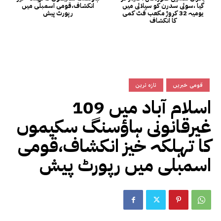
گیا ،سوئی سدرن کو سپلائی میں
انکشاف،قومی اسمبلی میں
یومیہ 32 کروڑ مکعب فٹ کمی
رپورٹ پیش
کا انکشاف