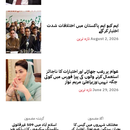
ایم کیو ایم پاکستان میں اختلافات شدت
اختیار کر گئے
August 2, 2026
تازہ ترین
عوام پر رعب جھاڑنے اور اختیارات کا ناجائز
استعمال کرنے والوں کی پیرا فورس میں کوئی
جگہ نہیں:وزیراعلیٰ مریم نواز
June 29, 2026
تازہ ترین
اگلا مضمون
گزشتہ مضمون
مختلف شہروں میں گیس کا
اسلام آباد میں 109 غیرقانونی
بحران سنگین صورتحال اختیار کر
ہاؤسنگ سکیموں کا تہلکہ خیز