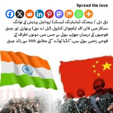
Spread the love
نئی دلی / بیجنگ (مانیٹرنگ ڈیسک) اروناچل پردیش کے توانگ
سیکٹر میں لائن آف ایکچوئل کنٹرول (ایل اے سی) پربھارتی اور چینی
فوجیوں کے درمیان جھڑپ ہوئی ہے جس میں دونوں اطراف کے
فوجی زخمی ہوئے ہیں۔”انڈیا ٹوڈے “کے مطابق 300 سے زائد چینی