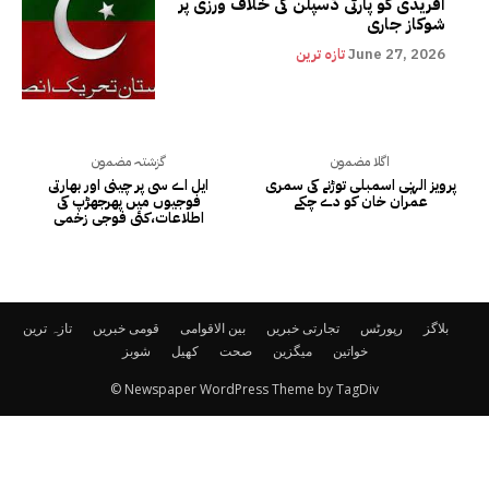
آفریدی کو پارٹی ڈسپلن کی خلاف ورزی پر
شوکاز جاری
June 27, 2026
تازہ ترین
اگلا مضمون
گزشتہ مضمون
پرویز الہٰی اسمبلی توڑنے کی سمری
ایل اے سی پر چینی اور بھارتی
عمران خان کو دے چکے
فوجیوں میں پھرجھڑپ کی
اطلاعات،کئی فوجی زخمی
بلاگز
رپورٹس
تجارتی خبریں
بین الاقوامی
قومی خبریں
تازہ ترین
خواتین
میگزین
صحت
کھیل
شوبز
© Newspaper WordPress Theme by TagDiv