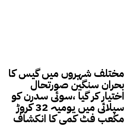
مختلف شہروں میں گیس کا
بحران سنگین صورتحال
اختیار کر گیا ،سوئی سدرن کو
سپلائی میں یومیہ 32 کروڑ
مکعب فٹ کمی کا انکشاف