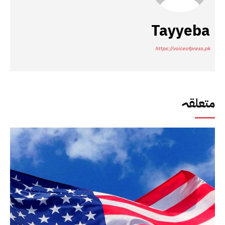
Tayyeba
https://voiceofpress.pk
متعلقہ