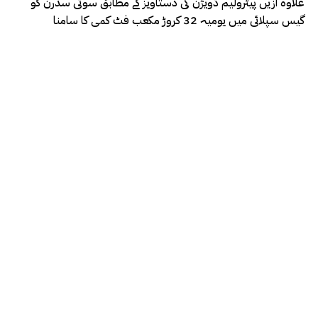
علاوہ ازیں پیٹرولیم ڈویژن کی دستاویز کے مطابق سوئی سدرن کو
گیس سپلائی میں یومیہ 32 کروڑ مکعب فٹ کمی کا سامنا