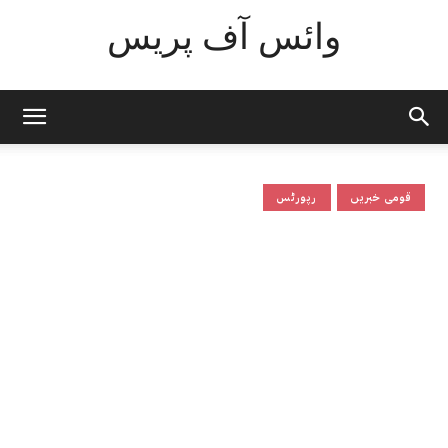
وائس آف پریس
قومی خبریں
رپورٹس