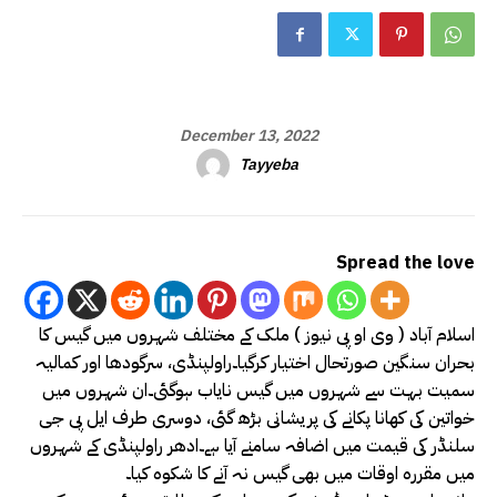
December 13, 2022
Tayyeba
Spread the love
اسلام آباد ( وی او پی نیوز ) ملک کے مختلف شہروں میں گیس کا
بحران سنگین صورتحال اختیار کرگیا۔راولپنڈی، سرگودھا اور کمالیہ
سمیت بہت سے شہروں میں گیس نایاب ہوگئی۔ان شہروں میں
خواتین کی کھانا پکانے کی پریشانی بڑھ گئی، دوسری طرف ایل پی جی
سلنڈر کی قیمت میں اضافہ سامنے آیا ہے۔ادھر راولپنڈی کے شہروں
میں مقررہ اوقات میں بھی گیس نہ آنے کا شکوہ کیا۔