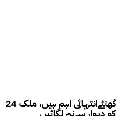
24 گھنٹےانتہائی اہم ہیں، ملک
کو دیوار سےنہ لگائیں