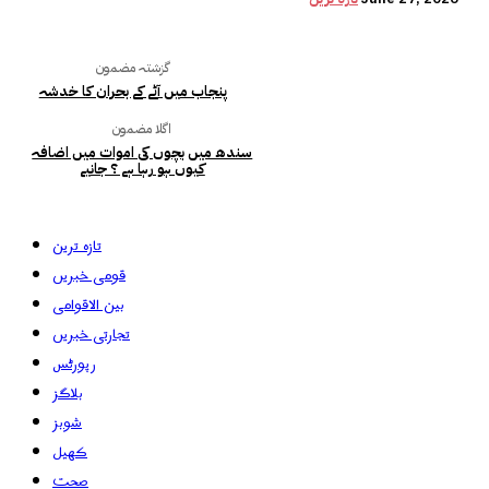
گزشتہ مضمون
پنجاب میں آٹے کے بحران کا خدشہ
اگلا مضمون
سندھ میں بچوں کی اموات میں اضافہ
کیوں ہو رہا ہے ؟ جانیے
تازہ ترین
قومی خبریں
بین الاقوامی
تجارتی خبریں
رپورٹس
بلاگز
شوبز
کھیل
صحت