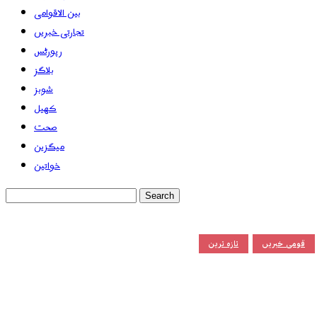
بین الاقوامی
تجارتی خبریں
رپورٹس
بلاگز
شوبز
کھیل
صحت
میگزین
خواتین
قومی خبریں
تازہ ترین