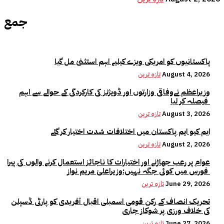
جمع
پاکستانیوں کو امریکی ویزے کیلیے اہم استثنیٰ مل گیا
August 4, 2026
تازہ ترین
وزیراعظم نےوفاقی وزارتوں اور ڈویژنز کی کارکردگی کے حوالے سے اہم
فیصلہ کر لیا
August 3, 2026
تازہ ترین
ایم کیو ایم پاکستان میں اختلافات شدت اختیار کر گئے
August 2, 2026
تازہ ترین
عوام پر رعب جھاڑنے اور اختیارات کا ناجائز استعمال کرنے والوں کی پیرا
فورس میں کوئی جگہ نہیں:وزیراعلیٰ مریم نواز
June 29, 2026
تازہ ترین
تحریک انصاف کے رکن قومی اسمبلی اقبال آفریدی کو پارٹی ڈسپلن
کی خلاف ورزی پر شوکاز جاری
June 27, 2026
تازہ ترین