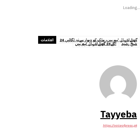
Loading...
24 گھنٹےانتہائی اہم ہیں، ملک کو دیوار سےنہ لگائیں
العلامات
شیخ رشید
اگلے24 گھنٹےانتہائی اہم ہیں
Tayyeba
https://voiceofpress.pk