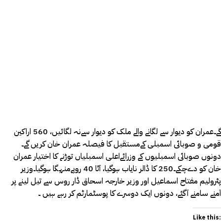
گے۔عمران کو دیوار سے لگانے والے ملک کو دیوار سےنہ لگائیں، 560 اراکین
قومی و صوبائی اسمبلی کےمستقبل کا فیصلہ عمران خان کریں گے۔
دونوں صوبائی اسمبلیوں کے وزرائےاعلی اسمبلیاں توڑنے کا اختیار عمران
خان کو دےچکے۔250 کا ڈالر نایاب ہوگیا، آٹا 40 روپےمنہگا ہوگیا۔وزیر
پٹرولیم مفتاح اسماعیل اور وزیر خارجہ اسحاق ڈار روس سے تیل لینے پر
آمنے سامنے آگئے، دونوں ایک دوسرے کا پوسٹمارٹم کر رہے ہیں ۔
Like this: