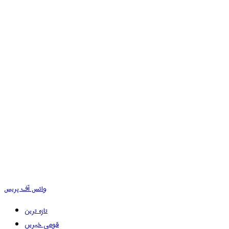
وائس آف پریس
تازہ ترین
قومی خبریں