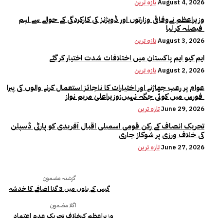
August 4, 2026
تازہ ترین
وزیراعظم نےوفاقی وزارتوں اور ڈویژنز کی کارکردگی کے حوالے سے اہم
فیصلہ کر لیا
August 3, 2026
تازہ ترین
ایم کیو ایم پاکستان میں اختلافات شدت اختیار کر گئے
August 2, 2026
تازہ ترین
عوام پر رعب جھاڑنے اور اختیارات کا ناجائز استعمال کرنے والوں کی پیرا
فورس میں کوئی جگہ نہیں:وزیراعلیٰ مریم نواز
June 29, 2026
تازہ ترین
تحریک انصاف کے رکن قومی اسمبلی اقبال آفریدی کو پارٹی ڈسپلن
کی خلاف ورزی پر شوکاز جاری
June 27, 2026
تازہ ترین
گزشتہ مضمون
گیس کے بلوں میں 3 گنا اضافے کا خدشہ
اگلا مضمون
وزیراعظم کیخلاف تحریک عدم اعتماد