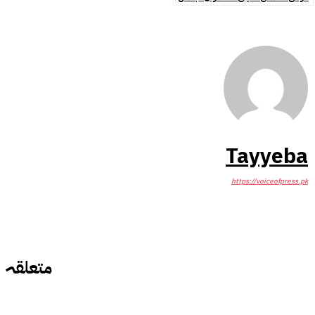
Tayyeba
https://voiceofpress.pk
متعلقہ