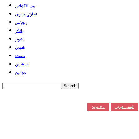
بین الاقوامی
تجارتی خبریں
رپورٹس
بلاگز
شوبز
کھیل
صحت
میگزین
خواتین
قومی خبریں
تازہ ترین