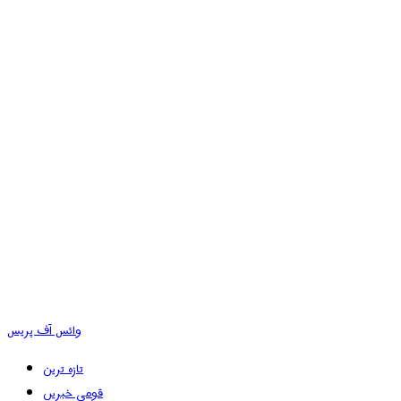
وائس آف پریس
تازہ ترین
قومی خبریں