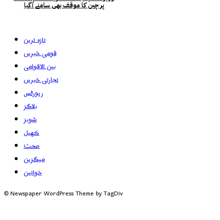
پر چین کا موقف بھی سامنے آگیا
تازہ ترین
قومی خبریں
بین الاقوامی
تجارتی خبریں
رپورٹس
بلاگز
شوبز
کھیل
صحت
میگزین
خواتین
© Newspaper WordPress Theme by TagDiv