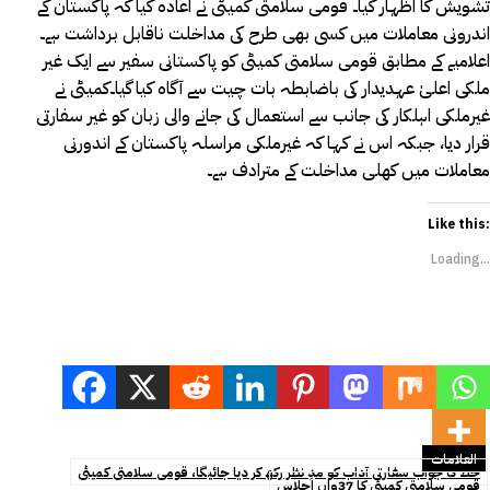
تشویش کا اظہار کیا۔ قومی سلامتی کمیٹی نے اعادہ کیا کہ پاکستان کے
اندرونی معاملات میں کسی بھی طرح کی مداخلت ناقابل برداشت ہے۔
اعلامیے کے مطابق قومی سلامتی کمیٹی کو پاکستانی سفیر سے ایک غیر
ملکی اعلیٰ عہدیدار کی باضابطہ بات چیت سے آگاہ کیا گیا۔کمیٹی نے
غیرملکی اہلکار کی جانب سے استعمال کی جانے والی زبان کو غیر سفارتی
قرار دیا، جبکہ اس نے کہا کہ غیرملکی مراسلہ پاکستان کے اندورنی
معاملات میں کھلی مداخلت کے مترادف ہے۔
Like this:
Loading...
العلامات
خط کا جواب سفارتی آداب کو مدِ نظر رکھ کر دیا جائیگا، قومی سلامتی کمیٹی
قومی سلامتی کمیٹی کا 37واں اجلاس