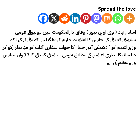
Spread the love
اسلام آباد ( وی او پی نیوز ) وفاقی دارالحکومت میں ہونیوالے قومی
سلامتی کمیٹی کے اجلاس کا اعلامیہ جاری کردیا گیا ہے، کمیٹی نے کہا کہ
وزیر اعظم کو” دھمکی آمیز خط” کا جواب سفارتی آداب کو مدِ نظر رکھ کر
دیا جائیگا۔ جاری اعلامیے کے مطابق قومی سلامتی کمیٹی کا 37واں اجلاس
وزیراعظم کی زیر