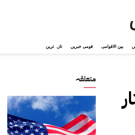
ں
بین الاقوامی
قومی خبریں
تازہ ترین
متعلقہ
ر