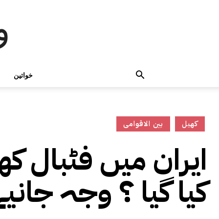
و
خواتین
کھیل
بین الاقوامی
ایران میں فٹبال کھل
کیا گیا ؟ وجہ جانیے