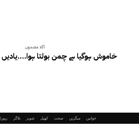
اگلا مضمون
خاموش ہوگیا ہے چمن بولتا ہوا….یادیں 
خواتین
میگزین
صحت
کھیل
شوبز
بلاگز
رپور