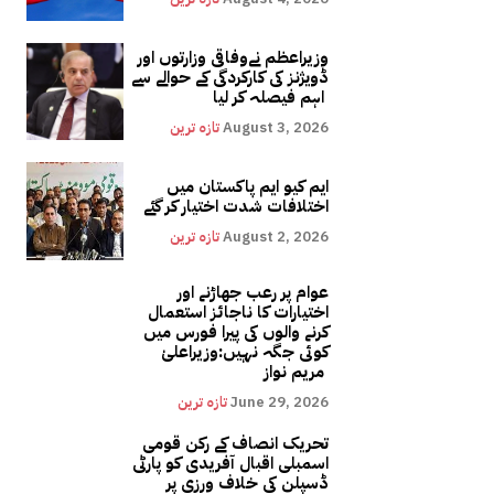
وزیراعظم نےوفاقی وزارتوں اور
ڈویژنز کی کارکردگی کے حوالے سے
اہم فیصلہ کر لیا
August 3, 2026
تازہ ترین
ایم کیو ایم پاکستان میں
اختلافات شدت اختیار کر گئے
August 2, 2026
تازہ ترین
عوام پر رعب جھاڑنے اور
اختیارات کا ناجائز استعمال
کرنے والوں کی پیرا فورس میں
کوئی جگہ نہیں:وزیراعلیٰ
مریم نواز
June 29, 2026
تازہ ترین
تحریک انصاف کے رکن قومی
اسمبلی اقبال آفریدی کو پارٹی
ڈسپلن کی خلاف ورزی پر