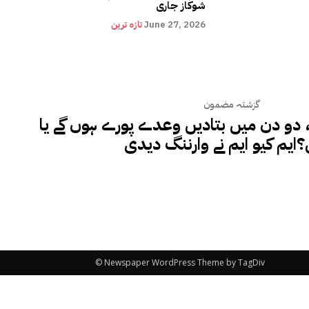
شوکاز جاری
June 27, 2026
تازہ ترین
گزشتہ مضمون
دو دن میں بتادیں وعدے پورے ہوں گے یا
ایم کیو ایم نے وارننگ دیدی
© Newspaper WordPress Theme by TagDiv