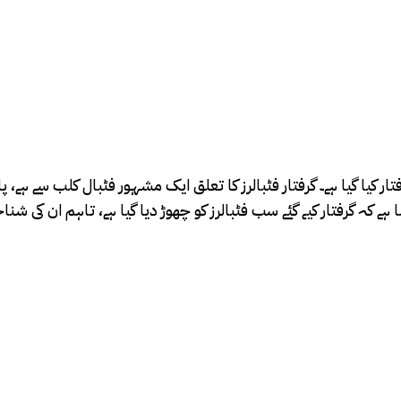
 گرفتار کیا گیا ہے۔ گرفتار فٹبالرز کا تعلق ایک مشہور فٹبال کلب سے ہے، 
ے کہ گرفتار کیے گئے سب فٹبالرز کو چھوڑ دیا گیا ہے، تاہم ان کی ش