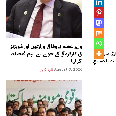
وزیراعظم نےوفاقی وزارتوں اور ڈویژنز
کی کارکردگی کے حوالے سے اہم فیصلہ
پارٹی میں کچھ
کر لیا
ناخت یا صحیح
August 3, 2026
تازہ ترین