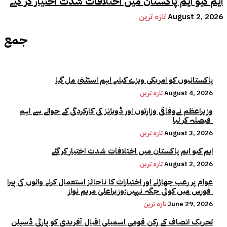
ایم کیو ایم پاکستان میں اختلافات شدت اختیار کر گئے
August 2, 2026
تازہ ترین
جمع
پاکستانیوں کو امریکی ویزے کیلیے اہم استثنیٰ مل گیا
August 4, 2026
تازہ ترین
وزیراعظم نےوفاقی وزارتوں اور ڈویژنز کی کارکردگی کے حوالے سے اہم
فیصلہ کر لیا
August 3, 2026
تازہ ترین
ایم کیو ایم پاکستان میں اختلافات شدت اختیار کر گئے
August 2, 2026
تازہ ترین
عوام پر رعب جھاڑنے اور اختیارات کا ناجائز استعمال کرنے والوں کی پیرا
فورس میں کوئی جگہ نہیں:وزیراعلیٰ مریم نواز
June 29, 2026
تازہ ترین
تحریک انصاف کے رکن قومی اسمبلی اقبال آفریدی کو پارٹی ڈسپلن