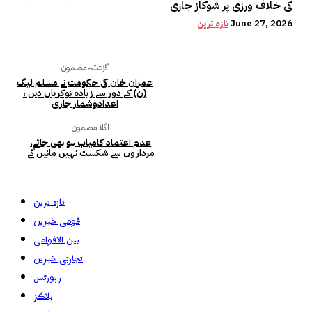
کی خلاف ورزی پر شوکاز جاری
June 27, 2026
تازہ ترین
گزشتہ مضمون
عمران خان کی حکومت نے مسلم لیگ
(ن) کے دور سے زیادہ نوکریاں دیں ،
اعدادوشمار جاری
اگلا مضمون
عدم اعتماد کامیاب ہو بھی جائے،
مرداروں سے شکست نہیں مانیں گے
تازہ ترین
قومی خبریں
بین الاقوامی
تجارتی خبریں
رپورٹس
بلاگز