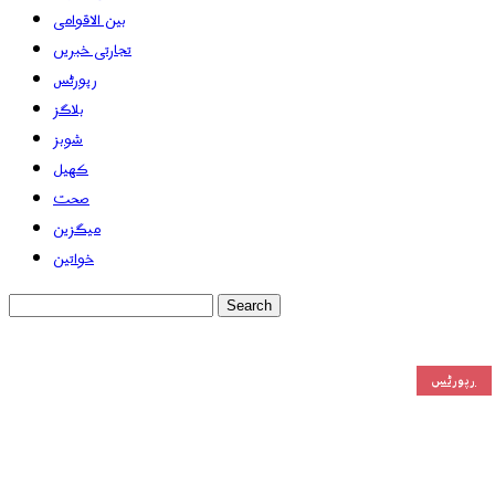
بین الاقوامی
تجارتی خبریں
رپورٹس
بلاگز
شوبز
کھیل
صحت
میگزین
خواتین
رپورٹس