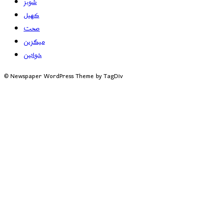
شوبز
کھیل
صحت
میگزین
خواتین
© Newspaper WordPress Theme by TagDiv