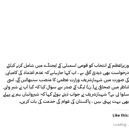
وزیراعظم کے انتخاب کو قومی اسمبلی کے ایجنڈے میں شامل کرنے کیلئے
درخواست بھی دیدی گئی ہے ، اب کہا جارہاہے کہ عدم اعتماد کی کامیابی
کی صورت میں شہبازشریف وزارت عظمیٰ کا منصب سنبھالیں گے۔ اسی
تناظر میں صحافی نے( ن) لیگ کے صدر سے سوال کیا کہ کیا آپ نے شیر وانی
سلوا لی ہے؟ شہبازشریف نے جواب دیتے ہوئے کہا کہ شیروانیاں ہم نے پہلے
بھی بہت پہنی ہیں ، پاکستان کی عوام کی خدمت کی بات کریں۔
Like this:
Loading...