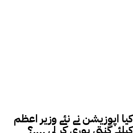
کیا اپوزیشن نے نئے وزیر اعظم
کیلئے گنتی پوری کر لی ….؟