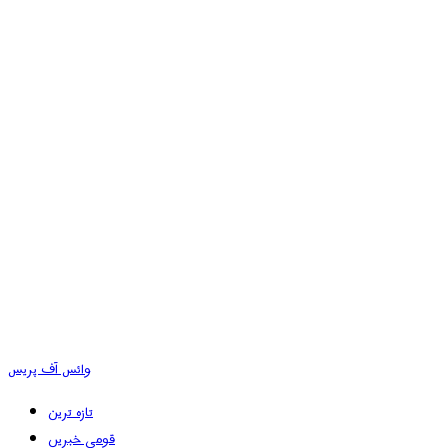
وائس آف پریس
تازہ ترین
قومی خبریں