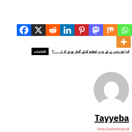
کیا اپوزیشن نے نئے وزیر اعظم کیلئے گنتی پوری کر لی ....؟
العلامات
Tayyeba
https://voiceofpress.pk