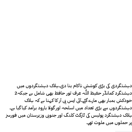
دہشتگردی کی بڑی کوشش ناکام بنا دی۔ہلاک دہشتگردوں میں
دہشتگرد کمانڈر حفیظ اللّٰہ عرف تور حافظ بھی شامل ہے جبکہ2
خودکش بمبار بھی مارے گئے۔آئی ایس پی آر کا کہنا ہے کہ ہلاک
دہشتگردوں سے بڑی تعداد میں اسلحہ اور گولا بارود برآمد کیا گیا ہے۔
ہلاک دہشتگرد پولیس کی ٹارگٹ کلنگ اور جنوبی وزیرستان میں فورسز
پر حملوں میں ملوث تھے۔