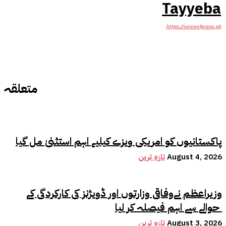
Tayyeba
https://voiceofpress.pk
متعلقہ
پاکستانیوں کو امریکی ویزے کیلیے اہم استثنیٰ مل گیا
August 4, 2026
تازہ ترین
وزیراعظم نےوفاقی وزارتوں اور ڈویژنز کی کارکردگی کے
حوالے سے اہم فیصلہ کر لیا
August 3, 2026
تازہ ترین