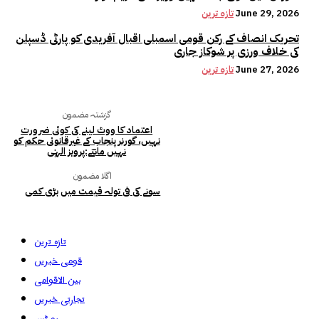
June 29, 2026
تازہ ترین
تحریک انصاف کے رکن قومی اسمبلی اقبال آفریدی کو پارٹی ڈسپلن
کی خلاف ورزی پر شوکاز جاری
June 27, 2026
تازہ ترین
گزشتہ مضمون
اعتماد کا ووٹ لینے کی کوئی ضرورت
نہیں، گورنر پنجاب کے غیرقانونی حکم کو
نہیں مانتے:پرویز الہٰی
اگلا مضمون
سونے کی فی تولہ قیمت میں بڑی کمی
تازہ ترین
قومی خبریں
بین الاقوامی
تجارتی خبریں
رپورٹس