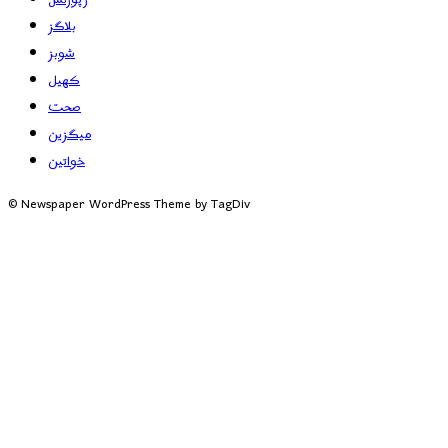
بلاگز
شوبز
کھیل
صحت
میگزین
خواتین
© Newspaper WordPress Theme by TagDiv