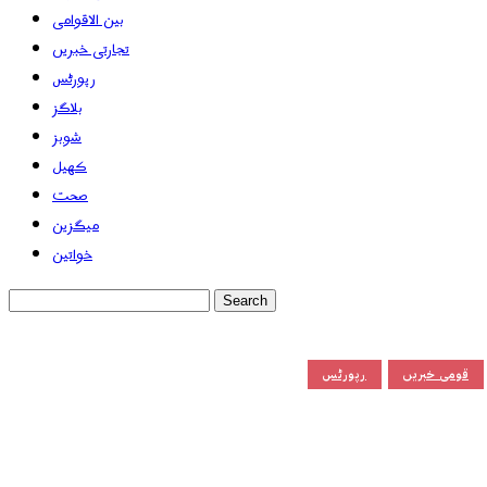
بین الاقوامی
تجارتی خبریں
رپورٹس
بلاگز
شوبز
کھیل
صحت
میگزین
خواتین
قومی خبریں
رپورٹس