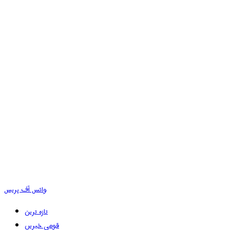
وائس آف پریس
تازہ ترین
قومی خبریں