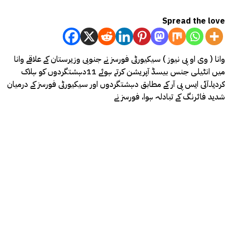
Spread the love
وانا ( وی او پی نیوز ) سیکیورٹی فورسز نے جنوبی وزیرستان کے علاقے وانا
میں انٹیلی جنس بیسڈ آپریشن کرتے ہوئے 11دہشتگردوں کو ہلاک
کردیا۔آئی ایس پی آر کے مطابق دہشتگردوں اور سیکیورٹی فورسز کے درمیان
شدید فائرنگ کے تبادلہ ہوا، فورسز نے