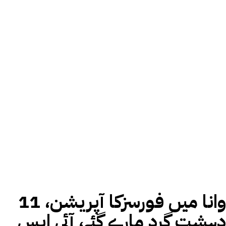
وانا میں فورسزکا آپریشن، 11
دہشت گرد مارے گئے، آئی ایس