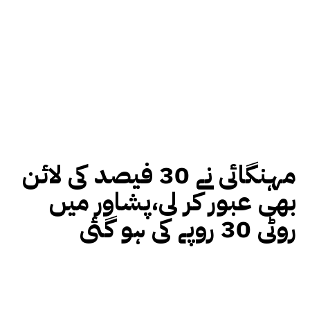
مہنگائی نے 30 فیصد کی لائن
بھی عبور کر لی،پشاور میں
روٹی 30 روپے کی ہو گئی