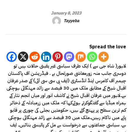
January 8, 2023
Tayyeba
Spread the love
لاہور( شاہ جی سے ) ایک طرف سیاسی غیر یقینی حالات ہیں تو
دوسری جانب منہ زورمعاشی صورتحال بے . فیڈریشن آف پاکستان
چیمبر آف کامرس اینڈ انڈسٹری (ایف پی سی سی آئی) کے صدر عرفان
اقبال شیخ کے مطابق ملک میں 30 فیصد سے زائد مہنگائی ہوچکی
ہے۔لاہور میں عرفان اقبال شیخ نے کاشف انور اور میاں انجم نثار کے
ہمراہ میڈیا سے گفتگوکرتے ہوئےکہا کہ ملک میں زرمبادلہ کے ذخائر
کم ترین سطح پر پہنچ گئے ہیں، حکومتیں بجلی کی چوری پر قابو
پانے میں ناکام رہیں۔ملک میں 30 فیصد سے زائد مہنگائی ہوچکی
ہے، سیاسی جماعتوں سے درخواست ہے مل کر پالیسی بنائیں۔ ایف