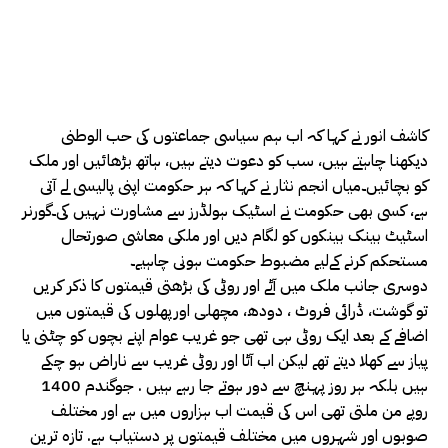
کاشف انور نے کہا کہ اب ہم سیاسی جماعتوں کی حب الوطنی
دیکھنا چاہتے ہیں، سب کو دعوت دیتے ہیں، ہاتھ بڑھائیں اور ملک
کو بچائیں۔میاں انجم نثار نے کہا کہ ہر حکومت اپنی پالیسی لے آتی
ہے، کسی بھی حکومت نے اسٹیک ہولڈرز سے مشاورت نہیں کی۔گورنر
اسٹیٹ بینک بینکوں کو لگام دیں اور ملکی معاشی صورتحال
مستحکم کرنے کےلیے مضبوط حکومت ہونی چاہیے۔
دوسری جانب ملک میں آٹے اور روٹی کی بڑھتی قیمتوں کا ذکر کریں
تو گوشت، ڈرائی فروٹ ، دودھ، مچھلی اورپھلوں کی قیمتوں میں
اضافے کے بعد ایک روٹی ہی تھی جو غریب عوام اپنے بچوں کو چٹنی یا
پیاز سے کھلا دیتے تھے لیکن اب آٹا اور روٹی غریب سے ناراض ہو چکے
ہیں بلکہ ہر روز پہنچ سے دور ہوتے جا رہے ہیں . جوگندم 1400
روپے من ملتی تھی اس کی قیمت اب ہزاروں میں ہے اور مختلف
صوبوں اور شہروں میں مختلف قیمتوں پر دستیاب ہے. تازہ ترین