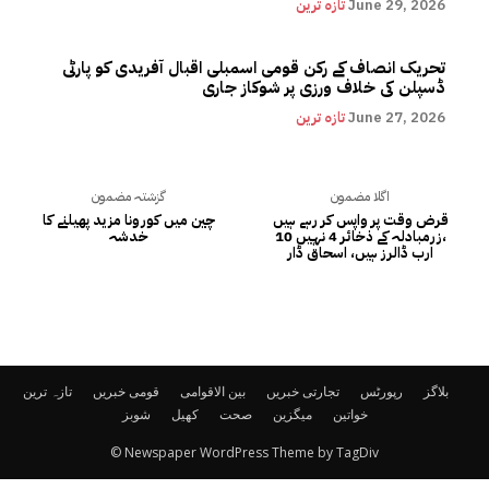
June 29, 2026
تازہ ترین
تحریک انصاف کے رکن قومی اسمبلی اقبال آفریدی کو پارٹی
ڈسپلن کی خلاف ورزی پر شوکاز جاری
June 27, 2026
تازہ ترین
اگلا مضمون
گزشتہ مضمون
قرض وقت پر واپس کر رہے ہیں
چین میں کورونا مزید پھیلنے کا
،زرمبادلہ کے ذخائر 4 نہیں 10
خدشہ
ارب ڈالرز ہیں، اسحاق ڈار
بلاگز
رپورٹس
تجارتی خبریں
بین الاقوامی
قومی خبریں
تازہ ترین
خواتین
میگزین
صحت
کھیل
شوبز
© Newspaper WordPress Theme by TagDiv