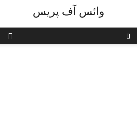
وائس آف پریس
قومی خبریں
رپورٹس
تازہ ترین