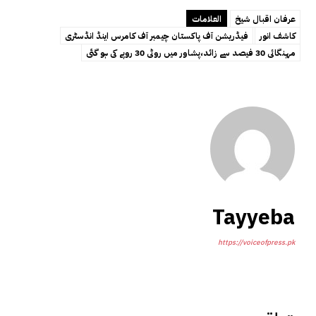
عرفان اقبال شیخ
العلامات
کاشف انور
فیڈریشن آف پاکستان چیمبر آف کامرس اینڈ انڈسٹری
مہنگائی 30 فیصد سے زائد،پشاور میں روٹی 30 روپے کی ہو گئی
Tayyeba
https://voiceofpress.pk