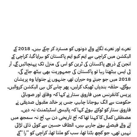
نعرے اور نعرے لگانے والے دونوں کو مسترد کر چکے ہیں۔ 2018 کے
الیکشن میں کراچی سے ایم کیو ایم پاکستان کو ہرایا گیا، کراچی کے
انجن کے ذریعے پاکستان کی ٹرین کو اس کی منزل تک پہنچائیں گے۔ آر
ٹی ایس بیٹھتا رہا تو پاکستان کی جمہوریت بھی بیٹھ جائے گی،
2018 میں جو جیتے وہ حیران تھے، جنہوں نے جتوایا وہ پریشان
ہوگئے۔ حلقہ بندیاں ٹھیک کرلیں، پھر چاہے کل ہی الیکشن کروالیں۔
پریس کانفرنس میں فاروق ستار نے کہا کہ وفاق اور صوبائی
حکومت سے الگ ہوجانا چاہیے، جس پر خالد مقبول صدیقی نے
فاروق ستار کو ٹوکتے ہوئے کہا کہ پالیسی اسٹیٹمنٹ نہ دیں۔
مصطفیٰ کمال کا کہنا تھا کہ آج تاریخی دن ہے، آج نہ سمجھ میں
آنے والے فیصلے ہونے جارہے ہیں، الطاف حسین سے کوئی ذاتی لڑائی
نہیں تھی، جو کچھ بٹتا تھا، سب کو ملتا تھا۔ کراچی کو “را “کے