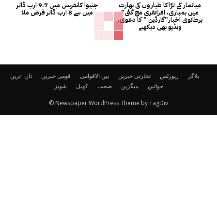
میانمار کے لڑاکا طیاروں کی بھارت
جنیوا کانفرنس میں 9.7 ارب ڈالر
میں بمباری، افراتفری مچ گئی”
میں سے 8 ارب ڈالر قرض ملا
برطانوی اخبار”گارڈین ” کا دعویٰ،
ویڈیو بھی دیکھیے
بلاگز
رپورٹس
تجارتی خبریں
بین الاقوامی
قومی خبریں
تازہ ترین
خواتین
میگزین
صحت
کھیل
شوبز
© Newspaper WordPress Theme by TagDiv