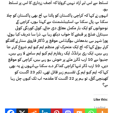
تسلط سے اس لیے آزاد نہیں کروایا کہ آصف زرداری کا اس پر تسلط
ہو۔
انہوں نے کہا کہ کراچی پاکستان کو پالتا ہے، آج بھی پاکستان کو چلا
سکتا ہے، پال سکتا ہے، اسٹیبلشمنٹ سے کہتا ہوں، کراچی کے
نوجوانوں کو ایک بار مکمل معافی دی جائے۔ کوئی کورنگی کوئی
سینٹرل ضلع پر قبضے کا خواب دیکھ رہا ہے۔ ذرا سا شریف کیا ہوئے،
پورا شہر ہی بدمعاش ہوگیا۔اس موقع پر ڈاکٹر فاروق ستار نے گفتگو
کرتے ہوئے کہا کہ آج ایک متحرک اور منظم ایم کیو ایم شروع کرنے جا
رہے ہیں۔ ایک ری برانڈڈ، ایک ریفارم ایم کیو ایم سامنے لا رہے ہیں۔
جنیوا سے 10 ارب ڈالرز ملنے پر خوش ہو رہے ہیں، کراچی کو موقع
دیں، 10 ارب ڈالر تنہا کراچی کما کر دے سکتا ہے۔انہوں نے یہ بھی
کہا کہ ایم کیو ایم کی تقسیم زہر قاتل تھی، لکیر 23 اگست کو
کھینچی گئی، تو ہم پر 22 اگست کا مقدمہ اب تک کیوں چل رہا
ہے؟
Like this:
Loading...