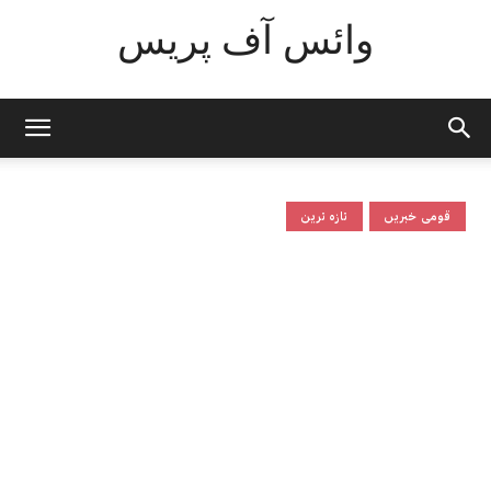
وائس آف پریس
قومی خبریں
تازہ ترین