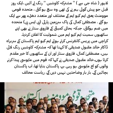
لاہور ( شاہ جی سے ) ” مشترکہ کاوشیں ” رنگ لے آئیں ،ایک روز
قبل جو پیش گوئی ہم نے کی تھی وہ سچ ہو گئی ، متحدہ قومی
موومنٹ یعنی ایم کیو ایم کے مختلف اور متعدد دھڑے پھر سے ایک
ہو گئے . مصطفیٰ کمال کی پاک سرزمین پارٹی (پی ایس پی) متحدہ
میں ضم ہوگئی، جبکہ بحالی کمیٹی کے فاروق ستار نے بھی اپنے
ساتھیوں سمیت ایم کیو ایم میں شمولیت کا اعلان کردیا۔
کراچی میں پریس کانفرنس کرتے ہوئے ایم کیو ایم پاکستان کے سربراہ
ڈاکٹر خالد مقبول صدیقی کا کہنا تھا کہ مشترکہ کاوشیں رنگ لائی
ہیں، مصطفیٰ کمال، فاروق ستار اور ان کے ساتھیوں کا خیر مقدم
کرتا ہوں۔خالد مقبول صدیقی نے کہا کہ قوم میں مایوسی پیدا کرنے
والوں کو آج مایوسی ہو رہی ہے، پاکستان بنایا تھا، اب پاکستان
بچائیں گے۔ بار بار وضاحتیں نہیں دیں گے، ریاست مخالف