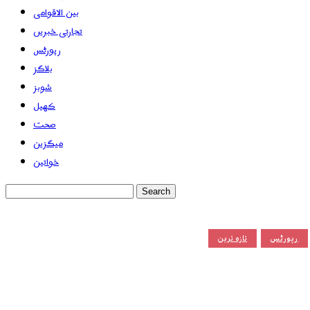
بین الاقوامی
تجارتی خبریں
رپورٹس
بلاگز
شوبز
کھیل
صحت
میگزین
خواتین
رپورٹس
تازہ ترین