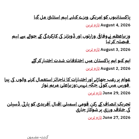
پاکستانیوں کو امریکی ویزے کیلیے اہم استثنیٰ مل گیا
August 4, 2026
تازہ ترین
وزیراعظم نےوفاقی وزارتوں اور ڈویژنز کی کارکردگی کے حوالے سے اہم
فیصلہ کر لیا
August 3, 2026
تازہ ترین
ایم کیو ایم پاکستان میں اختلافات شدت اختیار کر گئے
August 2, 2026
تازہ ترین
عوام پر رعب جھاڑنے اور اختیارات کا ناجائز استعمال کرنے والوں کی پیرا
فورس میں کوئی جگہ نہیں:وزیراعلیٰ مریم نواز
June 29, 2026
تازہ ترین
تحریک انصاف کے رکن قومی اسمبلی اقبال آفریدی کو پارٹی ڈسپلن
کی خلاف ورزی پر شوکاز جاری
June 27, 2026
تازہ ترین
گزشتہ مضمون