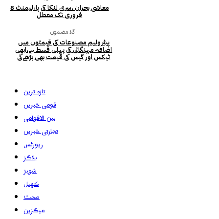
معاشی بحران ،سری لنکا کی پارلیمنٹ 8
فروری تک معطل
اگلا مضمون
پیٹرولیم مصنوعات کی قیمتوں میں
اضافہ مہنگائی کی پہلی قسط ہے،ابھی
ٹیکس اور گیس کی قیمت بھی بڑھےگی
تازہ ترین
قومی خبریں
بین الاقوامی
تجارتی خبریں
رپورٹس
بلاگز
شوبز
کھیل
صحت
میگزین