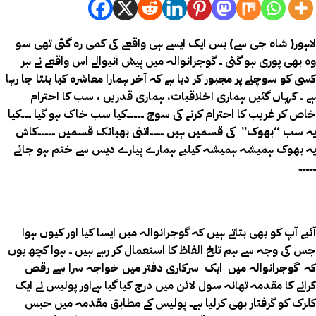
لاہور( شاہ جی سے) بس ایک ایسے ہی واقعے کی کمی رہ گئی تھی سو
وہ بھی پوری ہو گئی ۔ گوجرانوالہ میں پیش آنیوالے اس واقعے نے ہر
کسی کو سوچنے پر مجبور کر دیا ہے کہ آخر ہمارا معاشرہ کیا بنتا جا رہا
ہے ۔ کہاں گئیں ہماری اخلاقیات، ہماری قدریں ، سب کا احترام
خاص کر غریب کا احترام کرنے کی سوچ ۔۔۔۔۔کیا سب خاک ہو گیا ۔۔۔کیا
یہ سب “بھوک” کی قسمیں ہیں ۔۔۔۔اتنی بھیانک قسمیں ۔۔۔۔۔کاش
یہ بھوک ہمیشہ ہمیشہ کیلیے ہمارے پیارے دیس سے ختم ہو جائے
۔۔۔۔۔
آئیے آپ کو بھی بتاتے ہیں کہ گوجرانوالہ میں ایسا کیا اور کیوں ہوا
جس کی وجہ سے ہم تلخ الفاظ کا استعمال کر رہے ہیں ۔ ہوا کچھ یوں
کہ گوجرانوالہ میں ایک سرکاری دفتر میں خواجہ سرا سے رقص
کرانے کا مقدمہ تھانہ سول لائن میں درج کیا گیا ہےاور پولیس نے ایک
کلرک کو گرفتار بھی کرلیا ہے۔ پولیس کے مطابق مقدمہ میں حبس