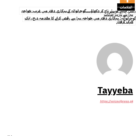
العلامات
راشن چاہیے توپہلے ناچ کر دکھاؤ۔۔۔۔گوجرانوالہ کےسرکاری دفتر میں غریب خواجہ
سرا سے نازیبا حرکات
گوجرانوالہ: سرکاری دفتر میں خواجہ سرا سے رقص کرانے کا مقدمہ درج، ایک
کلرک گرفتار
Tayyeba
https://voiceofpress.pk