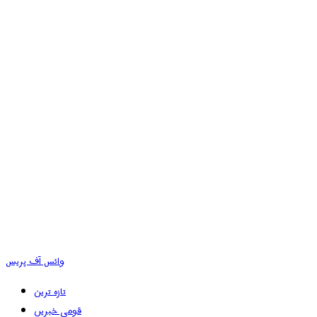
وائس آف پریس
تازہ ترین
قومی خبریں