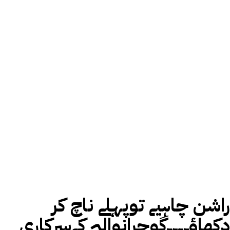
راشن چاہیے توپہلے ناچ کر
دکھاؤ۔۔۔۔گوجرانوالہ کےسرکاری