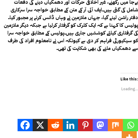
بےجا میں رکھنے، غیر اخلاقی حرکات اور دھمکیاں دینے کی دفعات
شامل کی گئی ہیں۔ایف آئی آر کے متن کے مطابق خواجہ سرا سرکاری
دفتر راشن لینے گیا، جہاں ملازمین نے وہاں ڈانس کرنے پر مجبور کیا۔
پولیس کا کہنا ہے کہ ایک کلرک کو گرفتار کرلیا ہے جبکہ دیگر ملازمین
کی گرفتاری کیلئے کوششیں جاری ہیں۔پولیس کے مطابق خواجہ سرا
کو سیکیورٹی فراہم کر دی ہے کیونکہ اس نے نامعلوم افراد کی طرف
سے دھمکیاں ملنے کی بھی شکایت کی تھی۔
Like this:
Loading...