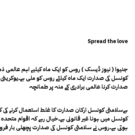
Spread the love
جنیوا ( نیوز ڈیسک ) روس کو ایک ماہ کیلیے اہم عالمی ذم
کونسل کی صدارت ایک ماہ کیلئے روس کو ملی ہے۔
یوکرینی 
صدارت کرنا عالمی برادری کے منہ پر طمانچہ
ہےسلامتی کونسل ارکان صدارت کا غلط استعمال کرنے کی 
ہوتی ہے۔روس نے سلامتی کونسل کی صدارت پچھلی بار فروری 2022 میں کی ت