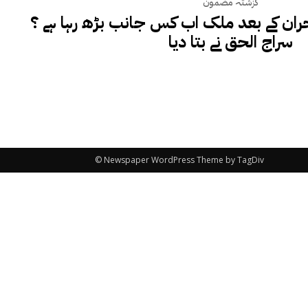
گزشتہ مضمون
ان کے بعد ملک اب کس جانب بڑھ رہا ہے ؟
سراج الحق نے بتا دیا
© Newspaper WordPress Theme by TagDiv