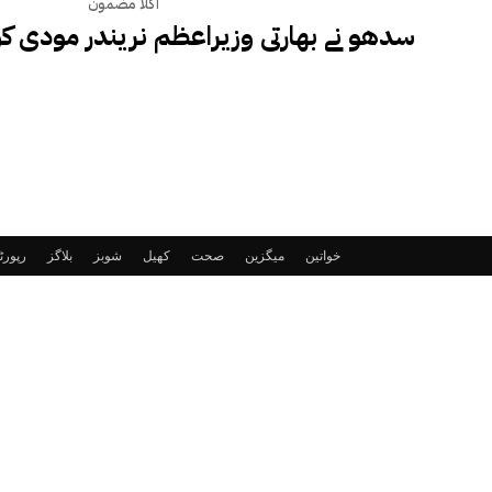
اگلا مضمون
سدھو نے بھارتی وزیراعظم نریندر مودی کو 
خواتین
میگزین
صحت
کھیل
شوبز
بلاگز
رپور