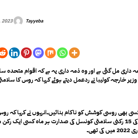
Tayyeba
, 2023
ہ داری مل گئی ہے اور وہ ذمہ داری یہ ہے کہ اقوام متحدہ سل
وزیر خارجہ کولیبا نے ردعمل دیتے ہوئے کہا کہ روس کا سلام
کسی بھی روسی کوشش کو ناکام بنائیں۔انہوں نے کہا کہ روس
کونسل میں ہونا غیر قانونی ہے۔خیال رہے کہ اقوام متحدہ کی 15 رکنی سلامتی کونسل کی صدارت ہر ماہ کس
ھی۔