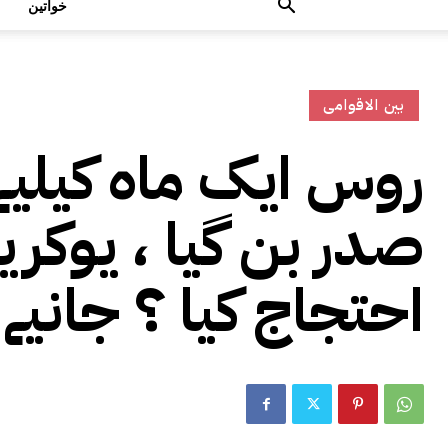
خواتین
بین الاقوامی
روس ایک ماہ کیلیے
صدر بن گیا ، یوکری
احتجاج کیا ؟ جانیے