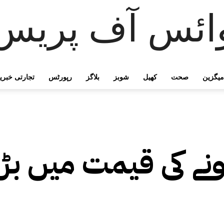
ائس آف پریس
میگزین
صحت
کھیل
شوبز
بلاگز
رپورٹس
تجارتی خبری
نے کی قیمت میں بڑا