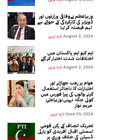
وزیراعظم نےوفاقی وزارتوں اور
ڈویژنز کی کارکردگی کے حوالے سے
اہم فیصلہ کر لیا
August 3, 2026
تازہ ترین
ایم کیو ایم پاکستان میں
اختلافات شدت اختیار کر گئے
August 2, 2026
تازہ ترین
عوام پر رعب جھاڑنے اور
اختیارات کا ناجائز استعمال
کرنے والوں کی پیرا فورس میں
کوئی جگہ نہیں:وزیراعلیٰ
مریم نواز
June 29, 2026
تازہ ترین
تحریک انصاف کے رکن قومی
اسمبلی اقبال آفریدی کو پارٹی
ڈسپلن کی خلاف ورزی پر