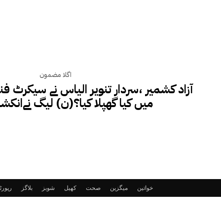
اگلا مضمون
آزاد کشمیر ،سردار تنویر الیاس نے سیکرٹ فن
میں کیا گھپلا کیا؟(ن) لیگ نےانکشا
خواتین
میگزین
صحت
کھیل
شوبز
بلاگز
رپور