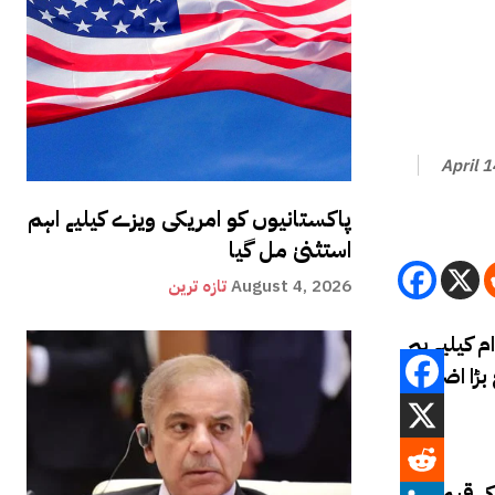
April 
پاکستانیوں کو امریکی ویزے کیلیے اہم
استثنیٰ مل گیا
August 4, 2026
تازہ ترین
م کیلیے یہ
بڑا اضافہ
ت2 لاکھ 18 ہزار600 روپے ہوگئی۔ 10 گرام سونے کی قیمت