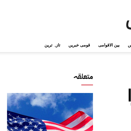
ں
بین الاقوامی
قومی خبریں
تازہ ترین
متعلقہ