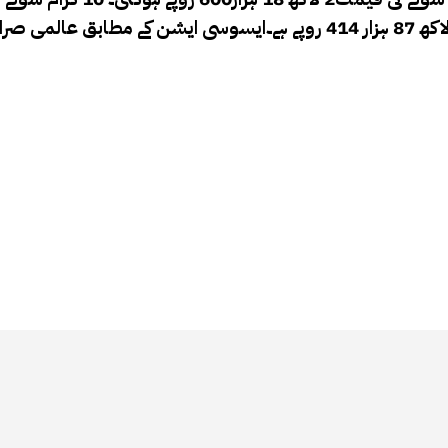
میں 943 روپے اضافہ ہوا ہے، جس کے بعد نئی قیمت ایک لاکھ 87 ہزار 414 روپے ہے۔ایسوسی ایشن کے مطاب