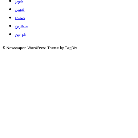
شوبز
کھیل
صحت
میگزین
خواتین
© Newspaper WordPress Theme by TagDiv