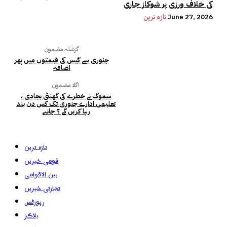
کی خلاف ورزی پر شوکاز جاری
June 27, 2026
تازہ ترین
گزشتہ مضمون
جنوری سے گیس کی قیمتوں میں پھر
اضافہ
اگلا مضمون
سموگ نے خطرے کی گھنٹی بجادی ،
تعلیمی ادارے جنوری تک کس دن بند
رہا کریں گے ؟ جانیے
تازہ ترین
قومی خبریں
بین الاقوامی
تجارتی خبریں
رپورٹس
بلاگز