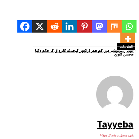
العلامات
خبردار ۔۔۔پنجاب میں کم عمر ڈرائیورز کیخلاف کارروائی کا حکم آ گیا
محسن نقوی
Tayyeba
https://voiceofpress.pk