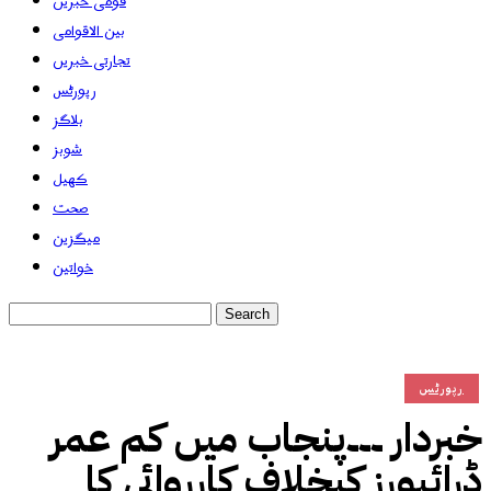
قومی خبریں
بین الاقوامی
تجارتی خبریں
رپورٹس
بلاگز
شوبز
کھیل
صحت
میگزین
خواتین
رپورٹس
خبردار ۔۔۔پنجاب میں کم عمر
ڈرائیورز کیخلاف کارروائی کا