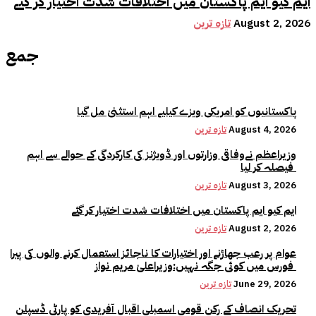
ایم کیو ایم پاکستان میں اختلافات شدت اختیار کر گئے
August 2, 2026
تازہ ترین
جمع
پاکستانیوں کو امریکی ویزے کیلیے اہم استثنیٰ مل گیا
August 4, 2026
تازہ ترین
وزیراعظم نےوفاقی وزارتوں اور ڈویژنز کی کارکردگی کے حوالے سے اہم
فیصلہ کر لیا
August 3, 2026
تازہ ترین
ایم کیو ایم پاکستان میں اختلافات شدت اختیار کر گئے
August 2, 2026
تازہ ترین
عوام پر رعب جھاڑنے اور اختیارات کا ناجائز استعمال کرنے والوں کی پیرا
فورس میں کوئی جگہ نہیں:وزیراعلیٰ مریم نواز
June 29, 2026
تازہ ترین
تحریک انصاف کے رکن قومی اسمبلی اقبال آفریدی کو پارٹی ڈسپلن