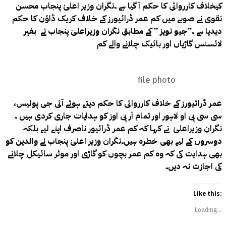
کیخلاف کارروائی کا حکم آ گیا ہے ۔نگران وزیر اعلیٰ پنجاب محسن
نقوی نے صوبے میں کم عمر ڈرائیورز کے خلاف کریک ڈاؤن کا حکم
دیدیا ہے ۔”جیو نویز ” کے مطابق نگران وزیراعلیٰ پنجاب نے بغیر
لائسنس گاڑیاں اور بائیک چلانے والے کم
file photo
عمر ڈرائیورز کے خلاف کارروائی کا حکم دیتے ہوئے آئی جی پولیس،
سی سی پی او لاہور اور تمام آر پی اوز کو ہدایات جاری کردی ہیں ۔
نگران وزیراعلیٰ نے کہا کہ کم عمر ڈرائیور ناصرف اپنے لیے بلکہ
دوسروں کے لیے بھی خطرہ ہیں۔نگران وزیر اعلیٰ پنجاب نے والدین کو
بھی ہدایت کی کہ وہ کم عمر بچوں کو گاڑی اور موٹر سائیکل چلانے
کی اجازت نہ دیں۔
Like this:
Loading...