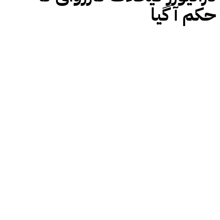
حکم آ گیا