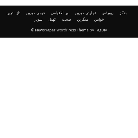
بلاگز
رپورٹس
تجارتی خبریں
بین الاقوامی
قومی خبریں
تازہ ترین
خواتین
میگزین
صحت
کھیل
شوبز
© Newspaper WordPress Theme by TagDiv