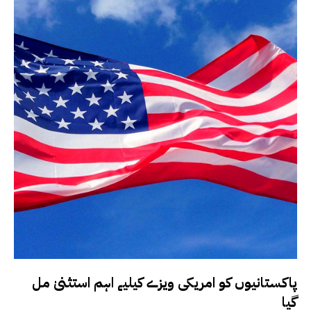
پاکستانیوں کو امریکی ویزے کیلیے اہم استثنیٰ مل
گیا