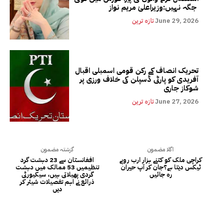
جگہ نہیں:وزیراعلیٰ مریم نواز
June 29, 2026
تازہ ترین
تحریک انصاف کے رکن قومی اسمبلی اقبال
آفریدی کو پارٹی ڈسپلن کی خلاف ورزی پر
شوکاز جاری
June 27, 2026
تازہ ترین
اگلا مضمون
گزشتہ مضمون
کراچی ملک کو کتنے ہزار ارب روپے
افغانستان سے 23 دہشت گرد
ٹیکس دیتا ہے؟جان کر آپ حیران
تنظیمیں 53 ممالک میں دہشت
رہ جائیں
گردی پھیلاتی ہیں، سیکیورٹی
ذرائع نے اہم تفصیلات شیئر کر
دیں