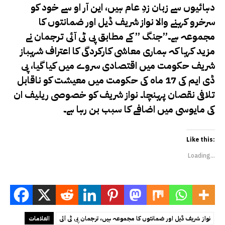
دہائیوں سے زبان زدِ عام ہیں، این آر او سے خود کو
سرخرو کہنے والا نواز شریف ڈیل اور ضمانتوں کا
مجموعہ ہے۔”جنگ ” کے مطابق پی ٹی آئی ترجمان نے
مزید کہا کہ ہماری معاشی کارکردگی کا اعتراف شہباز
شریف حکومت میں اقتصادی سروے میں کیا گیا، پی
ڈی ایم کی 17 ماہ کی حکومت میں معیشت کو ناقابل
تلافی نقصان پہنچا۔ نواز شریف کو خصوصی ریلیف ان
کی مایوسی میں اضافے کا سبب بن رہا ہے۔
Like this:
Loading...
نواز شریف ڈیل اور ضمانتوں کا مجموعہ ہیں، ترجمان پی ٹی آئی
العلامات