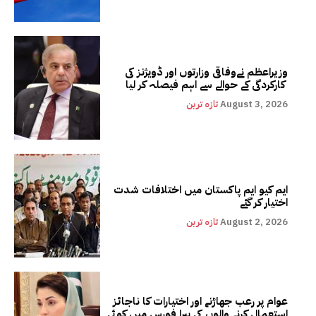
وزیراعظم نےوفاقی وزارتوں اور ڈویژنز کی
کارکردگی کے حوالے سے اہم فیصلہ کر لیا
August 3, 2026
تازہ ترین
ایم کیو ایم پاکستان میں اختلافات شدت
اختیار کر گئے
August 2, 2026
تازہ ترین
عوام پر رعب جھاڑنے اور اختیارات کا ناجائز
استعمال کرنے والوں کی پیرا فورس میں کوئی