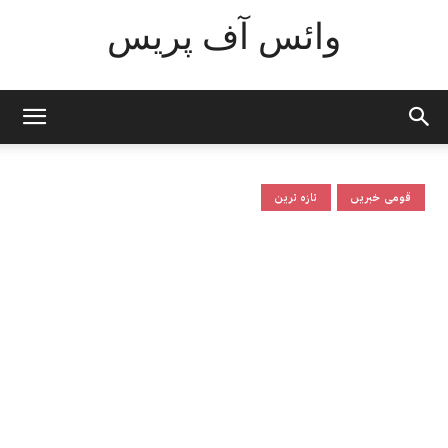
وائس آف پریس
قومی خبریں
تازہ ترین