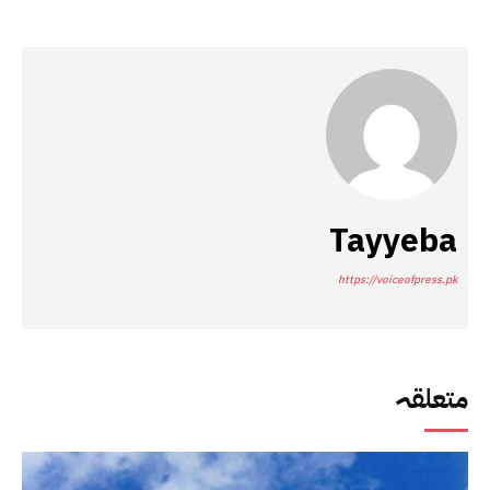
Tayyeba
https://voiceofpress.pk
متعلقہ