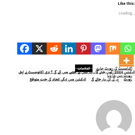
Like this:
Loading...
اکنامسٹ کی رپورٹ جاری
العلامات
الیکشن 2024: کون جیتے گا ، ہار کس کے حصے میں آئے گی ؟ دی اکانومسٹ نے اپنی
رپورٹ میں بتا دیا
رپورٹ
پی ٹی آئی ہار جائے گی
الیکشن میں لیگی اتحاد کی جیت متوقع