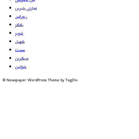
تجارتی خبریں
رپورٹس
بلاگز
شوبز
کھیل
صحت
میگزین
خواتین
© Newspaper WordPress Theme by TagDiv