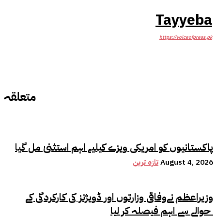
Tayyeba
https://voiceofpress.pk
متعلقہ
پاکستانیوں کو امریکی ویزے کیلیے اہم استثنیٰ مل گیا
August 4, 2026
تازہ ترین
وزیراعظم نےوفاقی وزارتوں اور ڈویژنز کی کارکردگی کے
حوالے سے اہم فیصلہ کر لیا