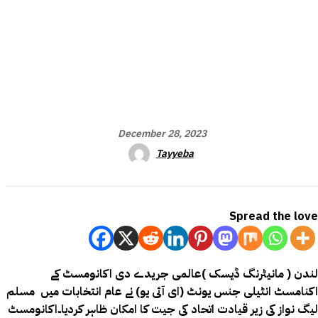
December 28, 2023
Tayyeba
Spread the love
لندن ( مانیٹرنگ ڈیسک )عالمی جریدے دی اکانومسٹ کے
اکنامسٹ انٹیلی جنس یونٹ (ای آئی یو) نے عام انتخابات میں مسلم
لیگ نواز کی زیر قیادت اتحاد کی جیت کا امکان ظاہر کردیا۔
اکانومسٹ