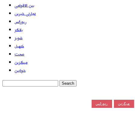
بین الاقوامی
تجارتی خبریں
رپورٹس
بلاگز
شوبز
کھیل
صحت
میگزین
خواتین
میگزین
رپورٹس