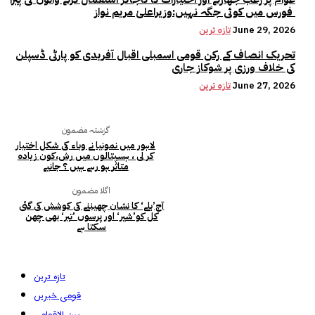
فورس میں کوئی جگہ نہیں:وزیراعلیٰ مریم نواز
June 29, 2026
تازہ ترین
تحریک انصاف کے رکن قومی اسمبلی اقبال آفریدی کو پارٹی ڈسپلن
کی خلاف ورزی پر شوکاز جاری
June 27, 2026
تازہ ترین
گزشتہ مضمون
لاہور میں نمونیا نے وباء کی شکل اختیار
کر لی ، ہسپتالوں میں رش،کون زیادہ
متاثر ہو رہے ہیں ؟ جانیے
اگلا مضمون
آج’بلے‘ کا نشان چھیننے کی کوشش کی گئی
کل کو’شیر‘ اور پرسوں ’تیر‘ بھی چھن
سکتا ہے
تازہ ترین
قومی خبریں
بین الاقوامی