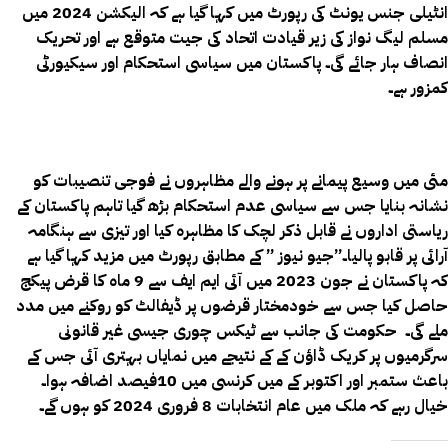
انٹیلی جنس یونٹ کی رپورٹ میں کہا گیا ہے کہ الیکشن 2024 میں
مسلم لیگ نواز کی زیر قیادت اتحاد کی جیت متوقع ہے اور تحریک
انصاف ہار جائے گی۔ پاکستان میں سیاسی استحکام اور سیکیورٹی
کمزور ہے۔
مئی میں وسیع پیمانے پر ہونے والے مظاہروں نے فوجی تنصیبات کو
نشانہ بنایا جس سے سیاسی عدم استحکام بڑھ گیا تاہم پاکستان کے
ریاستی اداروں نے قابل ذکر لچک کا مظاہرہ کیا اور تیزی سے ہنگامہ
آرائی پر قابو پالیا۔”جیو نیوز ” کے مطابق رپورٹ میں مزید کہا گیا ہے
کہ پاکستان نے جون 2023 میں آئی ایم ایف سے 9 ماہ کا قرض پیکج
حاصل کیا جس سے خودمختار قرضوں پر ڈیفالٹ کو روکنے میں مدد
ملے گی۔ حکومت کی جانب سے ٹیکس چوری جیسی غیر قانونی
سرگرمیوں پر کریک ڈاؤن کے کے نتیجے میں نمایاں بہتری آئی جس کے
باعث ستمبر اور اکتوبر کے میں کرنسی میں 10فیصد اضافہ ہوا۔
خیال رہے کہ ملک میں عام انتخابات 8 فروری 2024 کو ہوں گے۔