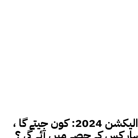
الیکشن 2024: کون جیتے گا ،
ہار کس کے حصے میں آئے گی ؟