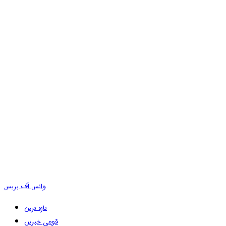
وائس آف پریس
تازہ ترین
قومی خبریں