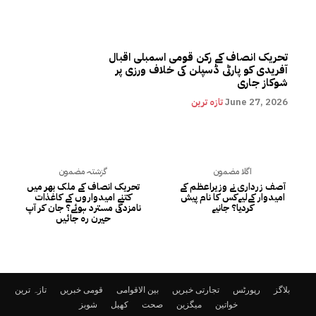
تحریک انصاف کے رکن قومی اسمبلی اقبال
آفریدی کو پارٹی ڈسپلن کی خلاف ورزی پر
شوکاز جاری
June 27, 2026
تازہ ترین
اگلا مضمون
گزشتہ مضمون
آصف زرداری نے وزیراعظم کے
تحریک انصاف کے ملک بھر میں
امیدوار کےلیےکس کا نام پیش
کتنے امیدواروں کے کاغذات
کردیا؟ جانیے
نامزدگی مسترد ہوئے؟ جان کر آپ
حیرن رہ جائیں
بلاگز
رپورٹس
تجارتی خبریں
بین الاقوامی
قومی خبریں
تازہ ترین
خواتین
میگزین
صحت
کھیل
شوبز