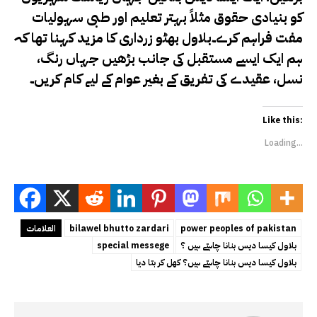
کو بنیادی حقوق مثلاً بہتر تعلیم اور طبی سہولیات
مفت فراہم کرے۔بلاول بھٹو زرداری کا مزید کہنا تھا کہ
ہم ایک ایسے مستقبل کی جانب بڑھیں جہاں رنگ،
نسل، عقیدے کی تفریق کے بغیر عوام کے لیے کام کریں۔
Like this:
Loading...
power peoples of pakistan
bilawel bhutto zardari
العلامات
بلاول کیسا دیس بنانا چاہتے ہیں ؟
special messege
بلاول کیسا دیس بنانا چاہتے ہیں؟ کھل کر بتا دیا