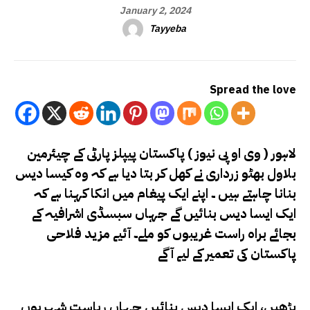
January 2, 2024
Tayyeba
Spread the love
لاہور ( وی او پی نیوز )
پاکستان پیپلز پارٹی کے چیئرمین
بلاول بھٹو زرداری نے کھل کر بتا دیا ہے کہ وہ کیسا دیس
بنانا چاہتے ہیں ۔ اپنے ایک پیغام میں انکا کہنا ہے کہ
ایک ایسا دیس بنائیں گے جہاں سبسڈی اشرافیہ کے
بجائے براہ راست غریبوں کو ملے۔
آئیے مزید فلاحی
پاکستان کی تعمیر کے لیے آگے
بڑھیں، ایک ایسا دیس بنائیں جہاں ریاست شہریوں