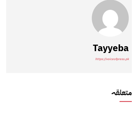
Tayyeba
https://voiceofpress.pk
متعلقہ