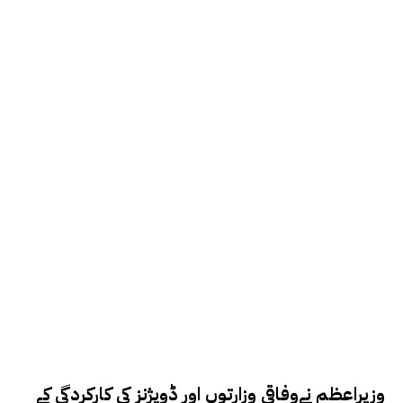
وزیراعظم نےوفاقی وزارتوں اور ڈویژنز کی کارکردگی کے