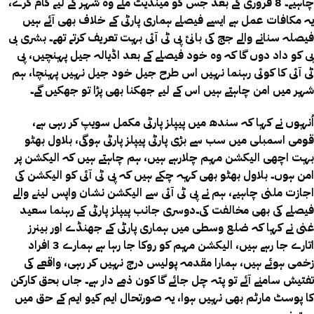
چاہیے۔ 8 فروری کے بعد جس کو مینڈیٹ ملے وہ شہر کے لیے کام کرے،
یہ مکافات عمل ہے ایسے فیصلے ہماری پارٹی کے خلاف بھی آئے ہیں
فیصلہ سنانے والے جج کی بانیٔ پی ٹی آئی بہت تعریف کرتے تھے۔ بشری بی
بی کو داد دوں گا کہ وہ خود فیصلے کے بعد اڈیالہ جیل پہنچیں، پی
ٹی آئی کا کوئی رہنما نہیں اس طرح جیل خود جیل نہیں پہنچا، ہم
شہر میں امن چاہتے ہیں اس کے لیے جھکنا بھی پڑا تو جھکیں گے۔
اُنہوں نے کہا کہ سندھ میں پیپلز پارٹی مکمل سویپ کر رہی ہے،
قومی اسمبلی میں سب سے بڑی پارٹی پیپلز پارٹی ہوگی، بلاول بھٹو
بہت اچھی الیکشن مہم چلارہے ہیں، ہم چاہتے ہیں کہ الیکشن پر
امن ہوں۔ بلاول بھٹو بھی کہہ چکے ہیں کہ پی ٹی آئی کو الیکشن کی
اجازت ملنی چاہیے، ہم نے پی ٹی آئی سے الیکشن نشان واپس لینے والے
فیصلے کی بھی مخالفت کی۔دوسری جانب پیپلز پارٹی کے رہنما سعید
غنی نے کہا کہ ضلع وسطی میں ہماری پارٹی کے جھنڈے اور بینرز
اتارے جا رہے ہیں، الیکشن مہم کو روکا جا رہا ہے ہمارے 3 افراد
زخمی ہوئے ہیں، ہمارا مقدمہ پولیس درج نہیں کر رہی، واقعے کی
تفتیش سامنے آئے تو پتہ چل جائے گا کون ذمے دار ہے۔ جاں بحق کارکن
کا پوسٹ مارٹم بھی نہیں ہوا، یہ صورتحال ایم کیو ایم کے حق میں