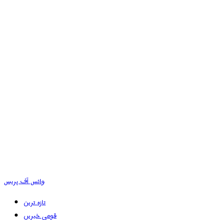
وائس آف پریس
تازہ ترین
قومی خبریں