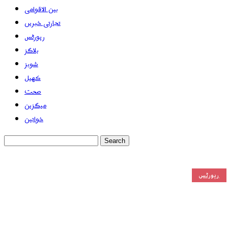
بین الاقوامی
تجارتی خبریں
رپورٹس
بلاگز
شوبز
کھیل
صحت
میگزین
خواتین
رپورٹس