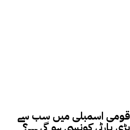
قومی اسمبلی میں سب سے
بڑی پارٹی کونسی ہو گی ۔۔۔؟