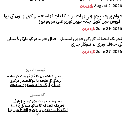
August 2, 2026
تازہ ترین
عوام پر رعب جھاڑنے اور اختیارات کا ناجائز استعمال کرنے والوں کی پیرا
فورس میں کوئی جگہ نہیں:وزیراعلیٰ مریم نواز
June 29, 2026
تازہ ترین
تحریک انصاف کے رکن قومی اسمبلی اقبال آفریدی کو پارٹی ڈسپلن
کی خلاف ورزی پر شوکاز جاری
June 27, 2026
تازہ ترین
گزشتہ مضمون
ہمیں عیاشیوں کا گلا گھونٹ کر سادہ
زندگی کی طرف آنا ہوگا،صدر مرکزی
مسلم لیگ خالد مسعود سندھو
اگلا مضمون
مخلوط حکومت بنی تو پیپلز پارٹی
تحریک انصاف کا ساتھ دے گی یا (ن)
لیگ کا ۔۔۔؟ بلاول نے واضح الفاظ میں بتا
دیا