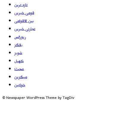
تازہ ترین
قومی خبریں
بین الاقوامی
تجارتی خبریں
رپورٹس
بلاگز
شوبز
کھیل
صحت
میگزین
خواتین
© Newspaper WordPress Theme by TagDiv