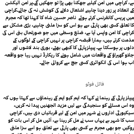
ہے، کراچی میں امن کیلیے جھکنا بھی پڑا تو جھکیں گے۔پر امن الیکشن
کے انعقاد پر زور دینا چاہیے اشتعال دلانے کی کوشش نہ کی جائے۔
کراچی
میں پریس کانفرنس کرتے ہوئے ناصر حسین شاہ کا کہنا تھا کہ مجرم
کا تعلق کسی بھی پارٹی سے ہو اس کو سزا ملنی چاہیے، بڑی مشکل سے
کراچی کا امن واپس آیا ہے، ضلع وسطی میں جو صورتحال بنی اس کی
مذمت کرتے ہیں، ہمارا قبضہ کراچی پر نہیں کراچی کے لوگوں کے
دلوں پر ہوسکتا ہے۔ پیپلزپارٹی کا کبھی بھتے، بوری بند لاشوں اور
جلاو گھیراؤ کے واقعات میں شامل ہونے کا ریکارڈ نہیں رہا جو واقعہ
اب ہوا اس کی انکوائری کسی جج سے کروائی جائے۔
فائل فوٹو
پیپلز پارٹی کے رہنما نے کہا کہ ایم کیو ایم کے رہنماؤں سے کہتا ہوں کہ
وہ اس مسئلے کو سنجیدگی سے لیں مزید الجھنیں پیدا نہ کریں،
سیکیورٹی اداروں نے شہر میں امن کے لیے قربانیاں دی ہیں، کراچی
سب کا شہر ہے یہاں سب نے مل کر رہنا ہے، آئیں مل کر اس بات کو
روکیں جو بھی مجرم ہے کسی بھی پارٹی سے تعلق ہو اسے سزا ملنی