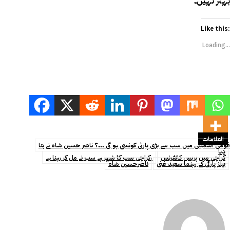
بہتر نہیں۔
Like this:
Loading...
العلامات
قومی اسمبلی میں سب سے بڑی پارٹی کونسی ہو گی ۔۔۔؟ ناصر حسین شاہ نے بتا
دیا
کراچی میں پریس کانفرنس
کراچی سب کا شہر ہے سب نے مل کر رہنا ہے،
یپلز پارٹی کے رہنما سعید غنی
ناصرحسین شاہ