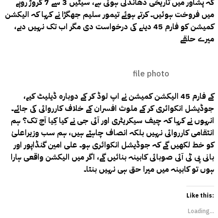
کہ پشاور میں تاریخی دھاندلی ہوئی ہے، سیٹیں 3 سے 7 کروڑ روپے
میں فروخت ہوئیں۔
کرتے ہوئے تیمور سلیم جھگڑا نے کہا کہ الیکشن
کمیشن کو فارم 45 دینے کی درخواست دی مگر اب تک نہیں دیے،
میرے حلقے
file photo
کے فارم 45 الیکشن کمیشن نے اپ لوڈ کر کے دوبارہ ڈیلیٹ کیے،
جوڈیشل انکوائری کر کے ملوث افسران کے خلاف کارروائی کی جائے۔
انہوں نے کہا کہ چیف سیکریٹری اور آئی جی نے کیا کِیا آج تک؟ ہم
انتقامی کارروائی نہیں بلکہ انصاف چاہتے ہیں، ہم سب وزیراعلیٰ
کو خط لکھیں گے کہ جوڈیشل انکوائری ہو۔ علی امین گنڈاپور اور
بانی پی ٹی آئی صوبائی کابینہ بنائیں گے، اگر میں الیکشن واقعی ہارا
ہوں تو کابینہ میں میرا حق ہی نہیں بنتا۔
Like this:
Loading...