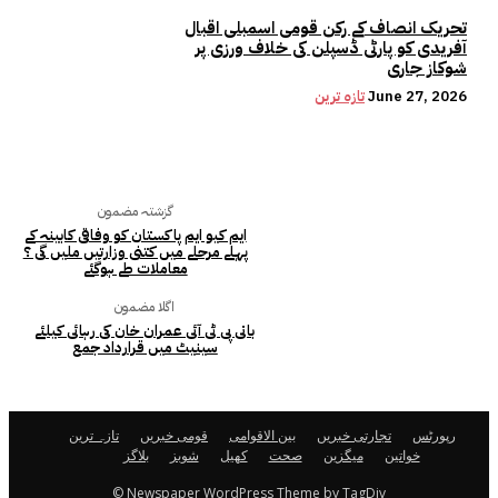
تحریک انصاف کے رکن قومی اسمبلی اقبال
آفریدی کو پارٹی ڈسپلن کی خلاف ورزی پر
شوکاز جاری
June 27, 2026
تازہ ترین
گزشتہ مضمون
ایم کیو ایم پاکستان کو وفاقی کابینہ کے
پہلے مرحلے میں کتنی وزارتیں ملیں گی ؟
معاملات طے ہوگئے
اگلا مضمون
بانی پی ٹی آئی عمران خان کی رہائی کیلئے
سینیٹ میں قرارداد جمع
رپورٹس
تجارتی خبریں
بین الاقوامی
قومی خبریں
تازہ ترین
خواتین
میگزین
صحت
کھیل
شوبز
بلاگز
© Newspaper WordPress Theme by TagDiv