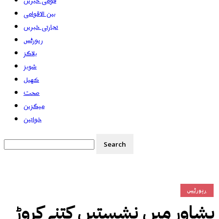
قومی خبریں
بین الاقوامی
تجارتی خبریں
رپورٹس
بلاگز
شوبز
کھیل
صحت
میگزین
خواتین
رپورٹس
پشاور میں نشستیں کتنے کروڑ