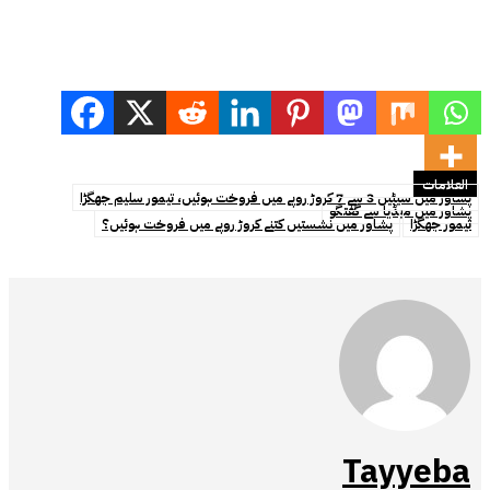
العلامات
پشاور میں سیٹیں 3 سے 7 کروڑ روپے میں فروخت ہوئیں، تیمور سلیم جھگڑا
پشاور میں میڈیا سے گفتگو
تیمور جھگڑا
پشاور میں نشستیں کتنے کروڑ روپے میں فروخت ہوئیں؟
Tayyeba