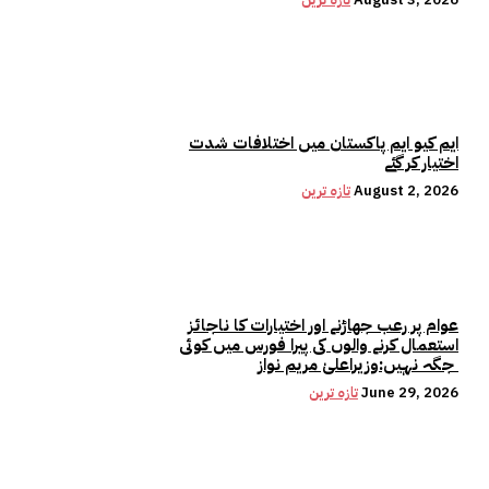
ایم کیو ایم پاکستان میں اختلافات شدت
اختیار کر گئے
August 2, 2026
تازہ ترین
عوام پر رعب جھاڑنے اور اختیارات کا ناجائز
استعمال کرنے والوں کی پیرا فورس میں کوئی
جگہ نہیں:وزیراعلیٰ مریم نواز
June 29, 2026
تازہ ترین