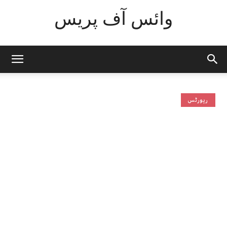
وائس آف پریس
رپورٹس