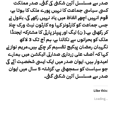
صدر سے مسلسل آئین شکنی کی گئی۔ صدر مملکت
کسی سیاسی جماعت کا نہیں پورے ملک کا ہوتا ہے،
قوم انہیں اچھے الفاظ میں یاد نہیں رکھے گی، بلاول نے
جس جماعت کو کارٹونز کہا وہ کارٹون نیٹ ورک چلا
کر رکھتی ہے۔( ن) لیگ اور پیپلز پارٹی کا مشترکہ ایجنڈا
ملک کو بحرانوں سے نکالنا ہے، ہم آج تک 3 لاکھ
نگہبان رمضان پیکیج تقسیم کر چکے ہیں۔مریم نواز نے
کہا کہ آصف علی زرداری صدارتی الیکشن میں ہمارے
امیدوار ہیں، ایوان صدر میں ایک ایسی شخصیت آئے گی
جو سیاست کو سمجھتی ہے، گزشتہ 5 سال میں ایوان
صدر سے مسلسل آئین شکنی گئی۔
Like this:
Loading...