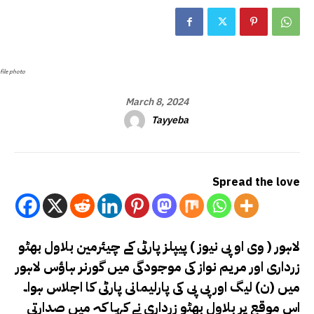
file photo
March 8, 2024
Tayyeba
Spread the love
لاہور ( وی او پی نیوز )
پیپلز پارٹی کے چیئرمین بلاول بھٹو
زرداری اور مریم نواز کی موجودگی میں گورنر ہاؤس لاہور
میں (ن) لیگ اور پی پی کی پارلیمانی پارٹی کا اجلاس ہوا۔
اس موقع پر بلاول بھٹو زرداری نے کہا کہ میں صدارتی