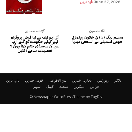
June 27, 2026
تازہ ترین
اگلا مضمون
گزشتہ مضمون
مسلم لیگ (ن) کی خاتون رہنما نے
آئی ایم ایف سے نیا قرض پروگرام
قومی اسمبلی سے استعفیٰ دیدیا
لینے کیلیے حکومت کو کتنے ارب
روپے کی سبسڈی ختم کرنا ہوگی ؟
تفصیلات سامنے آ گئیں
بلاگز
رپورٹس
تجارتی خبریں
بین الاقوامی
قومی خبریں
تازہ ترین
خواتین
میگزین
صحت
کھیل
شوبز
© Newspaper WordPress Theme by TagDiv