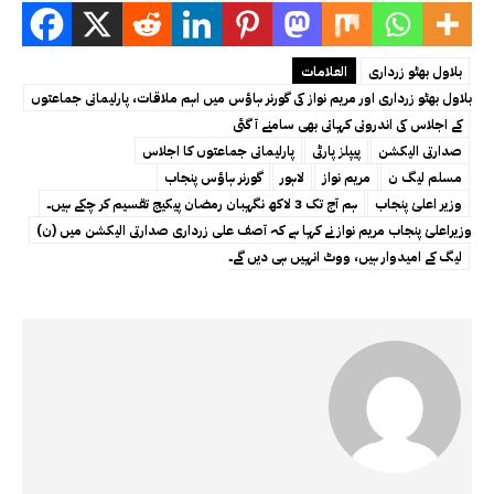
بلاول بھٹو زرداری
العلامات
بلاول بھٹو زرداری اور مریم نواز کی گورنر ہاؤس میں اہم ملاقات، پارلیمانی جماعتوں
کے اجلاس کی اندرونی کہانی بھی سامنے آ گئی
صدارتی الیکشن
پیپلز پارٹی
پارلیمانی جماعتوں کا اجلاس
مسلم لیگ ن
مریم نواز
لاہور
گورنر ہاؤس پنجاب
وزیر اعلیٰ پنجاب
ہم آج تک 3 لاکھ نگہبان رمضان پیکیج تقسیم کر چکے ہیں۔
وزیراعلیٰ پنجاب مریم نواز نے کہا ہے کہ آصف علی زرداری صدارتی الیکشن میں (ن)
لیگ کے امیدوار ہیں، ووٹ انہیں ہی دیں گے۔