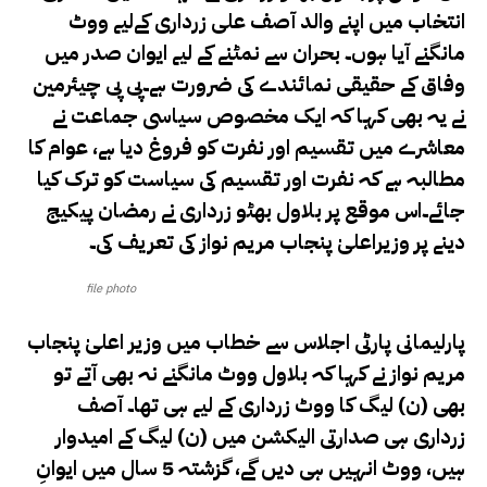
انتخاب میں اپنے والد آصف علی زرداری کےلیے ووٹ
مانگنے آیا ہوں۔ بحران سے نمٹنے کے لیے ایوان صدر میں
وفاق کے حقیقی نمائندے کی ضرورت ہے۔پی پی چیئرمین
نے یہ بھی کہا کہ ایک مخصوص سیاسی جماعت نے
معاشرے میں تقسیم اور نفرت کو فروغ دیا ہے، عوام کا
مطالبہ ہے کہ نفرت اور تقسیم کی سیاست کو ترک کیا
جائے۔اس موقع پر بلاول بھٹو زرداری نے رمضان پیکیج
دینے پر وزیراعلیٰ پنجاب مریم نواز کی تعریف کی۔
file photo
پارلیمانی پارٹی اجلاس سے خطاب میں وزیر اعلیٰ پنجاب
مریم نواز نے کہا کہ بلاول ووٹ مانگنے نہ بھی آتے تو
بھی (ن) لیگ کا ووٹ زرداری کے لیے ہی تھا۔ آصف
زرداری ہی صدارتی الیکشن میں (ن) لیگ کے امیدوار
ہیں، ووٹ انہیں ہی دیں گے، گزشتہ 5 سال میں ایوانِ