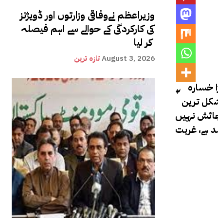
وزیراعظم نےوفاقی وزارتوں اور ڈویژنز
کی کارکردگی کے حوالے سے اہم فیصلہ
کر لیا
August 3, 2026
تازہ ترین
ا خسارہ
، یہ ہمارے لیے مشکل ترین
گنجائش نہیں
 ہمیں 22 ارب ڈالر سالانہ کا انتظام کرنا ہے۔ آج بے روزگاری کی شرح ساڑھے 10 فیصد ہے، غربت