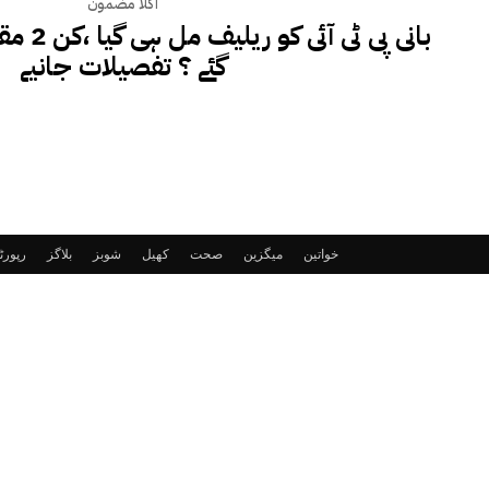
اگلا مضمون
بانی پی ٹ
گئے ؟ تفصیلات جانیے
خواتین
میگزین
صحت
کھیل
شوبز
بلاگز
رپور