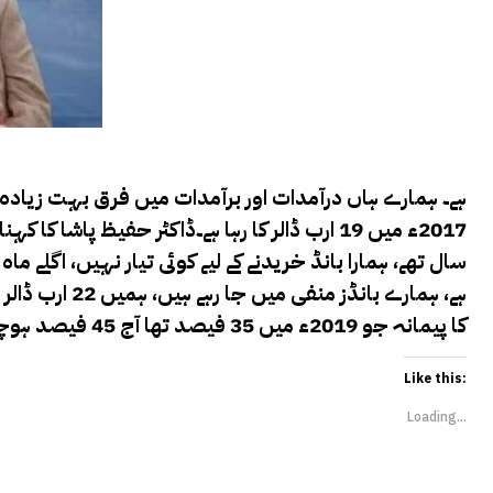
ہے۔ ہمارے ہاں درآمدات اور برآمدات میں فرق بہت زیادہ 
سال تھے، ہمارا بانڈ خریدنے کے لیے کوئی تیار نہیں، اگلے م
کا پیمانہ جو 2019ء میں 35 فیصد تھا آج 45 فیصد ہوچکا ہے، برآمدات اور ٹیکس نیٹ کو ہر حال میں بڑھانا ہو گا۔
Like this:
Loading...