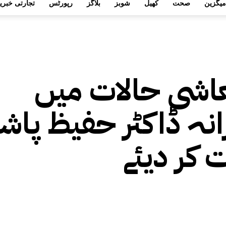
میگزین
صحت
کھیل
شوبز
بلاگز
رپورٹس
تجارتی خبری
اشی حالات میں
انہ ڈاکٹر حفیظ پاشا
 کر دیئے