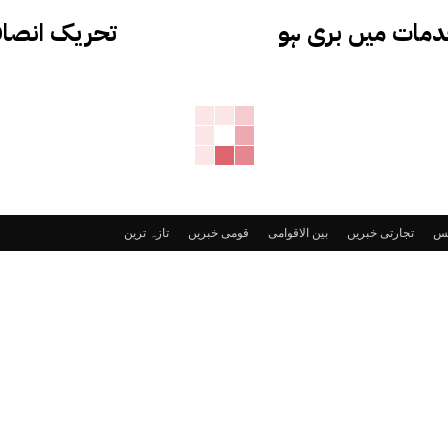
ی آئی کو ریلیف مل ہی گیا ،کن 2 مقدمات میں بری ہو
تحریک انصاف 
ٹس
تجارتی خبریں
بین الاقوامی
قومی خبریں
تازہ ترین