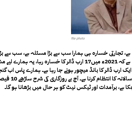
file photo
ہے، تجارتی خسارہ ہی ہمارا سب سے بڑا مسئلہ ہے، سب سے بڑ
2017ء میں 19 ارب ڈالر کا رہا ہے۔ڈاکٹر حفیظ پاشا کا کہنا ہے کہ 2021ء میں17 ارب ڈالر کا خسارہ رہا
اہ ایک ارب ڈالر کا بانڈ میچور ہونے جا رہا ہے۔ ہمارے پاس اب 
ہے، ہمارے بانڈز منفی میں جا رہے ہیں،