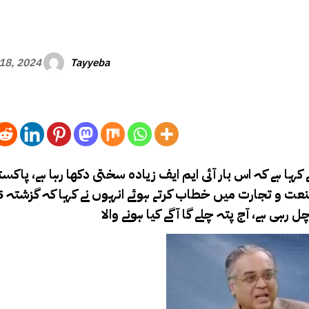
Tayyeba
18, 2024
نے کہا ہے کہ اس بار آئی ایم ایف زیادہ سختی دکھا رہا ہے، پاک
ہی ہے، آج پتہ چلے گا آگے کیا ہونے والا