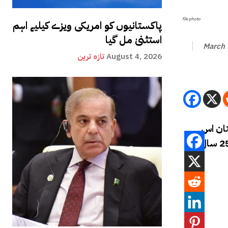
file photo
پاکستانیوں کو امریکی ویزے کیلیے اہم
استثنیٰ مل گیا
March 
August 4, 2026
تازہ ترین
ستان اس
لاہور کے ایوان صنعت و تجارت میں خطاب کرتے ہوئے انہوں نے کہا کہ گزشتہ 25 سال