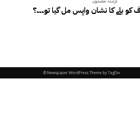
گزشتہ مضمون
کو بلے کا نشان واپس مل گیا تو۔۔۔؟
© Newspaper WordPress Theme by TagDiv