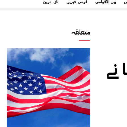
ں
بین الاقوامی
قومی خبریں
تازہ ترین
متعلقہ
 نے