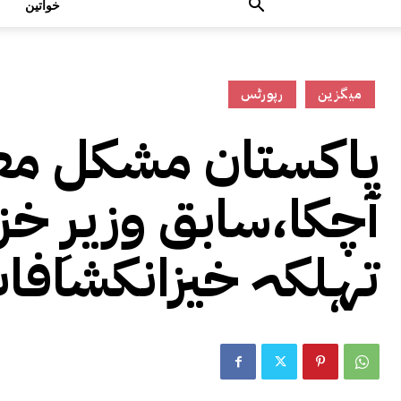
خواتین
میگزین
رپورٹس
پاکستان مشکل مع
آچکا،سابق وزیرِ خز
تہلکہ خیزانکشافات