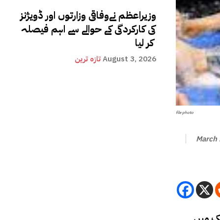
وزیراعظم نےوفاقی وزارتوں اور ڈویژنز
کی کارکردگی کے حوالے سے اہم فیصلہ
کر لیا
August 3, 2026
تازہ ترین
file photo
March 
نیو یارک ( مانیٹرنگ ڈیسک )ایک دہائی کے عرصے میں پہلی بار ایسا ہوا ہے کہ امریکا اور جرمنی 20 خوشحال ترین ممالک میں