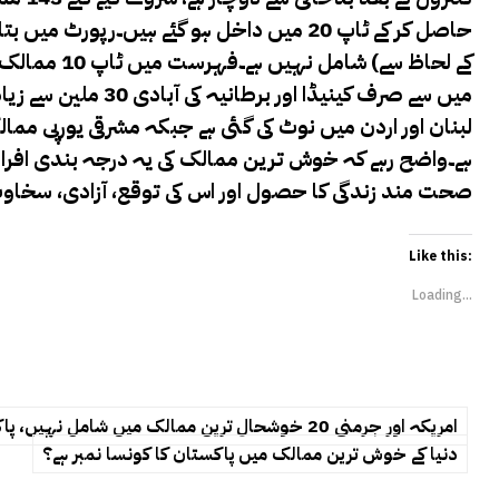
حاصل کر کے ٹاپ 20 میں داخل ہو گئے ہیں۔رپو
لبنان اور اردن میں نوٹ کی گئی ہے جبکہ مشرقی یورپی مما
ہے۔واضح رہے کہ خوش ترین ممالک کی یہ درجہ بندی افراد 
صحت مند زندگی کا حصول اور اس کی توقع، آزادی، سخاوت 
Like this:
Loading...
امریکہ اور جرمنی 20 خوشحال ترین ممالک میں شامل نہیں، پاکستان کا نمبر کونسا ہے ؟ جانیے
دنیا کے خوش ترین ممالک میں پاکستان کا کونسا نمبر ہے؟