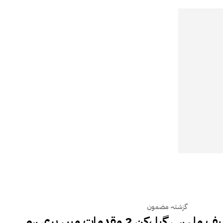
گزشتہ مضمون
بانی پی ٹی آئی کو ریلیف مل ہی گیا ،کن 2 مقدمات میں بری ہو