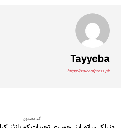
Tayyeba
https://voiceofpress.pk
اگلا مضمون
دنیا کے ساتھ اپنے جوہری تجربات کو بانٹنے کیل