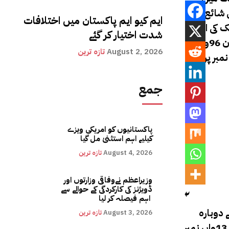
یر قبل ہی شائع ہونے
ایم کیو ایم پاکستان میں اختلافات
لینڈ مسلسل ساتویں سال دنیا کا خوش ترین ملک قرار پایا ہے۔143 ممالک کی اس
شدت اختیار کر گئے
فہرست میں پاکستان 108ویں نمبر پر موجود ہے جبکہ پاکستان کے پڑوسی ملک چین کا اس فہرست میں 60واں، ایران 96واں،
August 2, 2026
تازہ ترین
ر ہے۔یاد رہے کہ گزشتہ سال بھی پاکستان اس فہرست میں 108ویں نمبر پر
جمع
پاکستانیوں کو امریکی ویزے
کیلیے اہم استثنیٰ مل گیا
August 4, 2026
تازہ ترین
وزیراعظم نےوفاقی وزارتوں اور
ڈویژنز کی کارکردگی کے حوالے سے
اہم فیصلہ کر لیا
انستان جو کہ 2020ء میں طالبان کے دوبارہ
August 3, 2026
تازہ ترین
کنٹرول کے بعد بدحالی سے دوچار ہے، سروے کیے گئے 143 ممالک میں سب سے نیچے رہا ہے۔کوسٹاریکا اور کویت 12واں اور 13واں نمبر