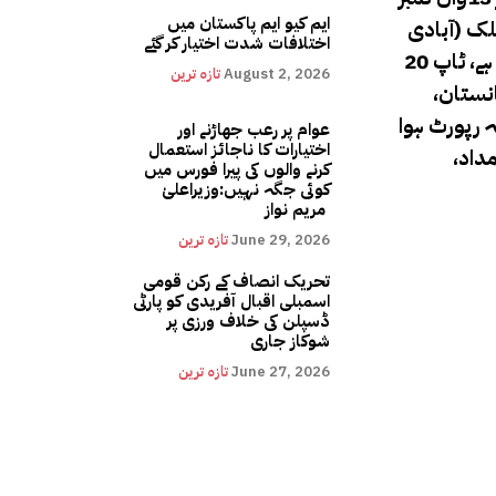
ایم کیو ایم پاکستان میں
ملک (آبادی
اختلافات شدت اختیار کر گئے
کے لحاظ سے) شامل نہیں ہے۔فہرست میں ٹاپ 10 ممالک میں صرف نیدرلینڈز اور آسٹریلیا کی آبادی 15 ملین سے زیادہ ہے، ٹاپ 20
August 2, 2026
تازہ ترین
ہ کمی افغانستان،
ہ رپورٹ ہوا
عوام پر رعب جھاڑنے اور
اختیارات کا ناجائز استعمال
داد،
کرنے والوں کی پیرا فورس میں
کوئی جگہ نہیں:وزیراعلیٰ
مریم نواز
June 29, 2026
تازہ ترین
تحریک انصاف کے رکن قومی
اسمبلی اقبال آفریدی کو پارٹی
ڈسپلن کی خلاف ورزی پر
شوکاز جاری
June 27, 2026
تازہ ترین