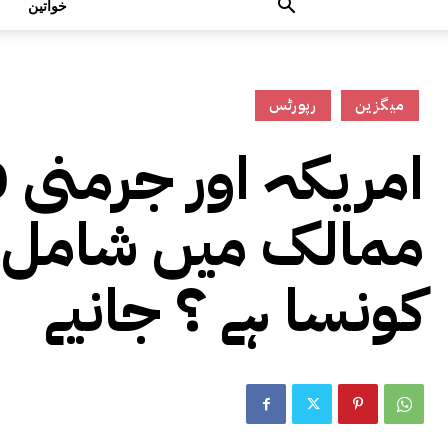
خواتین
میگزین
رپورٹس
ممالک میں شامل نہ
کونسا ہے ؟ جانیے