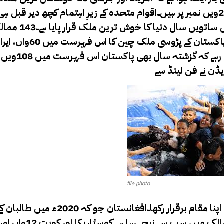
شامل نہیں ہیں، یہ دونوں ممالک بالترتیب 23ویں اور 24ویں نمبر پر ہیں۔اقوام متحدہ کے زیرِ اہتمام کچھ د
والی سالانہ ’ورلڈ ہیپی نیس رپورٹ‘ میں فِن 
بھارت کا 126واں جبکہ افغانستان کا 143واں نمب
ڈن نے فن لینڈ سے
file photo
پیچھے رہ کر سب سے زیادہ خوش رہنے والے 10 ممالک میں اپنا مقام برقرار رکھا۔افغ