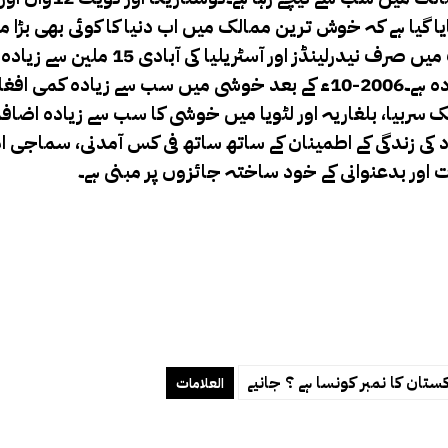
رٹ میں بتایا گیا ہے کہ خوش ترین ممالک میں اب دنیا کا کوئی بھی بڑا 
میں سے صرف کینیڈا اور برطانیہ کی آبادی 30 ملین سے زیادہ ہے۔2006-10ء کے بعد خوشی میں سب سے زیاد
لک سربیا، بلغاریہ اور لٹویا میں خوشی کا سب سے زیادہ اضاف
کی زندگی کے اطمینان کے ساتھ ساتھ فی کس آمدنی، سماجی ام
اور بدعنوانی کے خود ساختہ جائزوں پر مبنی ہے۔
العلامات