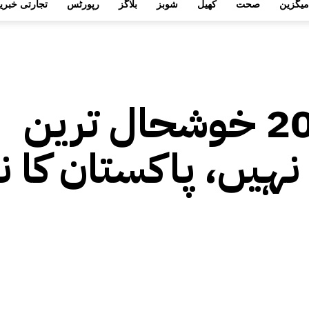
میگزین
صحت
کھیل
شوبز
بلاگز
رپورٹس
تجارتی خبری
امریکہ اور جرمنی 20 خوشحال ترین
یں، پاکستان کا نم