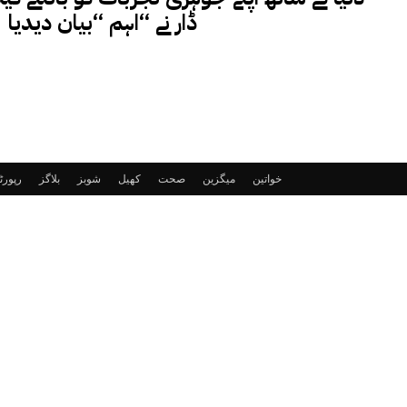
ڈار نے “اہم “بیان دیدیا
خواتین
میگزین
صحت
کھیل
شوبز
بلاگز
رپور