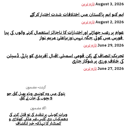
August 3, 2026
تازہ ترین
ایم کیو ایم پاکستان میں اختلافات شدت اختیار کر گئے
August 2, 2026
تازہ ترین
عوام پر رعب جھاڑنے اور اختیارات کا ناجائز استعمال کرنے والوں کی پیرا
فورس میں کوئی جگہ نہیں:وزیراعلیٰ مریم نواز
June 29, 2026
تازہ ترین
تحریک انصاف کے رکن قومی اسمبلی اقبال آفریدی کو پارٹی ڈسپلن
کی خلاف ورزی پر شوکاز جاری
June 27, 2026
تازہ ترین
گزشتہ مضمون
پتوکی میں وہ کونسی وباء پھیل گئی جو
5 بچوں کی جان لے گئی
اگلا مضمون
ویرات کوہلی پر تنقید کی تو قتل کرنے کی
دھمکیاں دی گئیں،غیر ملکی کھلاڑی و
کمنٹیٹر کا تہلکہ خیز انکشاف