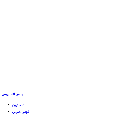
وائس آف پریس
تازہ ترین
قومی خبریں