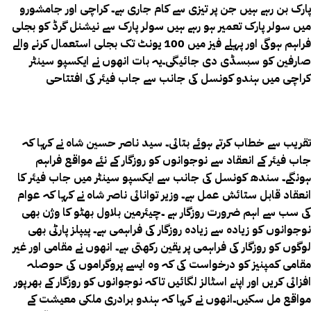
پارک بن رہے ہیں جن پر تیزی سے کام جاری ہے۔ کراچی اور جامشورو
میں سولر پارک تعمیر ہو رہے ہیں سولر پارک سے نیشنل گرڈ کو بجلی
فراہم ہوگی اور پہلے فیز میں 100 یونٹ تک بجلی استعمال کرنے والے
صارفین کو سبسڈی دی جائیگی۔یہ بات انھوں نے ایکسپو سینٹر
کراچی میں ہندو کونسل کی جانب سے جاب فیئر کی افتتاحی
تقریب سے خطاب کرتے ہوئے بتائی۔ سید ناصر حسین شاہ نے کہا کہ
جاب فیئر کے انعقاد سے نوجوانوں کو روزگار کے نئے مواقع فراہم
ہونگے۔ سندھ کونسل کی جانب سے ایکسپو سینٹر میں جاب فیئر کا
انعقاد قابل ستائش عمل ہے۔ وزیر توانائی ناصر شاہ نے کہا کہ عوام
کی سب سے اہم ضرورت روزگار ہے ۔چیئرمین بلاول بھٹو کا وژن بھی
نوجوانوں کو زیادہ سے زیادہ روزگار کی فراہمی ہے۔ پیپلز پارٹی بھی
لوگوں کو روزگار کی فراہمی پر یقین رکھتی ہے۔ انھوں نے مقامی اور غیر
مقامی کمپنیز کو درخواست کی کہ وہ ایسے پروگراموں کی حوصلہ
افزائی کریں اور اپنے اسٹالز لگائیں تاکہ نوجوانوں کو روزگار کے بھرپور
مواقع مل سکیں۔انھوں نے کہا کہ ہندو برادری ملکی معیشت کے