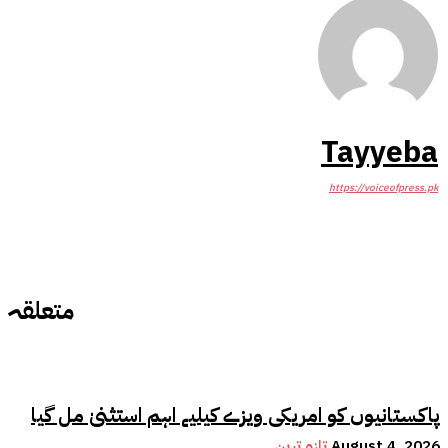
Tayyeba
https://voiceofpress.pk
متعلقہ
پاکستانیوں کو امریکی ویزے کیلیے اہم استثنیٰ مل گیا
August 4, 2026
تازہ ترین