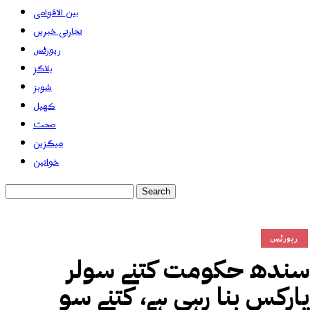
بین الاقوامی
تجارتی خبریں
رپورٹس
بلاگز
شوبز
کھیل
صحت
میگزین
خواتین
رپورٹس
سندھ حکومت کتنے سولر
پارکس بنا رہی ہے، کتنے سو