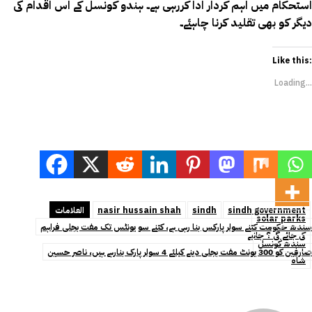
استحکام میں اہم کردار ادا کررہی ہے۔ ہندو کونسل کے اس اقدام کی
دیگر کو بھی تقلید کرنا چاہئے۔
Like this:
Loading...
sindh government
sindh
nasir hussain shah
العلامات
solar parks
سندھ حکومت کتنے سولر پارکس بنا رہی ہے، کتنے سو یونٹس تک مفت بجلی فراہم
کی جائے گی ؟ جانیے
سندھ کونسل
صارفین کو 300 یونٹ مفت بجلی دینے کیلئے 4 سولر پارک بنارہے ہیں، ناصر حسین
شاہ