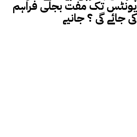
یونٹس تک مفت بجلی فراہم
کی جائے گی ؟ جانیے