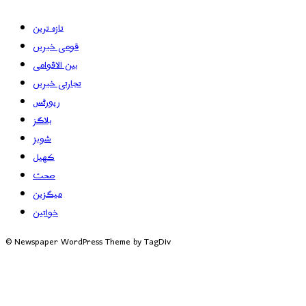
تازہ ترین
قومی خبریں
بین الاقوامی
تجارتی خبریں
رپورٹس
بلاگز
شوبز
کھیل
صحت
میگزین
خواتین
© Newspaper WordPress Theme by TagDiv