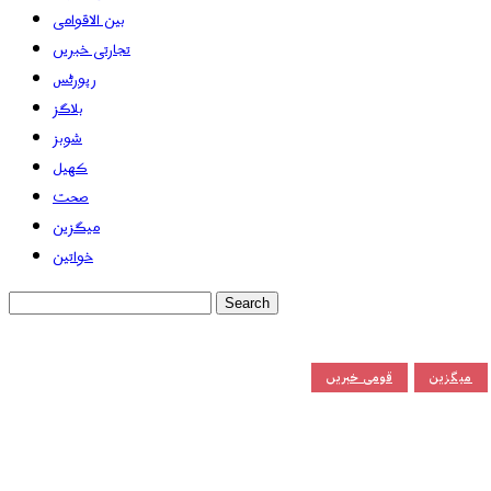
بین الاقوامی
تجارتی خبریں
رپورٹس
بلاگز
شوبز
کھیل
صحت
میگزین
خواتین
میگزین
قومی خبریں