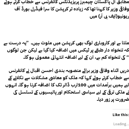
مطابق آل پاکستان چیمبرز پریزیڈنٹس کانفرنس سے خطاب کرتے ہوئے
وفاقی وزیر کا کہنا تھا کہ زیادہ تر کرپشن کا سرا فیڈرل بورڈ آف
ریونیو(ایف بی آر) میں
ملتا ہے اور کاروباری لوگ بھی کرپشن میں ملوث ہیں۔ ”یہ درست ہے
کہ تنخواہ دار طبقے پر ٹیکس میں اضافہ کیا گیا ہے لیکن جن لوگوں
کی تنخواہ کم ہے، ان کے لیے اضافہ انتہائی معمولی ہو گا۔ “
دریں اثناء وفاقی وزیر برائے منصوبہ بندی احسن اقبال نے کانفرنس
سے خطاب کرتے ہوئے کہا کہ ملک کو معاشی مشکلات سے نکلانے کے
لیے ہمیں برآمدات میں 100ارب ڈالر تک کا اضافہ کرنا ہو گا۔ انہوں
نے ملکی ترقی کے لیے سیاسی استحکام اور پالیسیوں کے تسلسل کی
ضرورت پر زور دیا۔
Like this:
Loading...