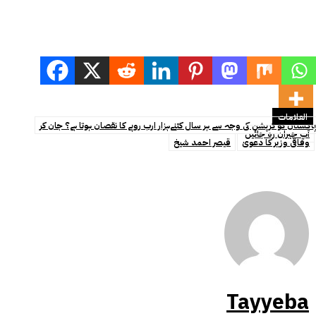
العلامات
پاکستان کو کرپشن کی وجہ سے ہر سال کتنےہزار ارب روپے کا نقصان ہوتا ہے؟ جان کر
آپ حیران رہ جائیں
وفاقی وزیر کا دعویٰ
قیصر احمد شیخ
Tayyeba