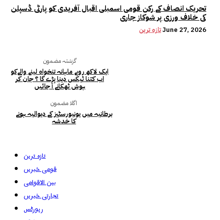
تحریک انصاف کے رکن قومی اسمبلی اقبال آفریدی کو پارٹی ڈسپلن
کی خلاف ورزی پر شوکاز جاری
June 27, 2026
تازہ ترین
گزشتہ مضمون
ایک لاکھ روپے ماہانہ تنخواہ لینے والےکو
اب کتنا ٹیکس دینا پڑے گا ؟ جان کر
ہوش ٹھکانے آ جائیں
اگلا مضمون
برطانیہ میں یونیورسٹیز کے دیوالیہ ہونے
کا خدشہ
تازہ ترین
قومی خبریں
بین الاقوامی
تجارتی خبریں
رپورٹس