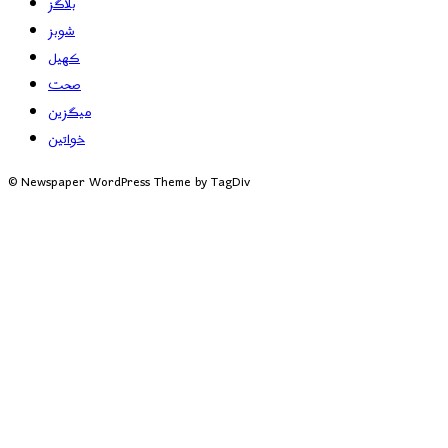
بلاگز
شوبز
کھیل
صحت
میگزین
خواتین
© Newspaper WordPress Theme by TagDiv