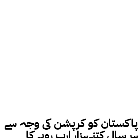
پاکستان کو کرپشن کی وجہ سے
ہر سال کتنےہزار ارب روپے کا