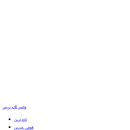
وائس آف پریس
تازہ ترین
قومی خبریں