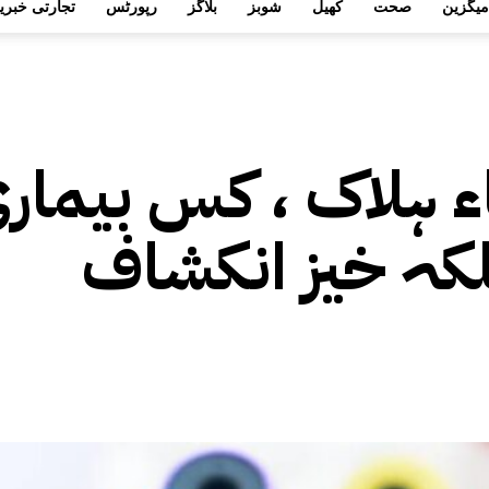
میگزین
صحت
کھیل
شوبز
بلاگز
رپورٹس
تجارتی خبری
میں 47طلباء ہلاک ، کس بیما
لکہ خیز انکشاف