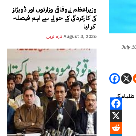
وزیراعظم نےوفاقی وزارتوں اور ڈویژنز
کی کارکردگی کے حوالے سے اہم فیصلہ
کر لیا
August 3, 2026
تازہ ترین
July 1
نئی دہلی ( مانیٹرنگ ڈیسک ) بھارت میں 47طلباء ایچ آئی وی کی وجہ سے موت کے منہ میں چلے گئے جبکہ 800سے زائد طلباء کے