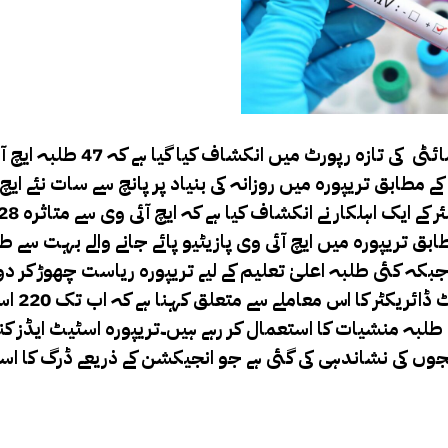
بھارت ریاست تریپورہ کے تریپورہ اسٹیٹ ایڈز کنٹرول سوسائٹی کی تاز
ٓئے ہیں۔رپورٹ کے مطابق تریپورہ میں روزانہ کی بنیاد پر پانچ سے سات نئے ای
کے مطابق تریپورہ میں ایچ آئی وی پازیٹیو پائے جانے والے بہت سے 
بکہ کئی طلبہ اعلیٰ تعلیم کے لیے تریپورہ ریاست چھوڑ کر د
ریاستوں کا رُخ کر چکے 
 طلبہ منشیات کا استعمال کر رہے ہیں۔تریپورہ اسٹیٹ ایڈز کن
نب سے بھی 220 اسکولوں اور 24 ایسے کالجوں کی نشاندہی کی گئی ہے جو انجیکشن کے ذریعے ڈرگ 