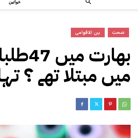
خواتین
صحت
بین الاقوامی
بھارت 
میں مبتلا تھے ؟ تہ