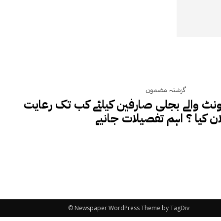
گزشتہ مضمون
یونٹ والے بجلی صارفین کیلئے کب تک رعایت
ان کیا ؟ اہم تفصیلات جانیے
© Newspaper WordPress Theme by TagDiv