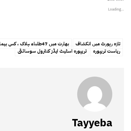
Loading...
تازہ رپورٹ میں انکشاف
بھارت میں 47طلباء ہلاک ، کس بیماری میں مبتلا تھے ؟ تہلکہ خیز انکشاف
ریاست تریپورہ
تریپورہ اسٹیٹ ایڈز کنٹرول سوسائٹی
Tayyeba