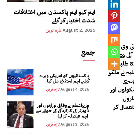
ایم کیو ایم پاکستان میں اختلافات
شدت اختیار کر گئے
August 2, 2026
تازہ ترین
ہ رپورٹ میں انکشاف کیا گیا ہے کہ 47 طلبہ ایچ آئی وی سے
جمع
چ آئی وی
کیسز سامنے آ رہے ہیں۔بھارتی میڈیا رپورٹس کے مطابق سینئر کے ایک اہلکار نے انکشاف کیا ہے کہ ایچ آئی وی سے متاثرہ 828 طلبہ
طلبہ نے ملک
پاکستانیوں کو امریکی ویزے
وسری
کیلیے اہم استثنیٰ مل گیا
ہیں۔ٹی ایس اے سی ایس کے جوائنٹ ڈائریکٹر کا اس معاملے سے متعلق کہنا ہے کہ اب تک 220 اسکولوں اور
August 4, 2026
تازہ ترین
ٹرول
وزیراعظم نےوفاقی وزارتوں اور
کا استعمال کر
ڈویژنز کی کارکردگی کے حوالے سے
اہم فیصلہ کر لیا
August 3, 2026
تازہ ترین