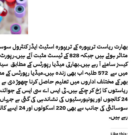
متاثر ہوئے ہیں جبکہ 828 کے ٹیسٹ مثبت ا
میں سے 572 طلبہ اب بھی زندہ ہیں۔میڈیا رپورٹس 
بھر کے مختلف اداروں میں تعلیم حاصل کرنا چھوڑ دی ہے ج
24 کالجوں اور یونیورسٹیوں کی نشاندہی کی گئی ہے جہاں
سوسائٹی کی جا
رہے ہیں۔
Like this: