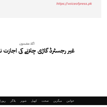
https://voiceofpress.pk
اگلا مضمون
غیر رجسٹرڈ گاڑی چلانے کی اجازت ن
خواتین
میگزین
صحت
کھیل
شوبز
بلاگز
رپور