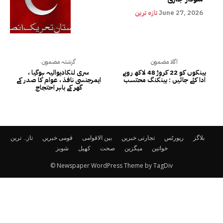
June 27, 2026
تازہ ترین
اگلا مضمون
گزشتہ مضمون
بینکوں کو 22 کروڑ 48 لاکھ روپے
سری لنکادیوالیہ ہوگیا ،
ادا کئے جائیں : بینکنگ محتسب
ایمرجنسی نافذ ، عوام کا صدر کے
گھر کے باہر احتجاج
بلاگز
رپورٹس
تجارتی خبریں
بین الاقوامی
قومی خبریں
تازہ ترین
خواتین
میگزین
صحت
کھیل
شوبز
© Newspaper WordPress Theme by TagDiv