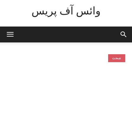
وائس آف پریس
صحت