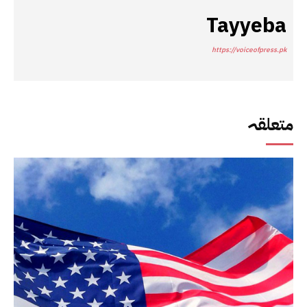
Tayyeba
https://voiceofpress.pk
متعلقہ