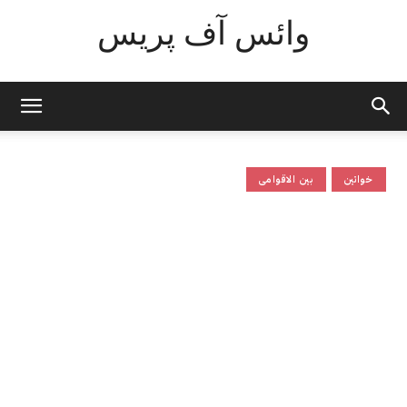
وائس آف پریس
خواتین
بین الاقوامی