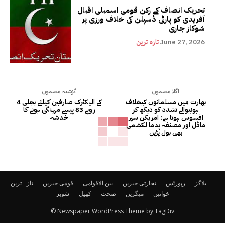
تحریک انصاف کے رکن قومی اسمبلی اقبال
آفریدی کو پارٹی ڈسپلن کی خلاف ورزی پر
شوکاز جاری
June 27, 2026
تازہ ترین
اگلا مضمون
گزشتہ مضمون
بھارت میں مسلمانوں کیخلاف
کے الیکٹرک صارفین کیلئے بجلی 4
ہونیوالے تشدد کو دیکھ کر
روپے 83 پیسے مہنگی ہونے کا
افسوس ہوتا ہے: امریکن سپر
خدشہ
ماڈل اور مصنفہ پدما لکشمی
بھی بول پڑیں
بلاگز
رپورٹس
تجارتی خبریں
بین الاقوامی
قومی خبریں
تازہ ترین
خواتین
میگزین
صحت
کھیل
شوبز
© Newspaper WordPress Theme by TagDiv