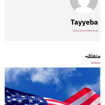
Tayyeba
https://voiceofpress.pk
متعلقہ