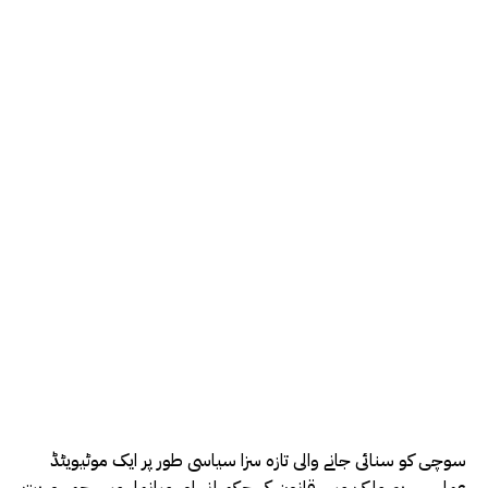
سوچی کو سنائی جانے والی تازہ سزا سیاسی طور پر ایک موٹیویٹڈ