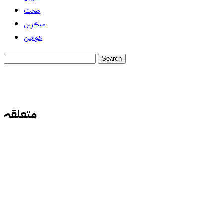
صحت
میگزین
خواتین
متعلقہ