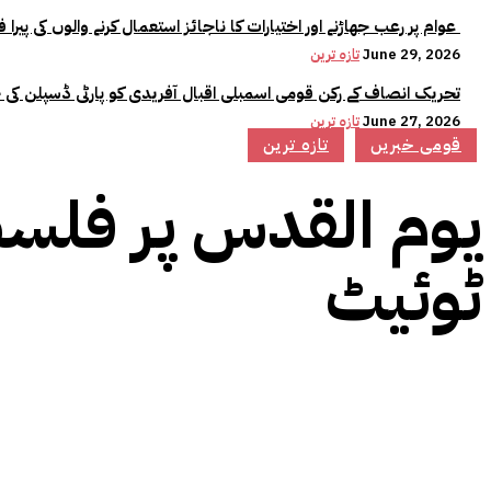
عوام پر رعب جھاڑنے اور اختیارات کا ناجائز استعمال کرنے والوں کی پیرا فورس میں کوئی جگہ نہیں:وزیراعلیٰ مریم نواز
June 29, 2026
تازہ ترین
تحریک انصاف کے رکن قومی اسمبلی اقبال آفریدی کو پارٹی ڈسپلن کی 
June 27, 2026
تازہ ترین
قومی خبریں
تازہ ترین
یوم القدس پر فلسط
ٹوئیٹ