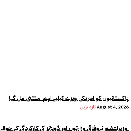
پاکستانیوں کو امریکی ویزے کیلیے اہم استثنیٰ مل گیا
August 4, 2026
تازہ ترین
وزیراعظم نےوفاقی وزارتوں اور ڈویژنز کی کارکردگی کے حوالے سے اہم فیصلہ کر لیا