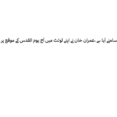
امنے آیا ہے ،عمران خان نے اپنے ٹوئٹ میں آج یوم القدس کے موقع 