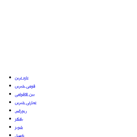
تازہ ترین
قومی خبریں
بین الاقوامی
تجارتی خبریں
رپورٹس
بلاگز
شوبز
کھیل